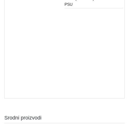
aparati
PSU
Software
Sve
kategorije
Oprema za servere
Srodni proizvodi