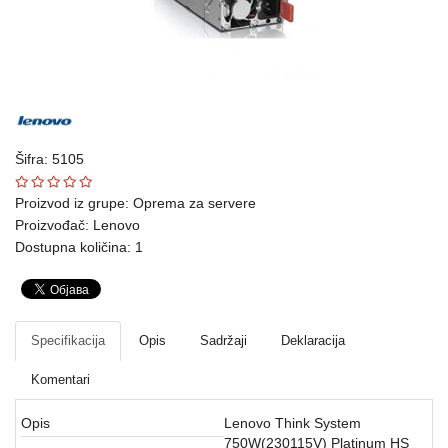
Ploteri
Bela
tehnika
Telefoni
i
Šifra: 5105
oprema
Proizvod iz grupe:
Oprema za servere
Mrežna
Proizvođač:
Lenovo
Dostupna količina: 1
oprema
Gaming
Fotoaparati
Specifikacija
Opis
Sadržaji
Deklaracija
i
Komentari
kamere
Opis
Lenovo Think System
Kućni
750W(230115V) Platinum HS