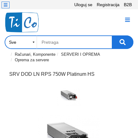
Uloguj se
Registracija
B2B
Kontakt
KATEGORIJE
Računari,
Komponente
Laptop
Računari, Komponente
SERVERI I OPREMA
Oprema za servere
i
tablet
SRV DOD LN RPS 750W Platinum HS
Televizori
i
projektori
PC
periferije
Štampači,
Skeneri,