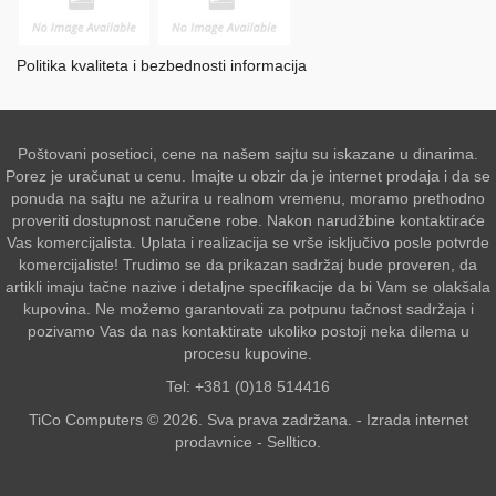
Politika kvaliteta i bezbednosti informacija
Poštovani posetioci, cene na našem sajtu su iskazane u dinarima.
Porez je uračunat u cenu. Imajte u obzir da je internet prodaja i da se
ponuda na sajtu ne ažurira u realnom vremenu, moramo prethodno
proveriti dostupnost naručene robe. Nakon narudžbine kontaktiraće
Vas komercijalista. Uplata i realizacija se vrše isključivo posle potvrde
komercijaliste! Trudimo se da prikazan sadržaj bude proveren, da
artikli imaju tačne nazive i detaljne specifikacije da bi Vam se olakšala
kupovina. Ne možemo garantovati za potpunu tačnost sadržaja i
pozivamo Vas da nas kontaktirate ukoliko postoji neka dilema u
procesu kupovine.
Tel: +381 (0)18 514416
TiCo Computers © 2026. Sva prava zadržana. -
Izrada internet
prodavnice
-
Selltico.