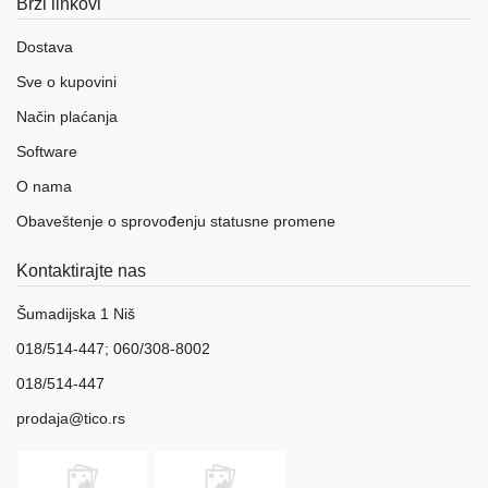
Brzi linkovi
Dostava
Sve o kupovini
Način plaćanja
Software
O nama
Obaveštenje o sprovođenju statusne promene
Kontaktirajte nas
Šumadijska 1 Niš
018/514-447; 060/308-8002
018/514-447
prodaja@tico.rs