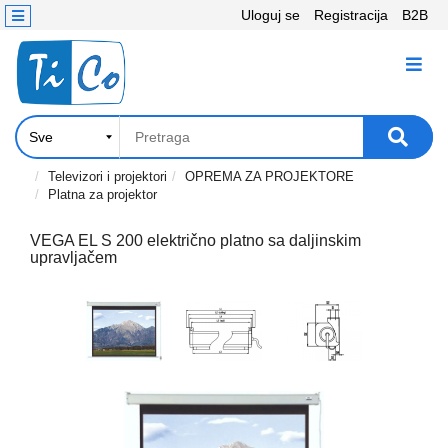
Uloguj se
Registracija
B2B
Kontakt
KATEGORIJE
Računari,
Komponente
Laptop
Televizori i projektori
OPREMA ZA PROJEKTORE
Platna za projektor
i
tablet
VEGA EL S 200 električno platno sa daljinskim
upravljačem
Televizori
i
projektori
PC
periferije
Štampači,
Skeneri,