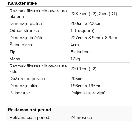
aparati
Karakteristike
Razmak fiksirajućih otvora na
223.7cm (L2), 2cm (D1)
Software
plafonu:
Dimenzije platna:
200cm x 200cm
Sve
Odnos stranica:
1:1 (square)
kategorije
Dimenzije kućišta:
227cm x 8.9cm x 8.9cm
Širina okvira:
4cm
Tip:
Električno
Masa:
13kg
Razmak fiksirajućih otvora na
220.1cm (L2)
zidu:
Dužina donje ivice:
205cm
Dimenzije slike:
196cm x 196cm
Pakovanje:
Daljinski upravljač
Reklamacioni period
Reklamacioni period:
24 meseca