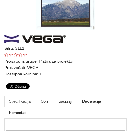
Ploteri
Bela
tehnika
Telefoni
i
Šifra: 3112
oprema
Proizvod iz grupe:
Platna za projektor
Mrežna
Proizvođač:
VEGA
oprema
Dostupna količina: 1
Gaming
Fotoaparati
Specifikacija
Opis
Sadržaji
Deklaracija
i
kamere
Komentari
Kućni