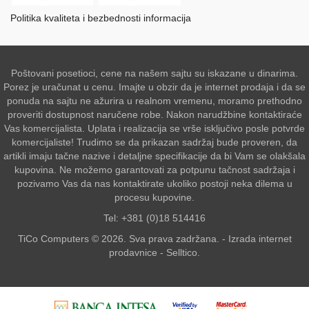
Politika kvaliteta i bezbednosti informacija
Poštovani posetioci, cene na našem sajtu su iskazane u dinarima.
Porez je uračunat u cenu. Imajte u obzir da je internet prodaja i da se
ponuda na sajtu ne ažurira u realnom vremenu, moramo prethodno
proveriti dostupnost naručene robe. Nakon narudžbine kontaktiraće
Vas komercijalista. Uplata i realizacija se vrše isključivo posle potvrde
komercijaliste! Trudimo se da prikazan sadržaj bude proveren, da
artikli imaju tačne nazive i detaljne specifikacije da bi Vam se olakšala
kupovina. Ne možemo garantovati za potpunu tačnost sadržaja i
pozivamo Vas da nas kontaktirate ukoliko postoji neka dilema u
procesu kupovine.
Tel: +381 (0)18 514416
TiCo Computers © 2026. Sva prava zadržana. -
Izrada internet
prodavnice
-
Selltico.