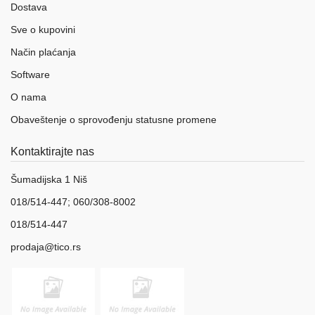
Dostava
Sve o kupovini
Način plaćanja
Software
O nama
Obaveštenje o sprovođenju statusne promene
Kontaktirajte nas
Šumadijska 1 Niš
018/514-447; 060/308-8002
018/514-447
prodaja@tico.rs