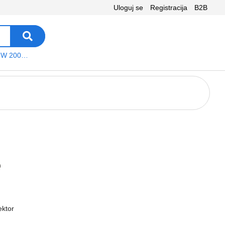
Uloguj se
Registracija
B2B
VEGA WS W 200 platno
ektor