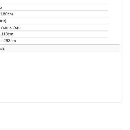
o
 180cm
are)
 7cm x 7cm
- 113cm
 - 293cm
ca