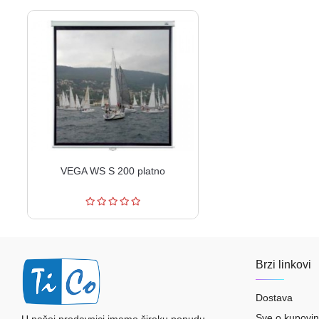
VEGA WS S 200 platno
Brzi linkovi
Dostava
Sve o kupovin
U našoj prodavnici imamo široku ponudu