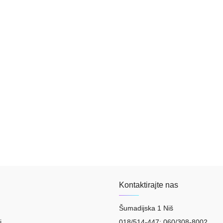
Kontaktirajte nas
Šumadijska 1 Niš
i
018/514-447; 060/308-8002