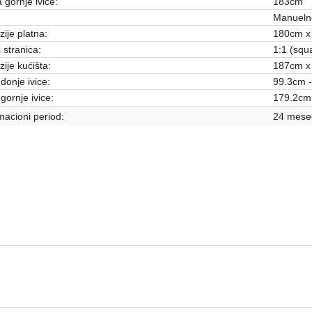
 gornje ivice:
183cm
Manueln
ije platna:
180cm x
stranica:
1:1 (squ
ije kućišta:
187cm x
 donje ivice:
99.3cm 
gornje ivice:
179.2cm
acioni period:
24 mese
Platna za projektor