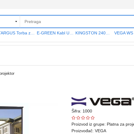
TARGUS Torba za notebook 15.6" TAR300
E-GREEN Kabl USB A - USB A MF (produžni) 5m crni
KINGSTON 240GB 2.5" SATA III SA400S37240G A400 series
projektor
Šifra: 1000
Proizvod iz grupe:
Platna za proj
Proizvođač:
VEGA