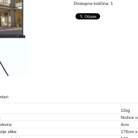
Dostupna količina: 1
tari
11kg
:
Nožice o
okvira:
4cm
ije slike:
176cm x