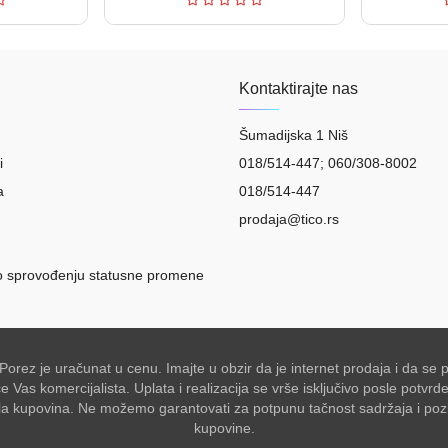
Kontaktirajte nas
Šumadijska 1 Niš
i
018/514-447; 060/308-8002
a
018/514-447
prodaja@tico.rs
o sprovođenju statusne promene
 Porez je uračunat u cenu. Imajte u obzir da je internet prodaja i da 
Vas komercijalista. Uplata i realizacija se vrše isključivo posle potvr
akšala kupovina. Ne možemo garantovati za potpunu tačnost sadržaja i po
kupovine.