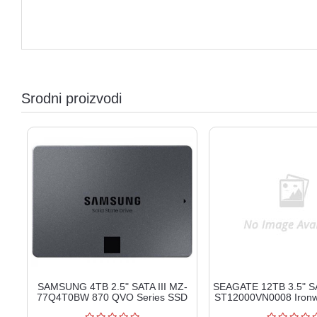
Srodni proizvodi
SAMSUNG 4TB 2.5" SATA III MZ-
SEAGATE 12TB 3.5" S
77Q4T0BW 870 QVO Series SSD
ST12000VN0008 Ironw
HDD