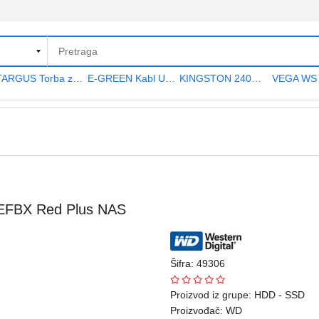
TARGUS Torba za notebook 15.6" TAR300
E-GREEN Kabl USB A - USB A MF (produžni) 5m crni
KINGSTON 240GB 2.5" SATA III SA400S37240G A400 series
0EFBX Red Plus NAS
Šifra: 49306
Proizvod iz grupe:
HDD - SSD
Proizvođač:
WD