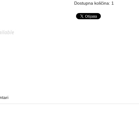
Dostupna količina: 1
tari
HDD - SSD