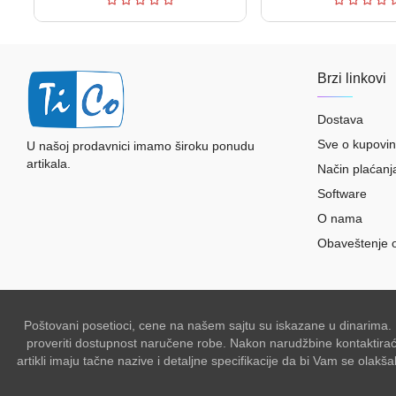
Brzi linkovi
Dostava
Sve o kupovin
U našoj prodavnici imamo široku ponudu
artikala.
Način plaćanj
Software
O nama
Obaveštenje 
Poštovani posetioci, cene na našem sajtu su iskazane u dinarima.
proveriti dostupnost naručene robe. Nakon narudžbine kontaktiraće 
artikli imaju tačne nazive i detaljne specifikacije da bi Vam se ol