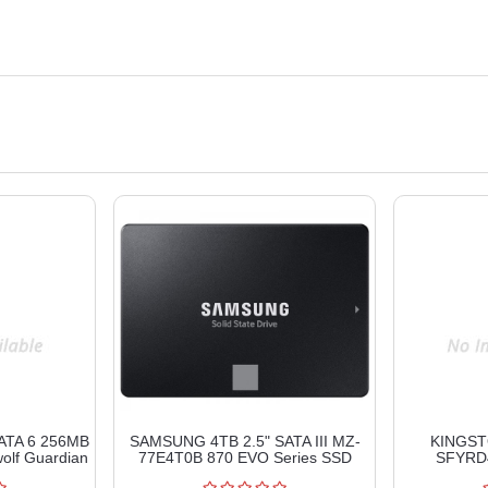
ATA 6 256MB
SAMSUNG 4TB 2.5" SATA III MZ-
KINGST
olf Guardian
77E4T0B 870 EVO Series SSD
SFYRD