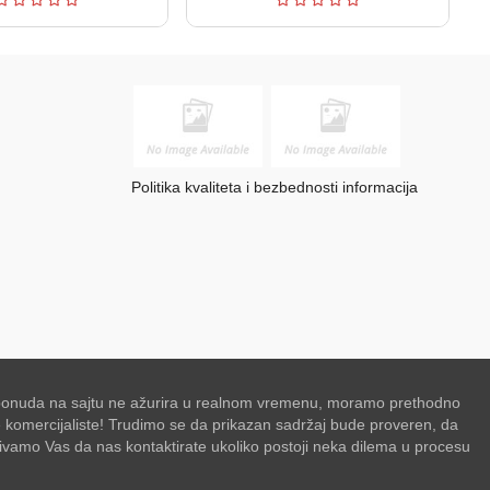
Politika kvaliteta i bezbednosti informacija
se ponuda na sajtu ne ažurira u realnom vremenu, moramo prethodno
de komercijaliste! Trudimo se da prikazan sadržaj bude proveren, da
zivamo Vas da nas kontaktirate ukoliko postoji neka dilema u procesu