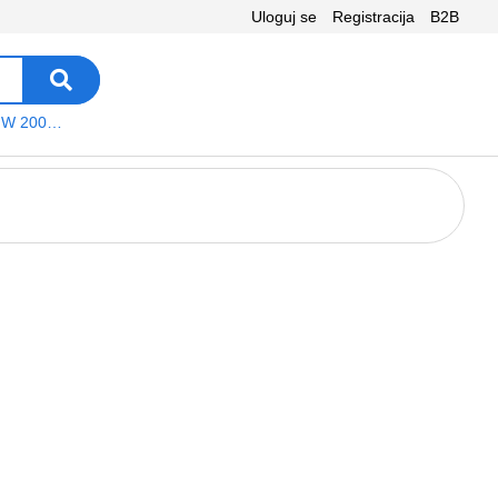
Uloguj se
Registracija
B2B
VEGA WS W 200 platno