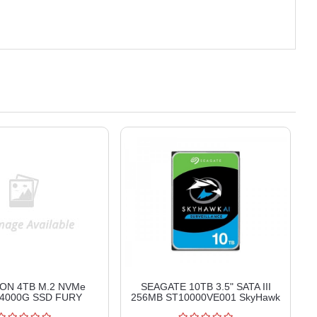
ON 4TB M.2 NVMe
SEAGATE 10TB 3.5" SATA III
4000G SSD FURY
256MB ST10000VE001 SkyHawk
Renegade
Surveillance HDD