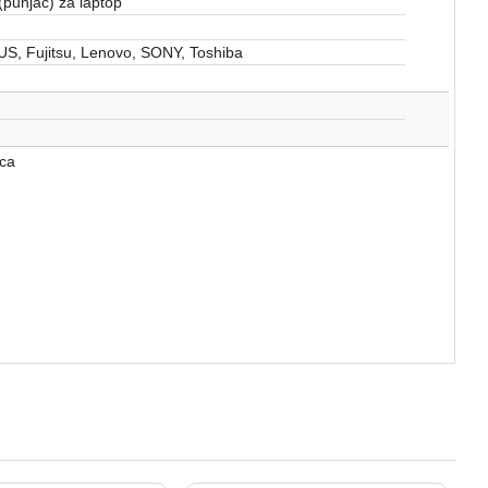
(punjač) za laptop
US, Fujitsu, Lenovo, SONY, Toshiba
ca