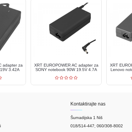
adapter za
XRT EUROPOWER AC adapter za
XRT EUROP
 19V 3.42A
SONY notebook 90W 19.5V 4.7A
Lenovo no
...
XRT90-190-...
X
Kontaktirajte nas
Šumadijska 1 Niš
i
018/514-447; 060/308-8002