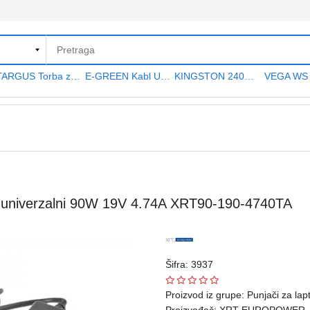
TARGUS Torba za notebook 15.6" TAR300
E-GREEN Kabl USB A - USB A MF (produžni) 5m crni
KINGSTON 240GB 2.5" SATA III SA400S37240G A400 series
niverzalni 90W 19V 4.74A XRT90-190-4740TA
Šifra: 3937
Proizvod iz grupe:
Punjači za lap
Proizvođač:
XRT EUROPOWER