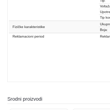
Tip:
Voltaž
Upotr
Tip ko
Ukupn
Fizičke karakteristike
Boja:
Reklamacioni period
Reklam
Srodni proizvodi