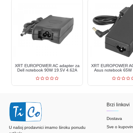
XRT EUROPOWER AC adapter za
XRT EUROPOWER AC 
Dell notebook 90W 19.5V 4.62A
Asus notebook 65W
XRT90-195...
XRT65-190-3
Brzi linkovi
Dostava
Sve o kupovin
U našoj prodavnici imamo široku ponudu