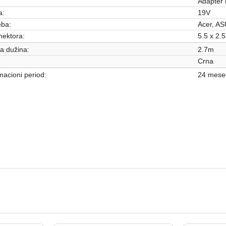
Adapter 
a:
19V
eba:
Acer, AS
nektora:
5.5 x 2.5
a dužina:
2.7m
Crna
acioni period:
24 mese
Punjači za laptop