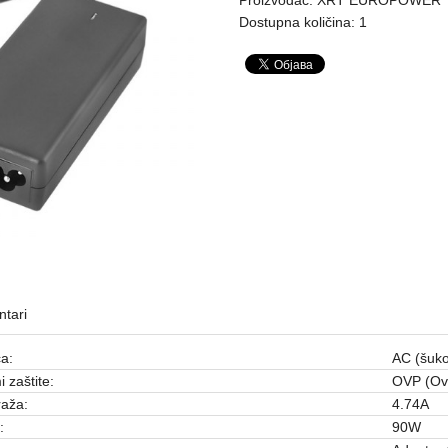
Dostupna količina: 1
tari
ca:
AC (šuko
i zaštite:
OVP (Ove
aža:
4.74A
:
90W