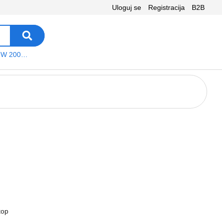
Uloguj se
Registracija
B2B
VEGA WS W 200 platno
top