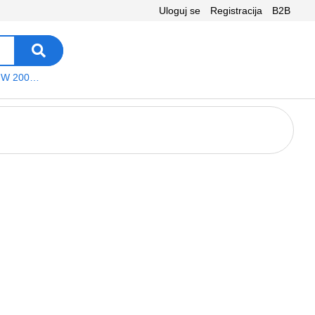
Uloguj se
Registracija
B2B
VEGA WS W 200 platno