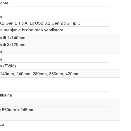
ugme
m
.2 Gen 1 Tip A, 1x USB 3.2 Gen 2 x 2 Tip C
 menjanje brzine rada ventilatora
 ili 1x140mm
 ili 3x120mm
m
m
m (PWM)
 140mm, 240mm, 280mm, 360mm, 420mm
tikalna
x 560mm x 245mm
ca