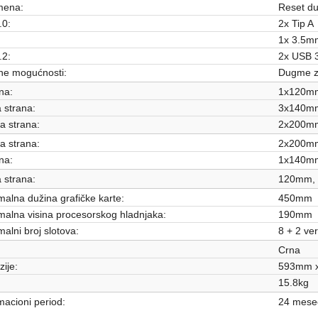
ena:
Reset d
.0:
2x Tip A
1x 3.5m
.2:
2x USB 3
ne mogućnosti:
Dugme za
na:
1x120mm
 strana:
3x140mm
a strana:
2x200m
a strana:
2x200m
na:
1x140m
 strana:
120mm,
alna dužina grafičke karte:
450mm
alna visina procesorskog hladnjaka:
190mm
alni broj slotova:
8 + 2 ver
Crna
ije:
593mm 
15.8kg
acioni period:
24 mese