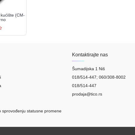
kućište (CM-
rno
Kontaktirajte nas
Šumadijska 1 Niš
i
018/514-447; 060/308-8002
a
018/514-447
prodaja@tico.rs
o sprovođenju statusne promene