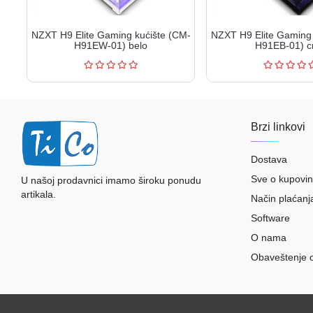
NZXT H9 Elite Gaming kućište (CM-
NZXT H9 Elite Gaming 
H91EW-01) belo
H91EB-01) c
Brzi linkovi
Dostava
Sve o kupovin
U našoj prodavnici imamo široku ponudu
artikala.
Način plaćanj
Software
O nama
Obaveštenje 