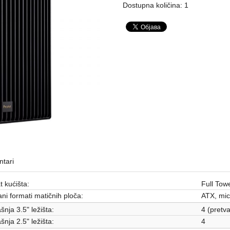
Dostupna količina: 1
tari
 kućišta:
Full Tow
ni formati matičnih ploča:
ATX, mic
šnja 3.5" ležišta:
4 (pretv
šnja 2.5" ležišta:
4