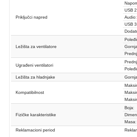
Napom
USB 2
Priključci napred
Audio:
USB 3
Dodat
Poleđi
Ležišta za ventilatore
Gornja
Prednj
Prednj
Ugrađeni ventilatori
Poleđi
Ležišta za hladnjake
Gornja
Maksim
Kompatibilnost
Maksim
Maksim
Boja:
Fizičke karakteristike
Dimenz
Masa:
Reklamacioni period
Reklam