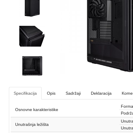
Specifikacija
Opis
Sadržaji
Deklaracija
Komen
Format
Osnovne karakteristike
Podrža
Unutra
Unutrašnja ležišta
Unutra