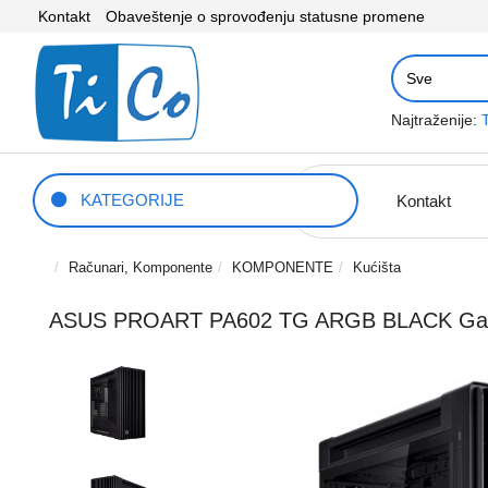
Kontakt
Obaveštenje o sprovođenju statusne promene
Najtraženije:
KATEGORIJE
Kontakt
Računari, Komponente
KOMPONENTE
Kućišta
ASUS PROART PA602 TG ARGB BLACK Gami