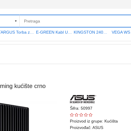
TARGUS Torba za notebook 15.6" TAR300
E-GREEN Kabl USB A - USB A MF (produžni) 5m crni
KINGSTON 240GB 2.5" SATA III SA400S37240G A400 series
ng kućište crno
Šifra: 50997
Proizvod iz grupe:
Kućišta
Proizvođač:
ASUS