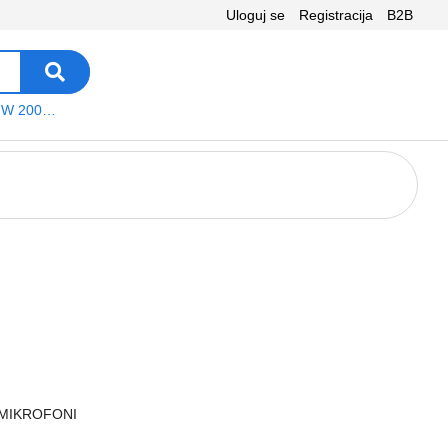
Uloguj se
Registracija
B2B
VEGA WS W 200 platno
 MIKROFONI