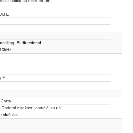
h® slušalica sa mikrofonom
20kHz
celling, Bi-directional
 10kHz
th™
 Crate
 Dodatni mrežasti jastučići za uši
a slušalici