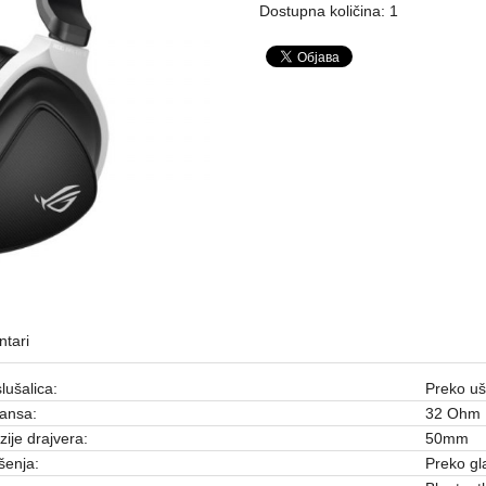
Dostupna količina: 1
tari
lušalica:
Preko uš
ansa:
32 Ohm
ije drajvera:
50mm
ošenja:
Preko gl