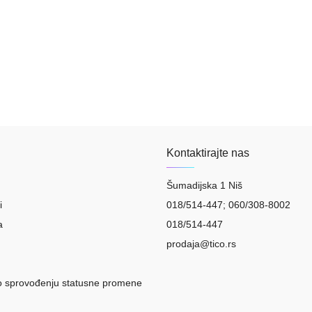
Kontaktirajte nas
Šumadijska 1 Niš
i
018/514-447; 060/308-8002
a
018/514-447
prodaja@tico.rs
o sprovođenju statusne promene