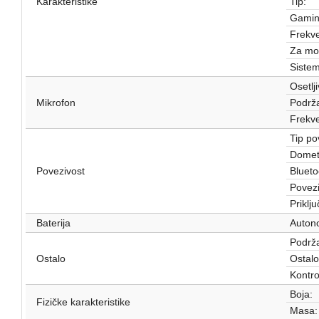
Karakteristike
Tip:
Gamin
Frekve
Za mob
Sistem
Osetlji
Mikrofon
Podrža
Frekve
Tip po
Domet
Povezivost
Blueto
Povezi
Priklju
Baterija
Autono
Podrža
Ostalo
Ostalo
Kontro
Boja:
Fizičke karakteristike
Masa: