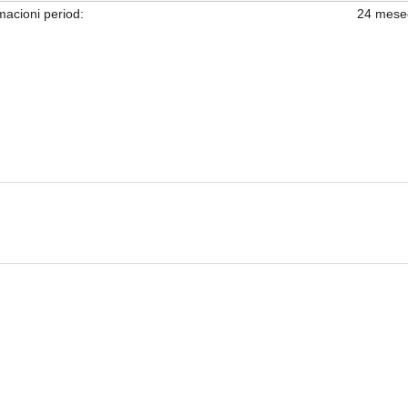
acioni period:
24 mese
SLUŠALICE I MIKROFONI