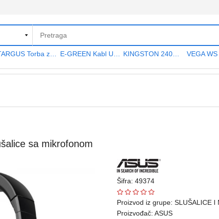
TARGUS Torba za notebook 15.6" TAR300
E-GREEN Kabl USB A - USB A MF (produžni) 5m crni
KINGSTON 240GB 2.5" SATA III SA400S37240G A400 series
lice sa mikrofonom
Šifra: 49374
Proizvod iz grupe:
SLUŠALICE I
Proizvođač:
ASUS