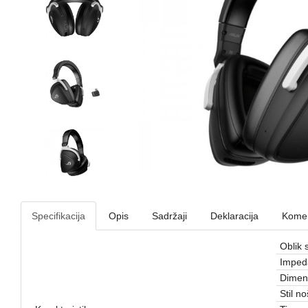
Specifikacija
Opis
Sadržaji
Deklaracija
Komen
Oblik s
Imped
Dimenz
Stil n