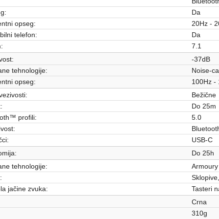
Bluetoot
g:
Da
ntni opseg:
20Hz - 
ilni telefon:
Da
:
7.1
vost:
-37dB
ne tehnologije:
Noise-can
ntni opseg:
100Hz -
vezivosti:
Bežične
:
Do 25m
oth™ profili:
5.0
vost:
Bluetoo
čci:
USB-C
mija:
Do 25h
ne tehnologije:
Armoury
:
Sklopive,
la jačine zvuka:
Tasteri n
Crna
310g