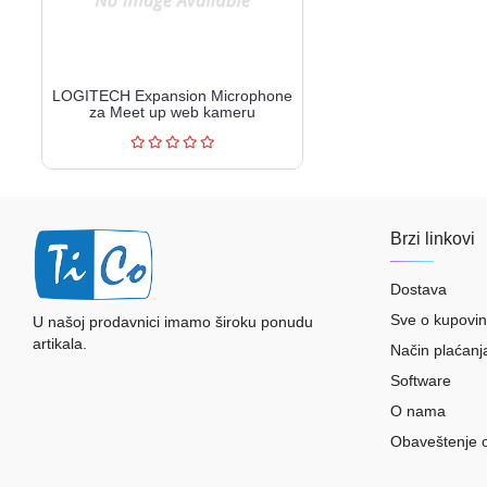
LOGITECH Expansion Microphone
za Meet up web kameru
Brzi linkovi
Dostava
Sve o kupovin
U našoj prodavnici imamo široku ponudu
artikala.
Način plaćanj
Software
O nama
Obaveštenje 