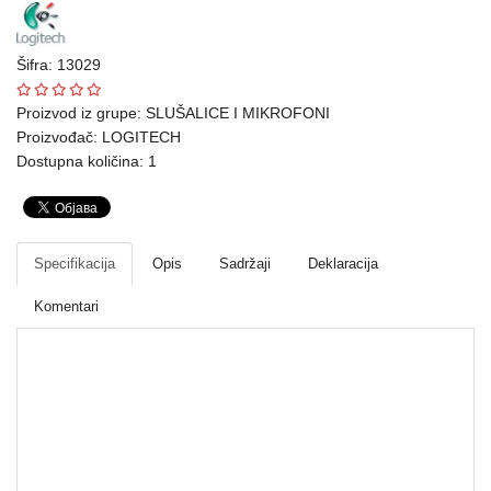
Ploteri
Šifra: 13029
Bela
tehnika
Proizvod iz grupe:
SLUŠALICE I MIKROFONI
Proizvođač:
LOGITECH
Telefoni
Dostupna količina: 1
i
oprema
Mrežna
Specifikacija
Opis
Sadržaji
Deklaracija
oprema
Komentari
Gaming
Fotoaparati
i
kamere
SLUŠALICE I MIKROFONI
Kućni