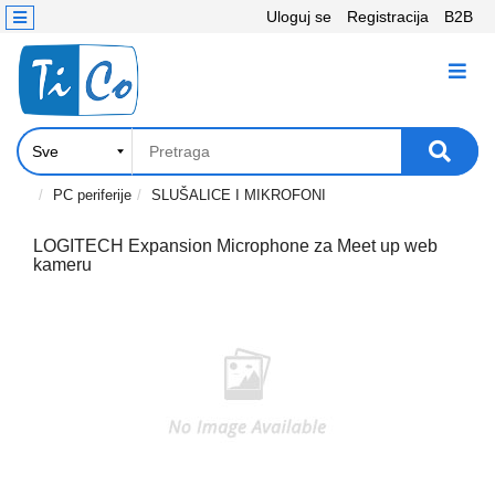
Uloguj se
Registracija
B2B
Kontakt
KATEGORIJE
Računari,
Komponente
Laptop
PC periferije
SLUŠALICE I MIKROFONI
i
tablet
LOGITECH Expansion Microphone za Meet up web
kameru
Televizori
i
projektori
PC
periferije
Štampači,
Skeneri,