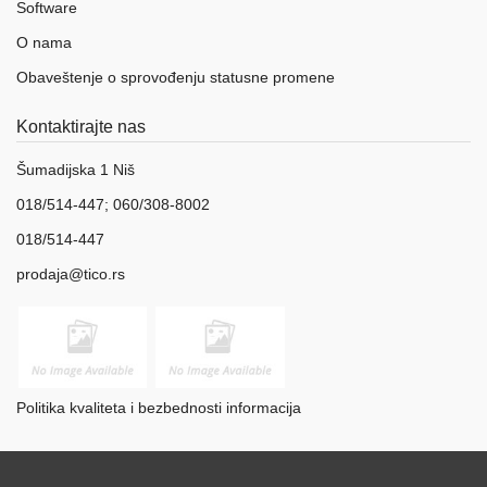
Software
O nama
Obaveštenje o sprovođenju statusne promene
Kontaktirajte nas
Šumadijska 1 Niš
018/514-447; 060/308-8002
018/514-447
prodaja@tico.rs
Politika kvaliteta i bezbednosti informacija