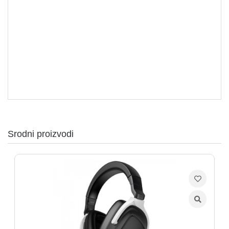
aparati
Software
Sve
kategorije
Srodni proizvodi