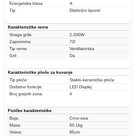
aparati
Energetska klasa:
A
Tip:
Električni šporet
Software
Sve
Karakterisitke rerne
kategorije
Snaga grila:
2.200W
Zapremina:
72l
Tip rerne:
Ventilatorska
Gril:
Da
Karakterisitke ploče za kuvanje
Tip ploče:
Staklo-keramička ploča
Dodatne funkcije:
LED Displej
Broj grejnih zona:
4
Fizičke karakteristike
Boja:
Crno-siva
Masa:
50.1kg
Visina:
85cm