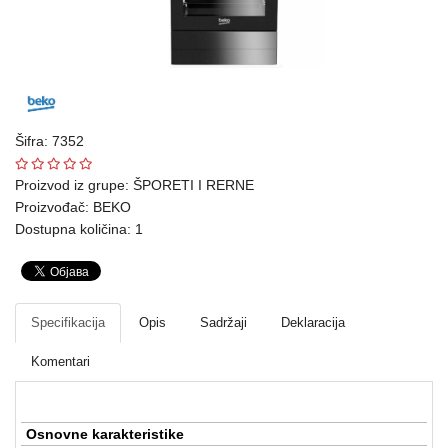
Ploteri
Bela
tehnika
Telefoni
Šifra: 7352
i
oprema
Proizvod iz grupe:
ŠPORETI I RERNE
Proizvođač:
BEKO
Mrežna
Dostupna količina: 1
oprema
Gaming
Specifikacija
Opis
Sadržaji
Deklaracija
Fotoaparati
i
Komentari
kamere
Kućni
Osnovne karakteristike