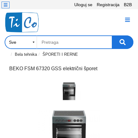
Uloguj se
Registracija
B2B
Kontakt
KATEGORIJE
Računari,
Komponente
Laptop
Bela tehnika
ŠPORETI I RERNE
i
tablet
BEKO FSM 67320 GSS električni šporet
Televizori
i
projektori
PC
periferije
Štampači,
Skeneri,