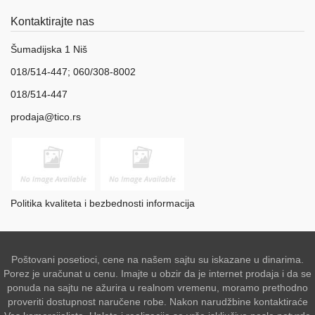
Kontaktirajte nas
Šumadijska 1 Niš
018/514-447; 060/308-8002
018/514-447
prodaja@tico.rs
Politika kvaliteta i bezbednosti informacija
Poštovani posetioci, cene na našem sajtu su iskazane u dinarima.
Porez je uračunat u cenu. Imajte u obzir da je internet prodaja i da se
ponuda na sajtu ne ažurira u realnom vremenu, moramo prethodno
proveriti dostupnost naručene robe. Nakon narudžbine kontaktiraće