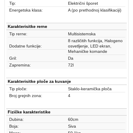
aparati
Tip:
Električni šporet
Energetska klasa:
A (po prethodnoj klasifikaciji)
Software
Sve
Karakterisitke rerne
kategorije
Tip rerne:
Multisistemska
8 različitih funkcija, Halogeno
Dodatne funkcije:
osvetljenje, LED ekran,
Mehaničke komande
Gril:
Da
Zapremina:
72l
Karakterisitke ploče za kuvanje
Tip ploče:
Staklo-keramička ploča
Broj grejnih zona:
4
Fizičke karakteristike
Dubina:
60cm
Boja:
Siva
Masa:
50.1kg