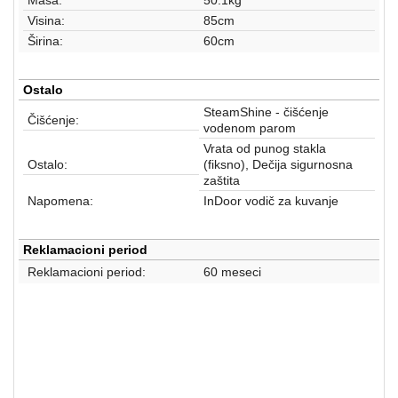
Visina:
85cm
Širina:
60cm
Ostalo
SteamShine - čišćenje
Čišćenje:
vodenom parom
Vrata od punog stakla
Ostalo:
(fiksno), Dečija sigurnosna
zaštita
Napomena:
InDoor vodič za kuvanje
Reklamacioni period
Reklamacioni period:
60 meseci
ŠPORETI I RERNE