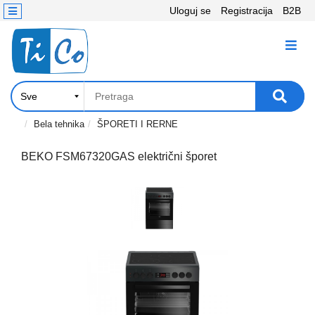
Uloguj se
Registracija
B2B
Kontakt
KATEGORIJE
Računari,
Komponente
Laptop
Bela tehnika
ŠPORETI I RERNE
i
tablet
BEKO FSM67320GAS električni šporet
Televizori
i
projektori
PC
periferije
Štampači,
Skeneri,