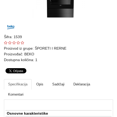
Ploteri
Bela
tehnika
Telefoni
Šifra: 1539
i
oprema
Proizvod iz grupe:
ŠPORETI I RERNE
Proizvođač:
BEKO
Mrežna
Dostupna količina: 1
oprema
Gaming
Specifikacija
Opis
Sadržaji
Deklaracija
Fotoaparati
i
Komentari
kamere
Kućni
Osnovne karakteristike