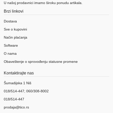
U našoj prodavnici imamo široku ponudu artikala.
Brzi linkovi
Dostava
Sve o kupovini
Način plaćanja
Software
O nama
Obaveštenje o sprovođenju statusne promene
Kontaktirajte nas
Šumadijska 1 Niš
018/514-447; 060/308-8002
018/514-447
prodaja@tico.rs