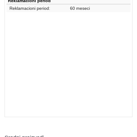
Reklamacioni period
Reklamacioni period:
60 meseci
Mašine za pranje veša