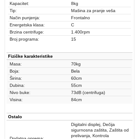
aparati
Kapacitet:
8kg
Tip:
Mašina za pranje veša
Software
Način punjenja:
Frontalno
Energetska klasa:
C
Sve
Brzina centrifuge:
1.400rpm
kategorije
Broj programa:
15
Fizičke karakteristike
Masa:
70kg
Boja:
Bela
Širina:
60cm
Dubina:
55cm
Nivo buke:
73dB (centrifuga)
Visina:
84cm
Ostalo
Digitalni displej, Dečija
sigurnosna zaštita, Zaštita od
prelivanja, Kontrola
Dodatna oprema: