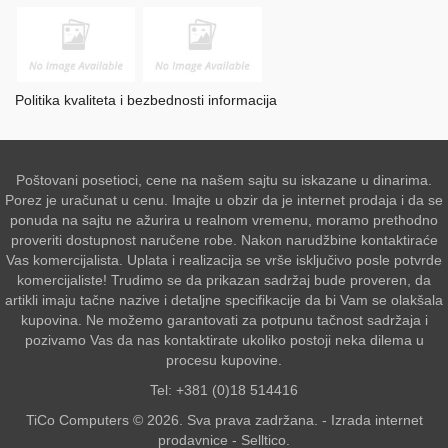
Politika kvaliteta i bezbednosti informacija
Poštovani posetioci, cene na našem sajtu su iskazane u dinarima.
Porez je uračunat u cenu. Imajte u obzir da je internet prodaja i da se
ponuda na sajtu ne ažurira u realnom vremenu, moramo prethodno
proveriti dostupnost naručene robe. Nakon narudžbine kontaktiraće
Vas komercijalista. Uplata i realizacija se vrše isključivo posle potvrde
komercijaliste! Trudimo se da prikazan sadržaj bude proveren, da
artikli imaju tačne nazive i detaljne specifikacije da bi Vam se olakšala
kupovina. Ne možemo garantovati za potpunu tačnost sadržaja i
pozivamo Vas da nas kontaktirate ukoliko postoji neka dilema u
procesu kupovine.
Tel: +381 (0)18 514416
TiCo Computers © 2026. Sva prava zadržana. -
Izrada internet
prodavnice
-
Selltico.