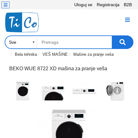
Uloguj se
Registracija
B2B
Kontakt
KATEGORIJE
Računari,
Komponente
Laptop
Bela tehnika
VEŠ MAŠINE
Mašine za pranje veša
i
tablet
BEKO WUE 8722 XD mašina za pranje veša
Televizori
i
projektori
PC
periferije
Štampači,
Skeneri,