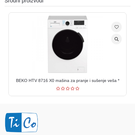
Srodni proizvodi
BEKO HTV 8716 X0 mašina za pranje i sušenje veša *