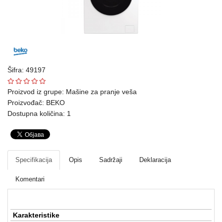
Ploteri
Bela
tehnika
Telefoni
Šifra: 49197
i
oprema
Proizvod iz grupe:
Mašine za pranje veša
Proizvođač:
BEKO
Mrežna
Dostupna količina: 1
oprema
Gaming
Specifikacija
Opis
Sadržaji
Deklaracija
Fotoaparati
i
Komentari
kamere
Kućni
Karakteristike