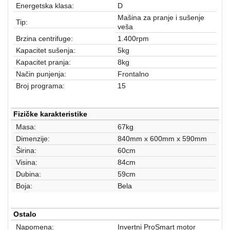
aparati
Energetska klasa:
D
Mašina za pranje i sušenje
Tip:
Software
veša
Brzina centrifuge:
1.400rpm
Sve
Kapacitet sušenja:
5kg
kategorije
Kapacitet pranja:
8kg
Način punjenja:
Frontalno
Broj programa:
15
Fizičke karakteristike
Masa:
67kg
Dimenzije:
840mm x 600mm x 590mm
Širina:
60cm
Visina:
84cm
Dubina:
59cm
Boja:
Bela
Ostalo
Napomena:
Invertni ProSmart motor