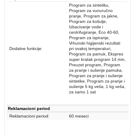
Program za sintetiku,
Program za vunuručno
pranje, Program za jakne,
Program za košulje,
Izbacivanje vode i
centrifugiranje, Eco 40-60,
Program za ispiranje,
Vrhunski higijenski rezultati
Dodatne funkcije:
pri svakoj temperaturi,
Program za pamuk, Ekspres
super kratak program 14 min,
Preuzet program, Program
za pranje i sušenje pamuka,
Program za pranje i sušenje
sintetike, Program za pranje i
sušenje 5 kg veša, 1 kg veša,
za samo 1 sat
Reklamacioni period
Reklamacioni period:
60 meseci