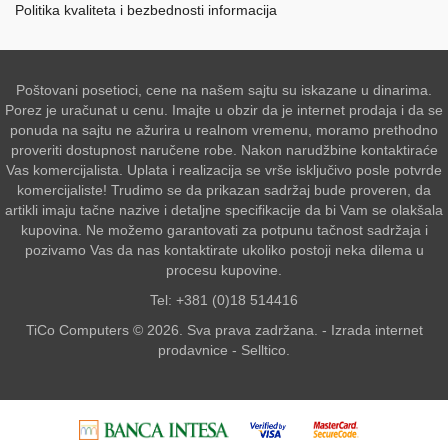
Politika kvaliteta i bezbednosti informacija
Poštovani posetioci, cene na našem sajtu su iskazane u dinarima.
Porez je uračunat u cenu. Imajte u obzir da je internet prodaja i da se
ponuda na sajtu ne ažurira u realnom vremenu, moramo prethodno
proveriti dostupnost naručene robe. Nakon narudžbine kontaktiraće
Vas komercijalista. Uplata i realizacija se vrše isključivo posle potvrde
komercijaliste! Trudimo se da prikazan sadržaj bude proveren, da
artikli imaju tačne nazive i detaljne specifikacije da bi Vam se olakšala
kupovina. Ne možemo garantovati za potpunu tačnost sadržaja i
pozivamo Vas da nas kontaktirate ukoliko postoji neka dilema u
procesu kupovine.
Tel: +381 (0)18 514416
TiCo Computers © 2026. Sva prava zadržana. -
Izrada internet
prodavnice
-
Selltico.