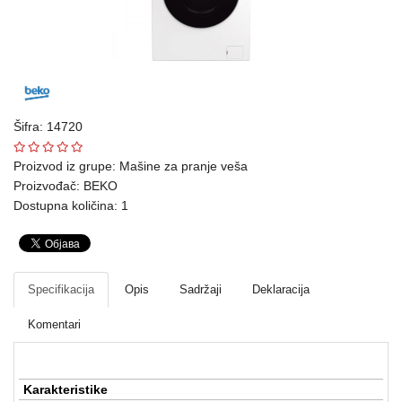
Ploteri
Bela
tehnika
Telefoni
Šifra: 14720
i
oprema
Proizvod iz grupe:
Mašine za pranje veša
Proizvođač:
BEKO
Mrežna
Dostupna količina: 1
oprema
Gaming
Specifikacija
Opis
Sadržaji
Deklaracija
Fotoaparati
i
Komentari
kamere
Kućni
Karakteristike