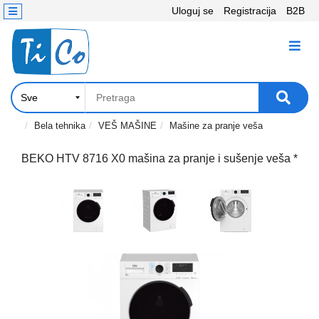
Uloguj se
Registracija
B2B
Kontakt
KATEGORIJE
Računari,
Komponente
Laptop
Bela tehnika
VEŠ MAŠINE
Mašine za pranje veša
i
tablet
BEKO HTV 8716 X0 mašina za pranje i sušenje veša *
Televizori
i
projektori
PC
periferije
Štampači,
Skeneri,