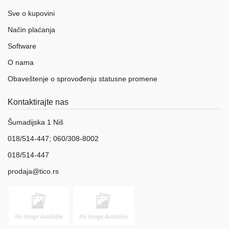
Sve o kupovini
Način plaćanja
Software
O nama
Obaveštenje o sprovođenju statusne promene
Kontaktirajte nas
Šumadijska 1 Niš
018/514-447; 060/308-8002
018/514-447
prodaja@tico.rs