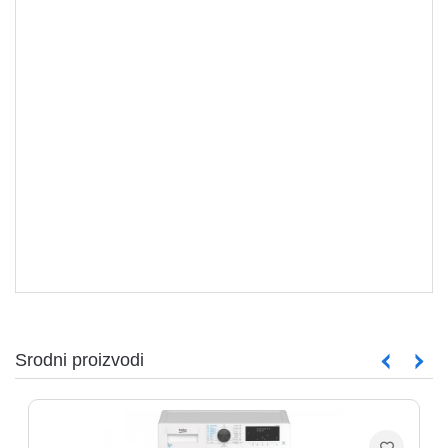
Mašine za pranje veša
Srodni proizvodi