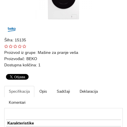
Ploteri
Bela
tehnika
Telefoni
Šifra: 15135
i
oprema
Proizvod iz grupe:
Mašine za pranje veša
Proizvođač:
BEKO
Mrežna
Dostupna količina: 1
oprema
Gaming
Specifikacija
Opis
Sadržaji
Deklaracija
Fotoaparati
i
Komentari
kamere
Kućni
Karakteristike