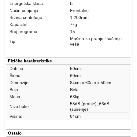
aparati
Energetska klasa:
E
Način punjenja:
Frontalno
Software
Brzina centrifuge:
1.200rpm
Kapacitet:
7kg
Sve
Broj programa:
15
kategorije
Mašina za pranje i sušenje
Tip:
veša
Fizičke karakteristike
Dubina:
50cm
Širina:
60cm
Dimenzije:
84cm x 60cm x 50cm
Boja:
Bela
Masa:
63kg
55dB (pranje), 66dB
Nivo buke:
(sušenje)
Visina:
84cm
Ostalo