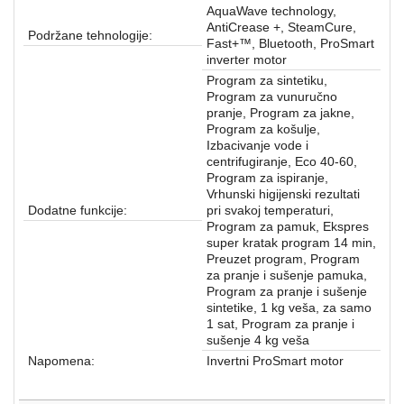
AquaWave technology,
AntiCrease +, SteamCure,
Podržane tehnologije:
Fast+™, Bluetooth, ProSmart
inverter motor
Program za sintetiku,
Program za vunuručno
pranje, Program za jakne,
Program za košulje,
Izbacivanje vode i
centrifugiranje, Eco 40-60,
Program za ispiranje,
Vrhunski higijenski rezultati
Dodatne funkcije:
pri svakoj temperaturi,
Program za pamuk, Ekspres
super kratak program 14 min,
Preuzet program, Program
za pranje i sušenje pamuka,
Program za pranje i sušenje
sintetike, 1 kg veša, za samo
1 sat, Program za pranje i
sušenje 4 kg veša
Napomena:
Invertni ProSmart motor