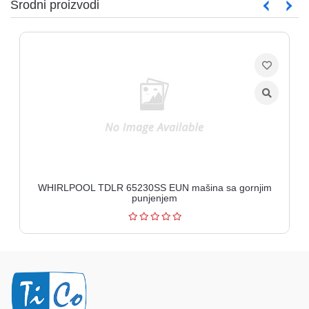
Srodni proizvodi
WHIRLPOOL TDLR 65230SS EUN mašina sa gornjim
punjenjem