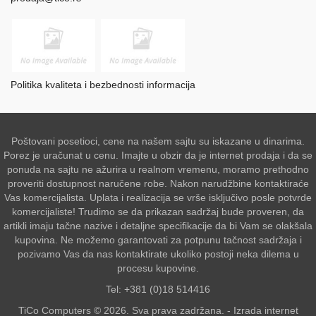
Politika kvaliteta i bezbednosti informacija
Poštovani posetioci, cene na našem sajtu su iskazane u dinarima.
Porez je uračunat u cenu. Imajte u obzir da je internet prodaja i da se
ponuda na sajtu ne ažurira u realnom vremenu, moramo prethodno
proveriti dostupnost naručene robe. Nakon narudžbine kontaktiraće
Vas komercijalista. Uplata i realizacija se vrše isključivo posle potvrde
komercijaliste! Trudimo se da prikazan sadržaj bude proveren, da
artikli imaju tačne nazive i detaljne specifikacije da bi Vam se olakšala
kupovina. Ne možemo garantovati za potpunu tačnost sadržaja i
pozivamo Vas da nas kontaktirate ukoliko postoji neka dilema u
procesu kupovine.
Tel: +381 (0)18 514416
TiCo Computers © 2026. Sva prava zadržana. -
Izrada internet