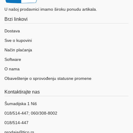
U našoj prodavnici imamo široku ponudu artikala.
Brzi linkovi
Dostava
Sve o kupovini
Način plaćanja
Software
O nama
Obaveštenje o sprovođenju statusne promene
Kontaktirajte nas
Šumadijska 1 Niš
018/514-447; 060/308-8002
018/514-447
prodaja@tico.rs