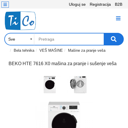
Uloguj se
Registracija
B2B
Kontakt
KATEGORIJE
Računari,
Komponente
Laptop
Bela tehnika
VEŠ MAŠINE
Mašine za pranje veša
i
tablet
BEKO HTE 7616 X0 mašina za pranje i sušenje veša
Televizori
i
projektori
PC
periferije
Štampači,
Skeneri,