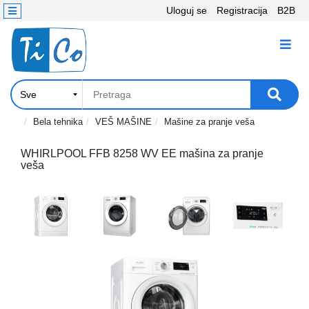
Uloguj se
Registracija
B2B
Kontakt
KATEGORIJE
Računari,
Komponente
Laptop
Bela tehnika
VEŠ MAŠINE
Mašine za pranje veša
i
tablet
WHIRLPOOL FFB 8258 WV EE mašina za pranje
veša
Televizori
i
projektori
PC
periferije
Štampači,
Skeneri,