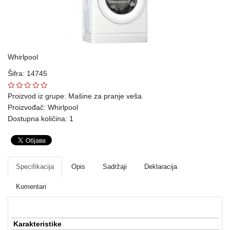
Ploteri
Bela
tehnika
Whirlpool
Telefoni
Šifra: 14745
i
oprema
Proizvod iz grupe:
Mašine za pranje veša
Proizvođač:
Whirlpool
Mrežna
Dostupna količina: 1
oprema
Gaming
Specifikacija
Opis
Sadržaji
Deklaracija
Fotoaparati
i
Komentari
kamere
Kućni
Karakteristike