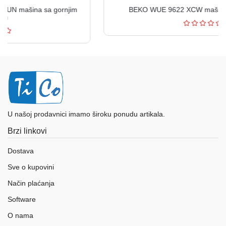
BEKO WUE 9622 XCW mašina za pranje veša
U našoj prodavnici imamo široku ponudu artikala.
Brzi linkovi
Dostava
Sve o kupovini
Način plaćanja
Software
O nama