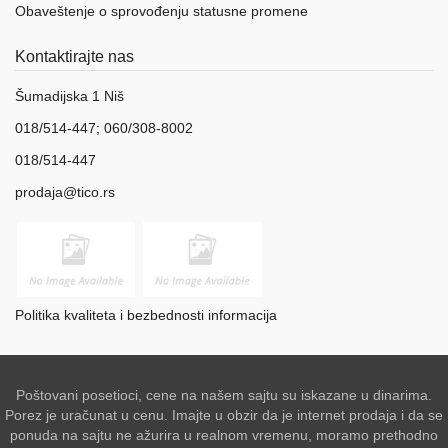
Obaveštenje o sprovođenju statusne promene
Kontaktirajte nas
Šumadijska 1 Niš
018/514-447; 060/308-8002
018/514-447
prodaja@tico.rs
Politika kvaliteta i bezbednosti informacija
Poštovani posetioci, cene na našem sajtu su iskazane u dinarima.
Porez je uračunat u cenu. Imajte u obzir da je internet prodaja i da se
ponuda na sajtu ne ažurira u realnom vremenu, moramo prethodno