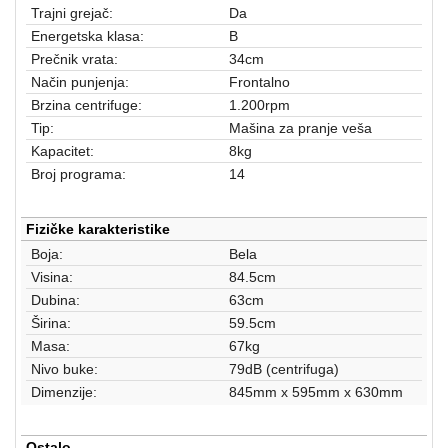
aparati
Trajni grejač:
Da
Energetska klasa:
B
Software
Prečnik vrata:
34cm
Način punjenja:
Frontalno
Sve
Brzina centrifuge:
1.200rpm
kategorije
Tip:
Mašina za pranje veša
Kapacitet:
8kg
Broj programa:
14
Fizičke karakteristike
Boja:
Bela
Visina:
84.5cm
Dubina:
63cm
Širina:
59.5cm
Masa:
67kg
Nivo buke:
79dB (centrifuga)
Dimenzije:
845mm x 595mm x 630mm
Ostalo