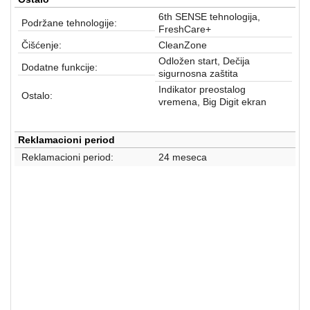
6th SENSE tehnologija,
Podržane tehnologije:
FreshCare+
Čišćenje:
CleanZone
Odložen start, Dečija
Dodatne funkcije:
sigurnosna zaštita
Indikator preostalog
Ostalo:
vremena, Big Digit ekran
Reklamacioni period
Reklamacioni period:
24 meseca
Mašine za pranje veša