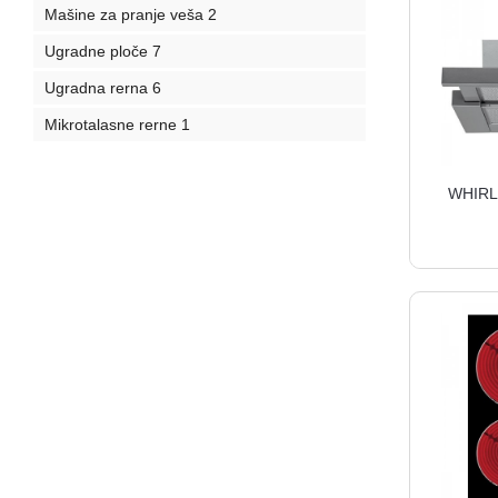
Mašine za pranje veša
2
Ugradne ploče
7
Ugradna rerna
6
Mikrotalasne rerne
1
WHIRLP