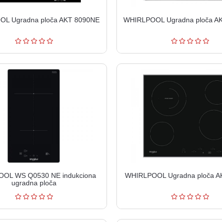
L Ugradna ploča AKT 8090NE
WHIRLPOOL Ugradna ploča A
OL WS Q0530 NE indukciona
WHIRLPOOL Ugradna ploča AK
ugradna ploča