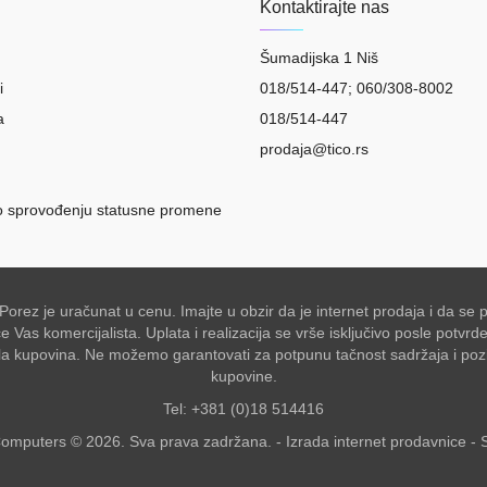
Kontaktirajte nas
Šumadijska 1 Niš
i
018/514-447; 060/308-8002
a
018/514-447
prodaja@tico.rs
o sprovođenju statusne promene
 Porez je uračunat u cenu. Imajte u obzir da je internet prodaja i da 
Vas komercijalista. Uplata i realizacija se vrše isključivo posle potvr
akšala kupovina. Ne možemo garantovati za potpunu tačnost sadržaja i po
kupovine.
Tel: +381 (0)18 514416
omputers © 2026. Sva prava zadržana. -
Izrada internet prodavnice
-
S