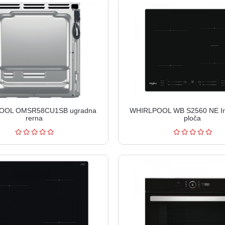
OOL OMSR58CU1SB ugradna
WHIRLPOOL WB S2560 NE In
rerna
ploča