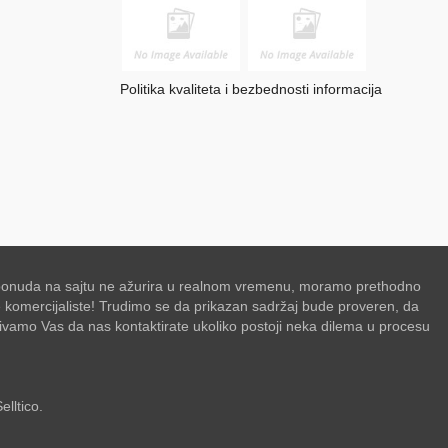
Politika kvaliteta i bezbednosti informacija
se ponuda na sajtu ne ažurira u realnom vremenu, moramo prethodno
de komercijaliste! Trudimo se da prikazan sadržaj bude proveren, da
zivamo Vas da nas kontaktirate ukoliko postoji neka dilema u procesu
elltico.