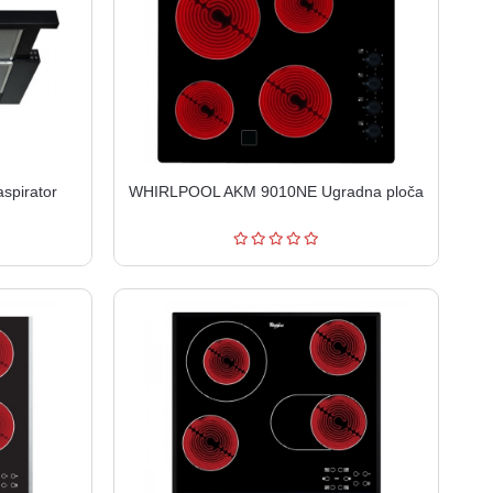
pirator
WHIRLPOOL AKM 9010NE Ugradna ploča