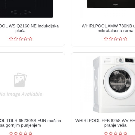
OL WS Q2160 NE Indukcijska
WHIRLPOOL AMW 730NB u
ploča
mikrotalasna rerna
L TDLR 65230SS EUN mašina
WHIRLPOOL FFB 8258 WV EE 
sa gornjim punjenjem
pranje veša