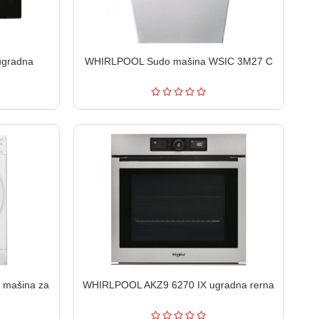
gradna
WHIRLPOOL Sudo mašina WSIC 3M27 C
mašina za
WHIRLPOOL AKZ9 6270 IX ugradna rerna