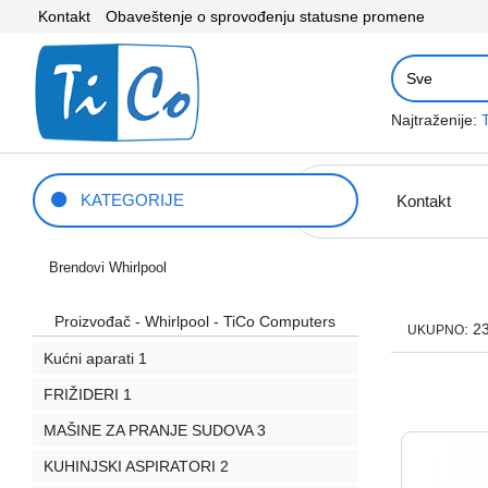
Kontakt
Obaveštenje o sprovođenju statusne promene
Najtraženije:
KATEGORIJE
Kontakt
Brendovi
Whirlpool
Proizvođač - Whirlpool - TiCo Computers
: 2
UKUPNO
Kućni aparati
1
FRIŽIDERI
1
MAŠINE ZA PRANJE SUDOVA
3
KUHINJSKI ASPIRATORI
2