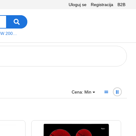
Uloguj se
Registracija
B2B
VEGA WS W 200 platno
Cena: Min