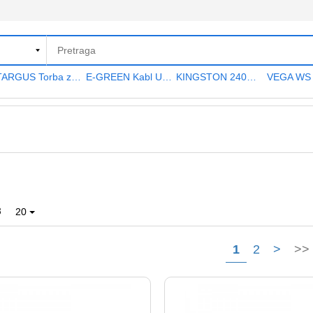
TARGUS Torba za notebook 15.6" TAR300
E-GREEN Kabl USB A - USB A MF (produžni) 5m crni
KINGSTON 240GB 2.5" SATA III SA400S37240G A400 series
3
20
1
2
>
>>