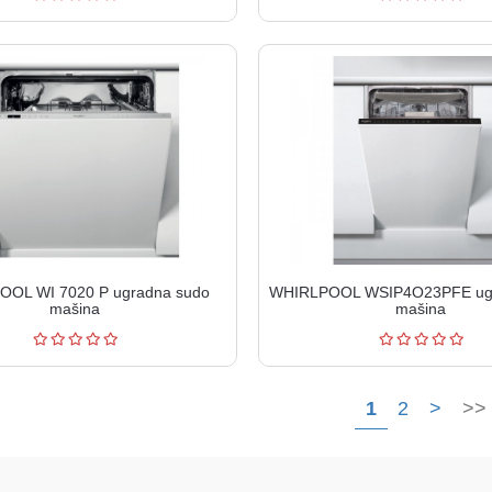
OL WI 7020 P ugradna sudo
WHIRLPOOL WSIP4O23PFE ug
mašina
mašina
1
2
>
>>