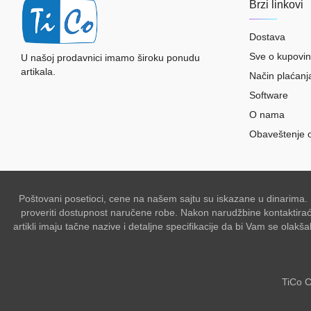
Brzi linkovi
Dostava
Sve o kupovin
U našoj prodavnici imamo široku ponudu
artikala.
Način plaćanj
Software
O nama
Obaveštenje 
Poštovani posetioci, cene na našem sajtu su iskazane u dinarima.
proveriti dostupnost naručene robe. Nakon narudžbine kontaktiraće 
artikli imaju tačne nazive i detaljne specifikacije da bi Vam se ol
TiCo C