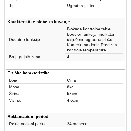
aparati
Tip:
Ugradna ploča
Software
Karakterisitke ploče za kuvanje
Sve
Blokada kontrolne table,
kategorije
Booster funkcija, indikator
Dodatne funkcije:
uključene ugradne ploče,
Kontrola na dodir, Precizna
kontrola temperature
Broj grejnih zona:
4
Fizičke karakteristike
Boja:
Crna
Masa:
8kg
Širina:
58cm
Visina:
4.6cm
Reklamacioni period
Reklamacioni period:
24 meseca