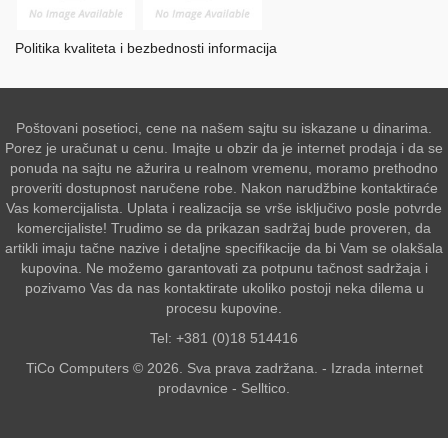
Politika kvaliteta i bezbednosti informacija
Poštovani posetioci, cene na našem sajtu su iskazane u dinarima.
Porez je uračunat u cenu. Imajte u obzir da je internet prodaja i da se
ponuda na sajtu ne ažurira u realnom vremenu, moramo prethodno
proveriti dostupnost naručene robe. Nakon narudžbine kontaktiraće
Vas komercijalista. Uplata i realizacija se vrše isključivo posle potvrde
komercijaliste! Trudimo se da prikazan sadržaj bude proveren, da
artikli imaju tačne nazive i detaljne specifikacije da bi Vam se olakšala
kupovina. Ne možemo garantovati za potpunu tačnost sadržaja i
pozivamo Vas da nas kontaktirate ukoliko postoji neka dilema u
procesu kupovine.
Tel: +381 (0)18 514416
TiCo Computers © 2026. Sva prava zadržana. -
Izrada internet
prodavnice
-
Selltico.