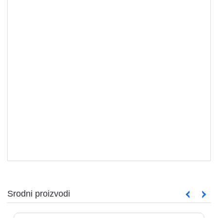
Ugradne ploče
Srodni proizvodi