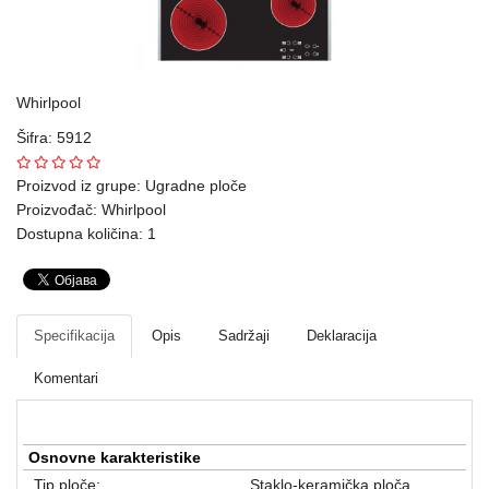
Ploteri
Bela
tehnika
Whirlpool
Šifra: 5912
Telefoni
i
Proizvod iz grupe:
Ugradne ploče
oprema
Proizvođač:
Whirlpool
Dostupna količina: 1
Mrežna
oprema
Gaming
Specifikacija
Opis
Sadržaji
Deklaracija
Fotoaparati
Komentari
i
kamere
Osnovne karakteristike
Kućni
Tip ploče:
Staklo-keramička ploča