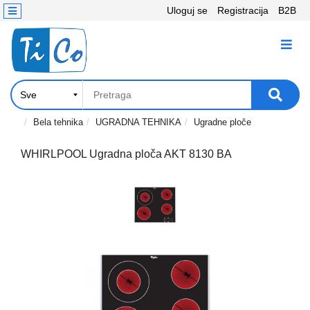
Uloguj se
Registracija
B2B
Kontakt
KATEGORIJE
Računari,
Komponente
Laptop
Bela tehnika
UGRADNA TEHNIKA
Ugradne ploče
i
tablet
WHIRLPOOL Ugradna ploča AKT 8130 BA
Televizori
i
projektori
PC
periferije
Štampači,
Skeneri,