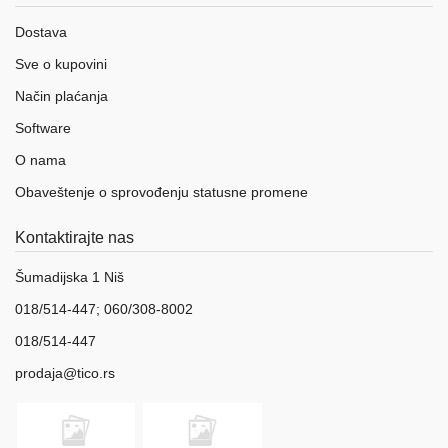
Dostava
Sve o kupovini
Način plaćanja
Software
O nama
Obaveštenje o sprovođenju statusne promene
Kontaktirajte nas
Šumadijska 1 Niš
018/514-447; 060/308-8002
018/514-447
prodaja@tico.rs