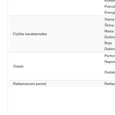
Konstr
Potroš
Energe
Visina
Širina:
Masa:
Fizičke karakteristike
Dužina
Boja:
Dubin
Perfo
Napom
Ostalo
Dodatn
Reklamacioni period
Reklam