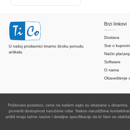
Brzi linkovi
Dostava
Sve o kupovin
U našoj prodavnici imamo široku ponudu
artikala.
Način plaćanj
Software
O nama
Obaveštenje 
Poštovani posetioci, cene na našem sajtu su iskazane u dinarima.
proveriti dostupnost naručene robe. Nakon narudžbine kontaktiraće 
artikli imaju tačne nazive i detaljne specifikacije da bi Vam se ol