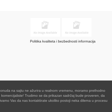
Politika kvaliteta i bezbednosti informacija
se ponuda na sajtu ne ažurira u realnom vremenu, moramo prethodno
de komercijaliste! Trudimo se da prikazan sadržaj bude proveren, da
zivamo Vas da nas kontaktirate ukoliko postoji neka dilema u procesu