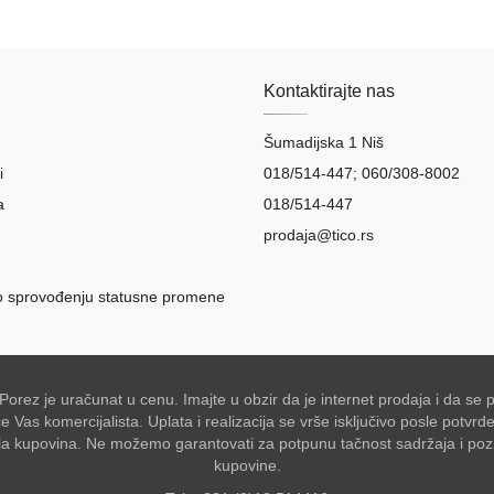
Kontaktirajte nas
Šumadijska 1 Niš
i
018/514-447; 060/308-8002
a
018/514-447
prodaja@tico.rs
o sprovođenju statusne promene
 Porez je uračunat u cenu. Imajte u obzir da je internet prodaja i da 
Vas komercijalista. Uplata i realizacija se vrše isključivo posle potvr
akšala kupovina. Ne možemo garantovati za potpunu tačnost sadržaja i po
kupovine.