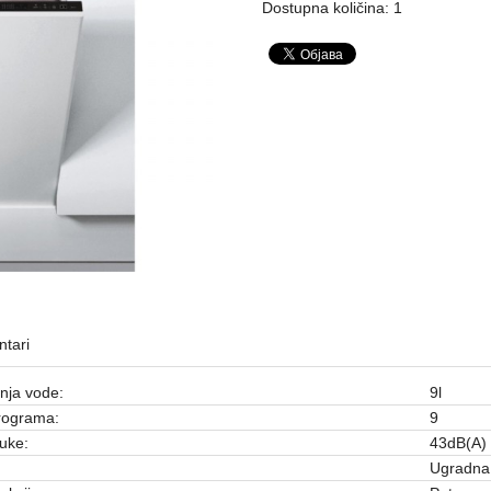
Dostupna količina: 1
tari
nja vode:
9l
rograma:
9
uke:
43dB(A)
Ugradna 