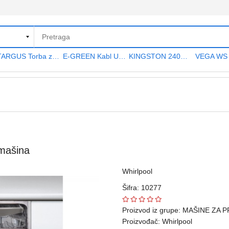
TARGUS Torba za notebook 15.6" TAR300
E-GREEN Kabl USB A - USB A MF (produžni) 5m crni
KINGSTON 240GB 2.5" SATA III SA400S37240G A400 series
mašina
Whirlpool
Šifra: 10277
Proizvod iz grupe:
MAŠINE ZA P
Proizvođač:
Whirlpool