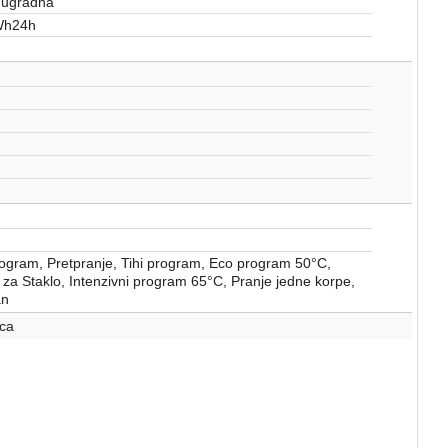
 ugradna
Wh24h
ogram, Pretpranje, Tihi program, Eco program 50°C,
za Staklo, Intenzivni program 65°C, Pranje jedne korpe,
an
ca