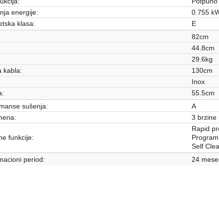
ukcija:
Potpuno
nja energije:
0.755 k
tska klasa:
E
:
82cm
44.8cm
29.6kg
 kabla:
130cm
Inox
a:
55.5cm
rmanse sušenja:
A
ena:
3 brzine
Rapid pr
e funkcije:
Program 
Self Cle
acioni period:
24 mese
MAŠINE ZA PRANJE SUDOVA