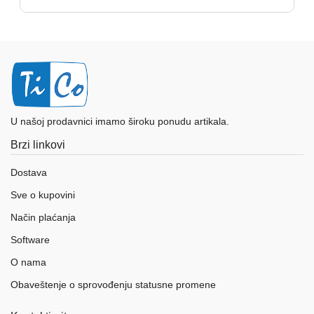
U našoj prodavnici imamo široku ponudu artikala.
Brzi linkovi
Dostava
Sve o kupovini
Način plaćanja
Software
O nama
Obaveštenje o sprovođenju statusne promene