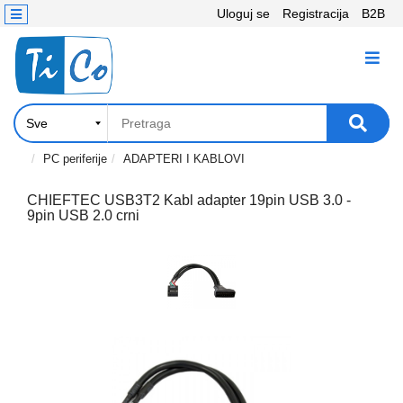
Uloguj se
Registracija
B2B
Kontakt
KATEGORIJE
Računari,
Komponente
Laptop
PC periferije
ADAPTERI I KABLOVI
i
tablet
CHIEFTEC USB3T2 Kabl adapter 19pin USB 3.0 -
9pin USB 2.0 crni
Televizori
i
projektori
PC
periferije
Štampači,
Skeneri,