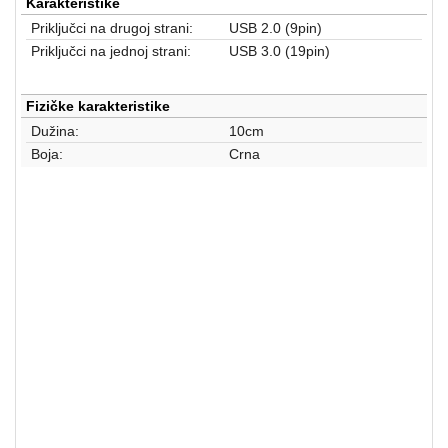
aparati
Karakteristike
Priključci na drugoj strani:
USB 2.0 (9pin)
Software
Priključci na jednoj strani:
USB 3.0 (19pin)
Sve
Fizičke karakteristike
kategorije
Dužina:
10cm
Boja:
Crna
ADAPTERI I KABLOVI