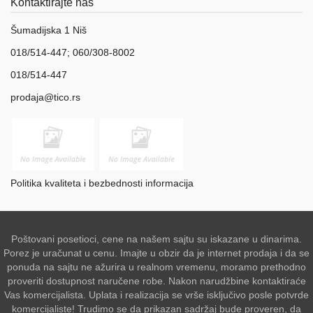
Kontaktirajte nas
Šumadijska 1 Niš
018/514-447; 060/308-8002
018/514-447
prodaja@tico.rs
Politika kvaliteta i bezbednosti informacija
Poštovani posetioci, cene na našem sajtu su iskazane u dinarima.
Porez je uračunat u cenu. Imajte u obzir da je internet prodaja i da se
ponuda na sajtu ne ažurira u realnom vremenu, moramo prethodno
proveriti dostupnost naručene robe. Nakon narudžbine kontaktiraće
Vas komercijalista. Uplata i realizacija se vrše isključivo posle potvrde
komercijaliste! Trudimo se da prikazan sadržaj bude proveren, da