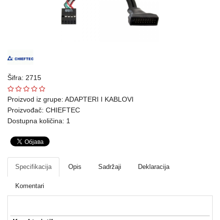
Ploteri
Bela
tehnika
Telefoni
i
Šifra: 2715
oprema
Proizvod iz grupe:
ADAPTERI I KABLOVI
Proizvođač:
CHIEFTEC
Mrežna
Dostupna količina: 1
oprema
Gaming
Fotoaparati
Specifikacija
Opis
Sadržaji
Deklaracija
i
Komentari
kamere
Kućni