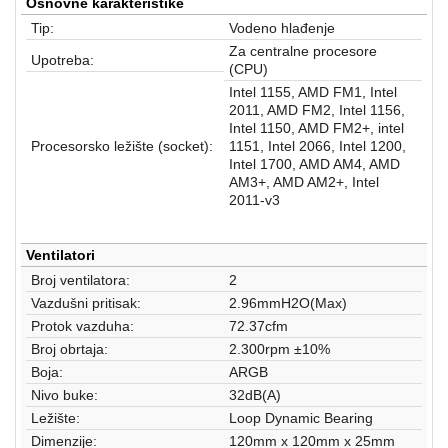
aparati
Osnovne karakteristike
Tip:
Vodeno hlađenje
Software
Za centralne procesore
Upotreba:
(CPU)
Sve
Intel 1155, AMD FM1, Intel
2011, AMD FM2, Intel 1156,
kategorije
Intel 1150, AMD FM2+, intel
Procesorsko ležište (socket):
1151, Intel 2066, Intel 1200,
Intel 1700, AMD AM4, AMD
AM3+, AMD AM2+, Intel
2011-v3
Ventilatori
Broj ventilatora:
2
Vazdušni pritisak:
2.96mmH2O(Max)
Protok vazduha:
72.37cfm
Broj obrtaja:
2.300rpm ±10%
Boja:
ARGB
Nivo buke:
32dB(A)
Ležište:
Loop Dynamic Bearing
Dimenzije:
120mm x 120mm x 25mm