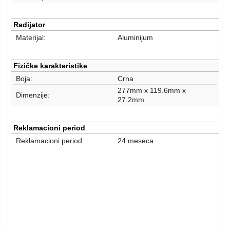
Radijator
Materijal:
Aluminijum
Fizičke karakteristike
Boja:
Crna
277mm x 119.6mm x
Dimenzije:
27.2mm
Reklamacioni period
Reklamacioni period:
24 meseca
Procesori