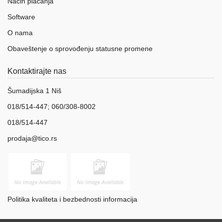
Način plaćanja
Software
O nama
Obaveštenje o sprovođenju statusne promene
Kontaktirajte nas
Šumadijska 1 Niš
018/514-447; 060/308-8002
018/514-447
prodaja@tico.rs
Politika kvaliteta i bezbednosti informacija