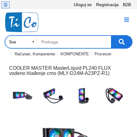
Uloguj se
Registracija
B2B
Kontakt
KATEGORIJE
Računari,
Komponente
Laptop
Računari, Komponente
KOMPONENTE
Procesori
i
tablet
COOLER MASTER MasterLiquid PL240 FLUX
vodeno hlađenje crno (MLY-D24M-A23PZ-R1)
Televizori
i
projektori
PC
periferije
Štampači,
Skeneri,