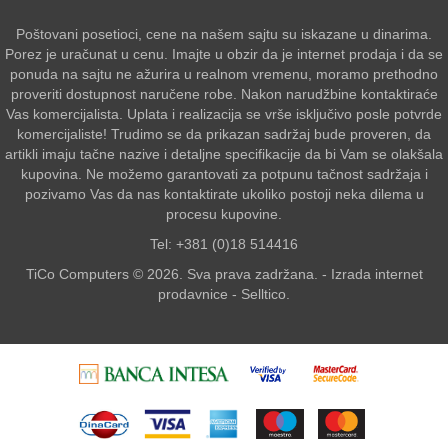
Poštovani posetioci, cene na našem sajtu su iskazane u dinarima.
Porez je uračunat u cenu. Imajte u obzir da je internet prodaja i da se
ponuda na sajtu ne ažurira u realnom vremenu, moramo prethodno
proveriti dostupnost naručene robe. Nakon narudžbine kontaktiraće
Vas komercijalista. Uplata i realizacija se vrše isključivo posle potvrde
komercijaliste! Trudimo se da prikazan sadržaj bude proveren, da
artikli imaju tačne nazive i detaljne specifikacije da bi Vam se olakšala
kupovina. Ne možemo garantovati za potpunu tačnost sadržaja i
pozivamo Vas da nas kontaktirate ukoliko postoji neka dilema u
procesu kupovine.
Tel: +381 (0)18 514416
TiCo Computers © 2026. Sva prava zadržana. -
Izrada internet
prodavnice
-
Selltico.