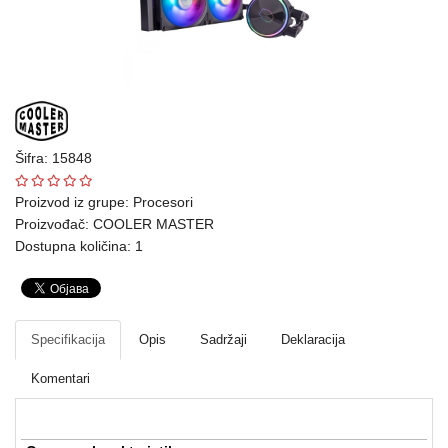
Ploteri
Bela
tehnika
Telefoni
i
Šifra: 15848
oprema
Proizvod iz grupe:
Procesori
Proizvođač:
COOLER MASTER
Mrežna
Dostupna količina: 1
oprema
Gaming
Fotoaparati
Specifikacija
Opis
Sadržaji
Deklaracija
i
Komentari
kamere
Kućni