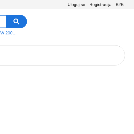
Uloguj se
Registracija
B2B
VEGA WS W 200 platno