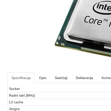
Specifikacija
Opis
Sadržaji
Deklaracija
Komen
Socket
Radni takt [MHz]
L3 cache
Jezgra