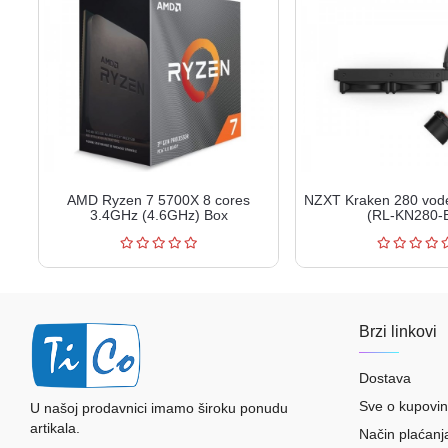
AMD Ryzen 7 5700X 8 cores
NZXT Kraken 280 vode
3.4GHz (4.6GHz) Box
(RL-KN280-
Brzi linkovi
Dostava
Sve o kupovin
U našoj prodavnici imamo široku ponudu
artikala.
Način plaćanj