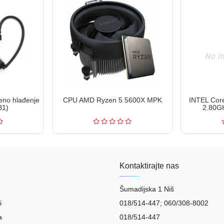
no hlađenje
CPU AMD Ryzen 5 5600X MPK
INTEL Cor
B1)
2.80G
Kontaktirajte nas
Šumadijska 1 Niš
i
018/514-447; 060/308-8002
a
018/514-447