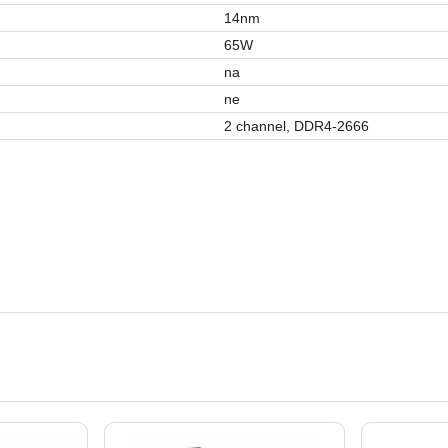
14nm
65W
na
ne
2 channel, DDR4-2666
Procesori