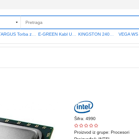
TARGUS Torba za notebook 15.6" TAR300
E-GREEN Kabl USB A - USB A MF (produžni) 5m crni
KINGSTON 240GB 2.5" SATA III SA400S37240G A400 series
Šifra: 4990
Proizvod iz grupe:
Procesori
Proizvođač:
INTEL