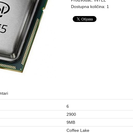
Dostupna količina: 1
tari
6
2900
9MB
Coffee Lake