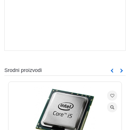
aparati
Software
Sve
kategorije
Srodni proizvodi