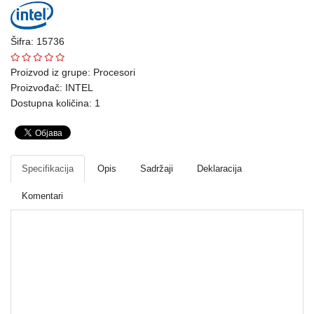
Ploteri
Šifra: 15736
Bela
tehnika
Proizvod iz grupe:
Procesori
Proizvođač:
INTEL
Telefoni
Dostupna količina: 1
i
oprema
Mrežna
Specifikacija
Opis
Sadržaji
Deklaracija
oprema
Komentari
Gaming
Fotoaparati
i
kamere
Procesori
Kućni