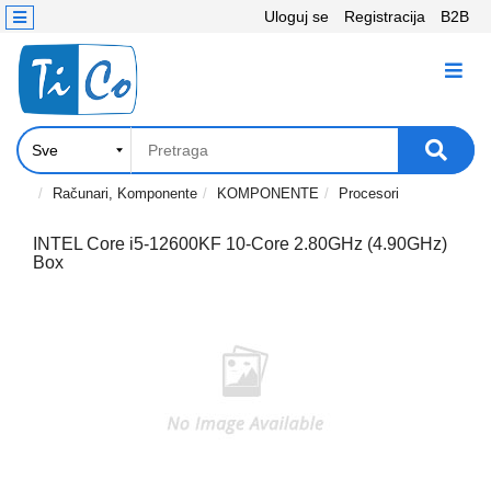
Uloguj se
Registracija
B2B
Kontakt
KATEGORIJE
Računari,
Komponente
Laptop
Računari, Komponente
KOMPONENTE
Procesori
i
tablet
INTEL Core i5-12600KF 10-Core 2.80GHz (4.90GHz)
Box
Televizori
i
projektori
PC
periferije
Štampači,
Skeneri,