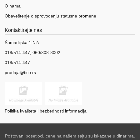
O nama
Obaveštenje o sprovođenju statusne promene
Kontaktirajte nas
Šumadijska 1 Niš
018/514-447; 060/308-8002
018/514-447
prodaja@tico.rs
Politika kvaliteta i bezbednosti informacija
Poštovani posetioci, cene na našem sajtu su iskazane u dinarima.