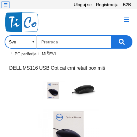
Uloguj se
Registracija
B2B
Kontakt
KATEGORIJE
Računari,
Komponente
Laptop
PC periferije
MIŠEVI
i
tablet
DELL MS116 USB Optical crni retail box miš
Televizori
i
projektori
PC
periferije
Štampači,
Skeneri,