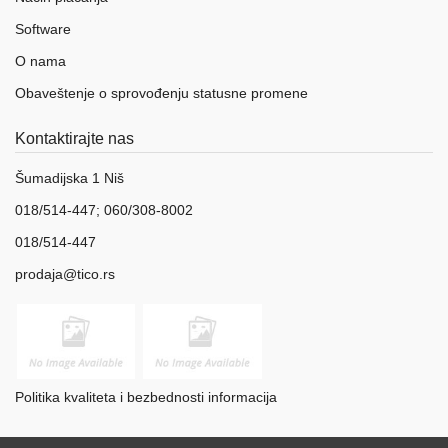
Software
O nama
Obaveštenje o sprovođenju statusne promene
Kontaktirajte nas
Šumadijska 1 Niš
018/514-447; 060/308-8002
018/514-447
prodaja@tico.rs
Politika kvaliteta i bezbednosti informacija