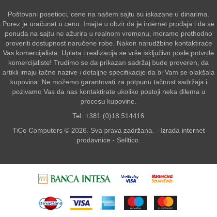
Poštovani posetioci, cene na našem sajtu su iskazane u dinarima.
Porez je uračunat u cenu. Imajte u obzir da je internet prodaja i da se
ponuda na sajtu ne ažurira u realnom vremenu, moramo prethodno
proveriti dostupnost naručene robe. Nakon narudžbine kontaktiraće
Vas komercijalista. Uplata i realizacija se vrše isključivo posle potvrde
komercijaliste! Trudimo se da prikazan sadržaj bude proveren, da
artikli imaju tačne nazive i detaljne specifikacije da bi Vam se olakšala
kupovina. Ne možemo garantovati za potpunu tačnost sadržaja i
pozivamo Vas da nas kontaktirate ukoliko postoji neka dilema u
procesu kupovine.
Tel: +381 (0)18 514416
TiCo Computers © 2026. Sva prava zadržana. -
Izrada internet
prodavnice
-
Selltico.