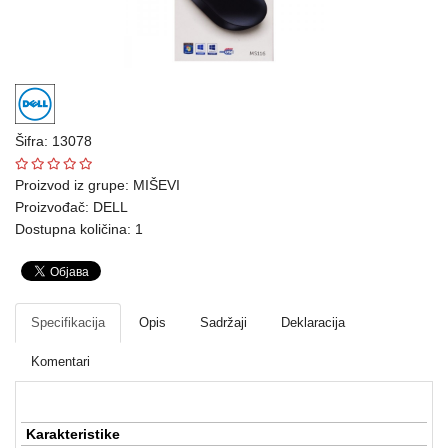
Ploteri
Bela
tehnika
Telefoni
Šifra: 13078
i
oprema
Proizvod iz grupe:
MIŠEVI
Proizvođač:
DELL
Mrežna
Dostupna količina: 1
oprema
Gaming
Specifikacija
Opis
Sadržaji
Deklaracija
Fotoaparati
i
Komentari
kamere
Kućni
Karakteristike