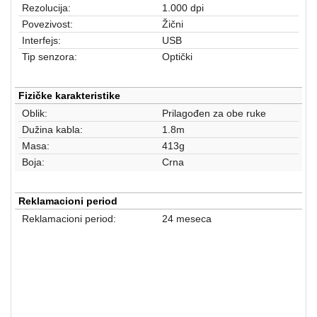
aparati
Rezolucija:
1.000 dpi
Povezivost:
Žični
Software
Interfejs:
USB
Tip senzora:
Optički
Sve
kategorije
Fizičke karakteristike
Oblik:
Prilagođen za obe ruke
Dužina kabla:
1.8m
Masa:
413g
Boja:
Crna
Reklamacioni period
Reklamacioni period:
24 meseca
MIŠEVI