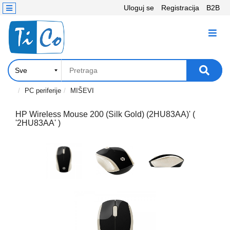
Uloguj se
Registracija
B2B
Kontakt
KATEGORIJE
Računari,
Komponente
Laptop
PC periferije
MIŠEVI
i
tablet
HP Wireless Mouse 200 (Silk Gold) (2HU83AA)' (
'2HU83AA' )
Televizori
i
projektori
PC
periferije
Štampači,
Skeneri,