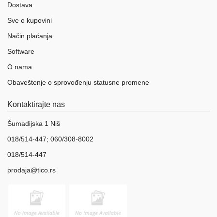
Dostava
Sve o kupovini
Način plaćanja
Software
O nama
Obaveštenje o sprovođenju statusne promene
Kontaktirajte nas
Šumadijska 1 Niš
018/514-447; 060/308-8002
018/514-447
prodaja@tico.rs