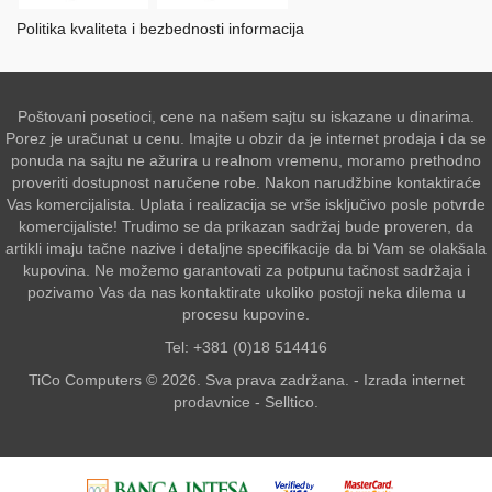
Politika kvaliteta i bezbednosti informacija
Poštovani posetioci, cene na našem sajtu su iskazane u dinarima.
Porez je uračunat u cenu. Imajte u obzir da je internet prodaja i da se
ponuda na sajtu ne ažurira u realnom vremenu, moramo prethodno
proveriti dostupnost naručene robe. Nakon narudžbine kontaktiraće
Vas komercijalista. Uplata i realizacija se vrše isključivo posle potvrde
komercijaliste! Trudimo se da prikazan sadržaj bude proveren, da
artikli imaju tačne nazive i detaljne specifikacije da bi Vam se olakšala
kupovina. Ne možemo garantovati za potpunu tačnost sadržaja i
pozivamo Vas da nas kontaktirate ukoliko postoji neka dilema u
procesu kupovine.
Tel: +381 (0)18 514416
TiCo Computers © 2026. Sva prava zadržana. -
Izrada internet
prodavnice
-
Selltico.