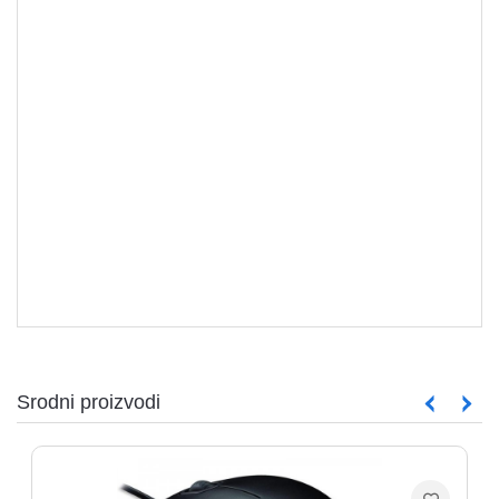
aparati
Software
MIŠEVI
Sve
kategorije
Srodni proizvodi