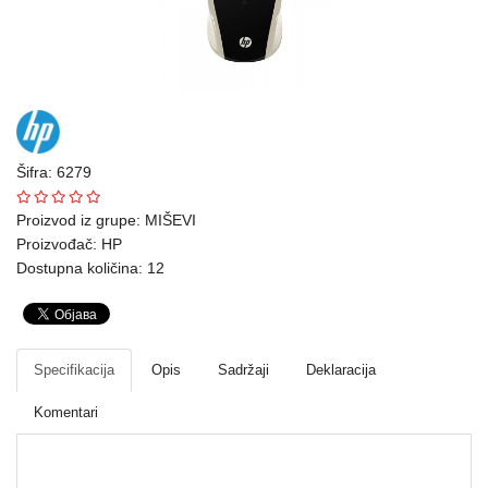
Ploteri
Bela
tehnika
Telefoni
i
Šifra: 6279
oprema
Proizvod iz grupe:
MIŠEVI
Proizvođač:
HP
Mrežna
Dostupna količina: 12
oprema
Gaming
Fotoaparati
Specifikacija
Opis
Sadržaji
Deklaracija
i
Komentari
kamere
Kućni