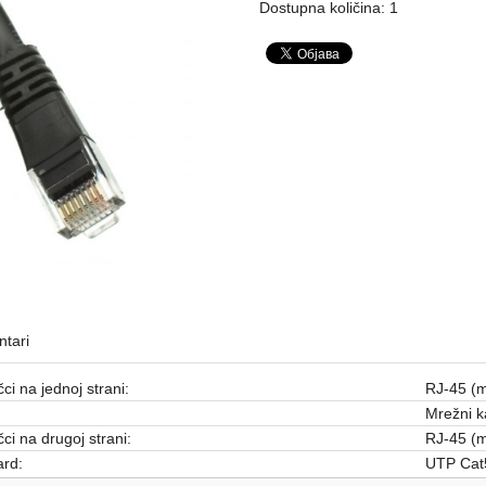
Dostupna količina: 1
tari
čci na jednoj strani:
RJ-45 (m
Mrežni k
čci na drugoj strani:
RJ-45 (m
rd:
UTP Cat