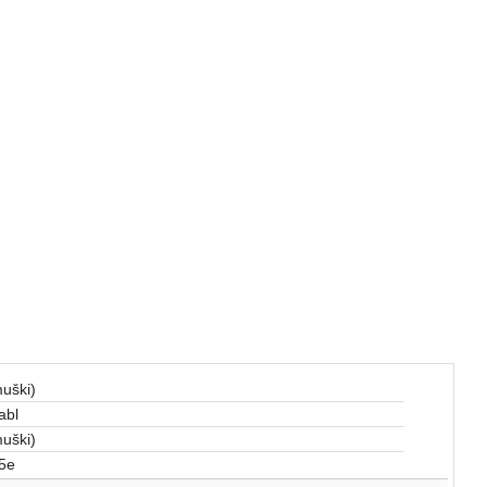
uški)
abl
uški)
5e