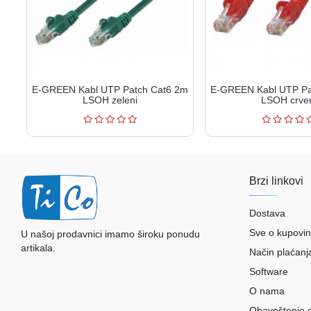
E-GREEN Kabl UTP Patch Cat6 2m
E-GREEN Kabl UTP Pa
LSOH zeleni
LSOH crve
Brzi linkovi
Dostava
Sve o kupovin
U našoj prodavnici imamo široku ponudu
artikala.
Način plaćanj
Software
O nama
Obaveštenje 