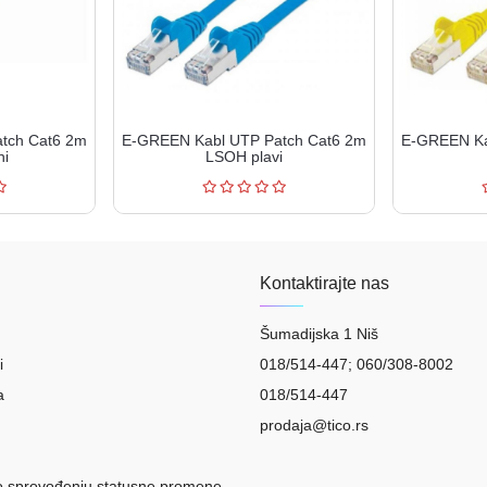
tch Cat6 2m
E-GREEN Kabl UTP Patch Cat6 2m
E-GREEN Ka
ni
LSOH plavi
Kontaktirajte nas
Šumadijska 1 Niš
i
018/514-447; 060/308-8002
a
018/514-447
prodaja@tico.rs
o sprovođenju statusne promene