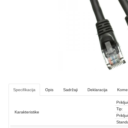
Specifikacija
Opis
Sadržaji
Deklaracija
Komen
Priklju
Tip:
Karakteristike
Priklju
Standa