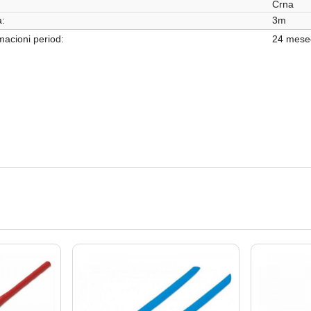
Crna
:
3m
acioni period:
24 mese
Mrežna oprema