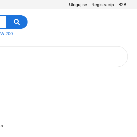
Uloguj se
Registracija
B2B
VEGA WS W 200 platno
ma