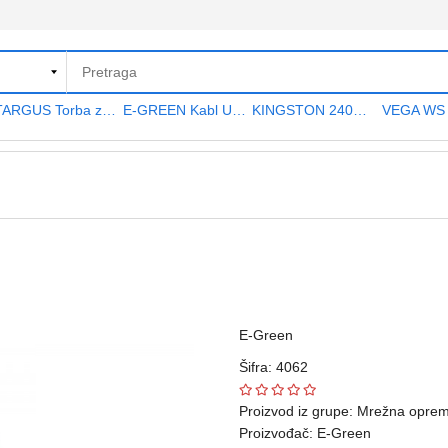
TARGUS Torba za notebook 15.6" TAR300
E-GREEN Kabl USB A - USB A MF (produžni) 5m crni
KINGSTON 240GB 2.5" SATA III SA400S37240G A400 series
E-Green
Šifra: 4062
Proizvod iz grupe:
Mrežna opre
Proizvođač:
E-Green