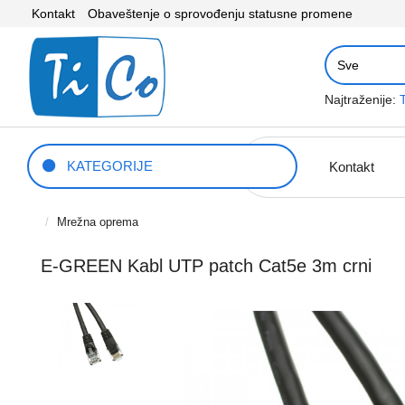
Kontakt
Obaveštenje o sprovođenju statusne promene
Najtraženije:
KATEGORIJE
Kontakt
Mrežna oprema
E-GREEN Kabl UTP patch Cat5e 3m crni