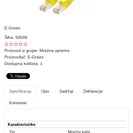
Ploteri
Bela
tehnika
E-Green
Šifra: 50599
Telefoni
i
Proizvod iz grupe:
Mrežna oprema
oprema
Proizvođač:
E-Green
Dostupna količina: 1
Mrežna
oprema
Gaming
Specifikacija
Opis
Sadržaji
Deklaracija
Fotoaparati
Komentari
i
kamere
Karakteristike
Kućni
Tip:
Mrežni kabl