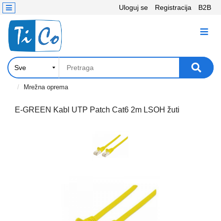
Uloguj se
Registracija
B2B
Kontakt
KATEGORIJE
Računari,
Komponente
Laptop
Mrežna oprema
i
tablet
E-GREEN Kabl UTP Patch Cat6 2m LSOH žuti
Televizori
i
projektori
PC
periferije
Štampači,
Skeneri,