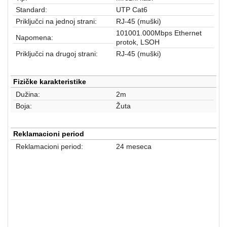
aparati
Standard:
UTP Cat6
Priključci na jednoj strani:
RJ-45 (muški)
Software
101001.000Mbps Ethernet
Napomena:
protok, LSOH
Sve
Priključci na drugoj strani:
RJ-45 (muški)
kategorije
Fizičke karakteristike
Dužina:
2m
Boja:
Žuta
Reklamacioni period
Reklamacioni period:
24 meseca
Mrežna oprema