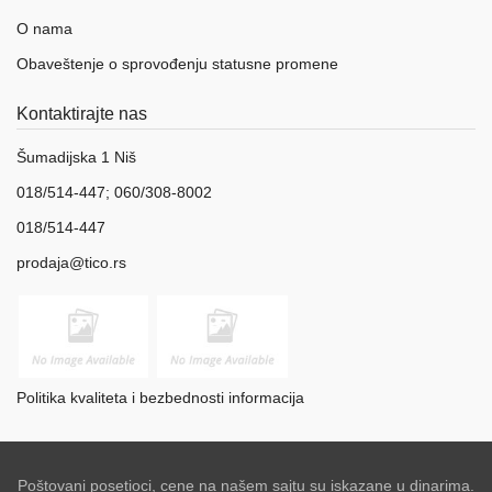
O nama
Obaveštenje o sprovođenju statusne promene
Kontaktirajte nas
Šumadijska 1 Niš
018/514-447; 060/308-8002
018/514-447
prodaja@tico.rs
Politika kvaliteta i bezbednosti informacija
Poštovani posetioci, cene na našem sajtu su iskazane u dinarima.