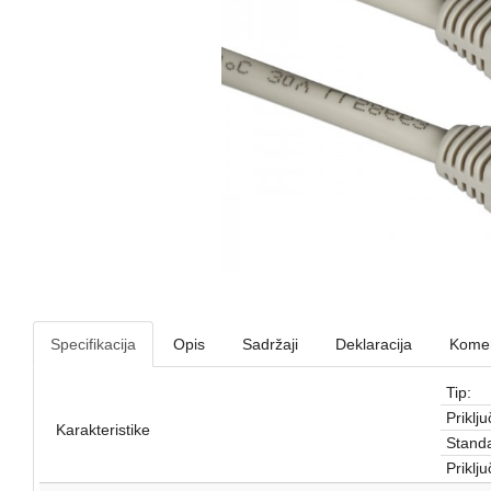
Specifikacija
Opis
Sadržaji
Deklaracija
Komen
Tip:
Priklju
Karakteristike
Standa
Priklju