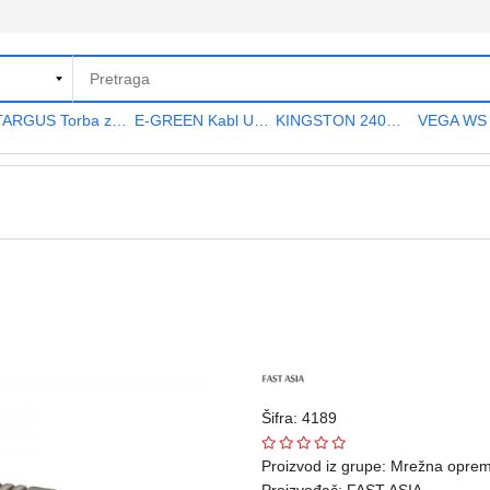
TARGUS Torba za notebook 15.6" TAR300
E-GREEN Kabl USB A - USB A MF (produžni) 5m crni
KINGSTON 240GB 2.5" SATA III SA400S37240G A400 series
Šifra: 4189
Proizvod iz grupe:
Mrežna opre
Proizvođač:
FAST ASIA