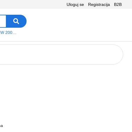
Uloguj se
Registracija
B2B
VEGA WS W 200 platno
ma