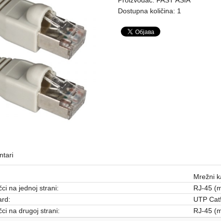
Dostupna količina: 1
tari
Mrežni k
čci na jednoj strani:
RJ-45 (m
rd:
UTP Cat
čci na drugoj strani:
RJ-45 (m