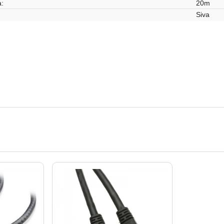
:
20m
Siva
Mrežna oprema