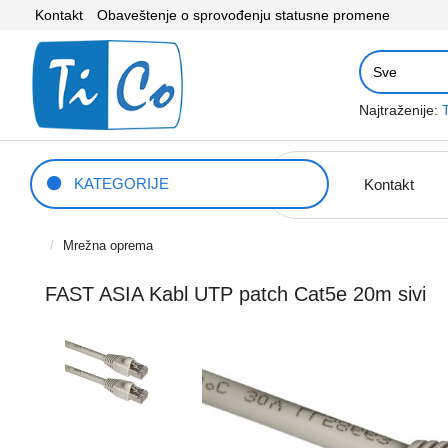
Kontakt
Obaveštenje o sprovođenju statusne promene
Najtraženije:
KATEGORIJE
Kontakt
Mrežna oprema
FAST ASIA Kabl UTP patch Cat5e 20m sivi