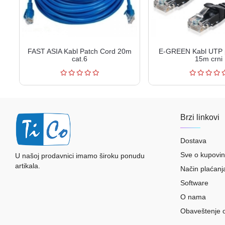
FAST ASIA Kabl Patch Cord 20m
E-GREEN Kabl UTP 
cat.6
15m crni
Brzi linkovi
Dostava
Sve o kupovin
U našoj prodavnici imamo široku ponudu
artikala.
Način plaćanj
Software
O nama
Obaveštenje 