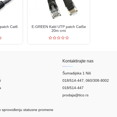
patch Cat6
E-GREEN Kabl UTP patch Cat5e
20m crni
Kontaktirajte nas
Šumadijska 1 Niš
i
018/514-447; 060/308-8002
a
018/514-447
prodaja@tico.rs
o sprovođenju statusne promene