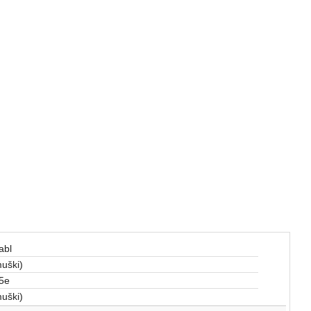
abl
uški)
5e
uški)