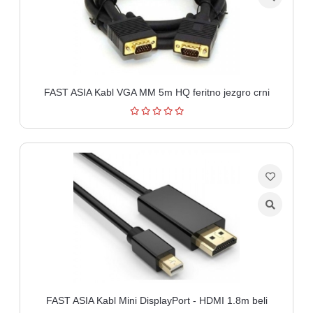
FAST ASIA Kabl VGA MM 5m HQ feritno jezgro crni
FAST ASIA Kabl Mini DisplayPort - HDMI 1.8m beli