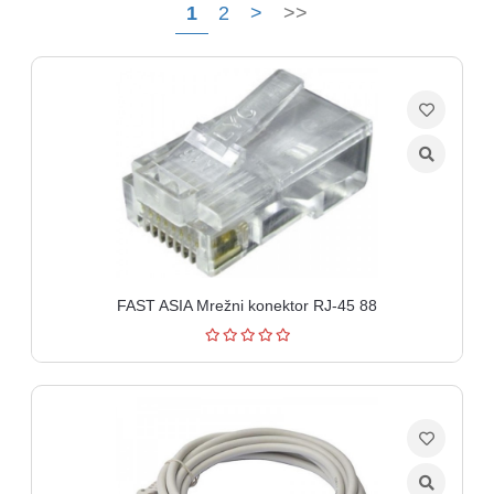
1
2
>
>>
Ploteri
Bela
tehnika
Telefoni
i
oprema
Mrežna
oprema
FAST ASIA Mrežni konektor RJ-45 88
Gaming
Fotoaparati
i
kamere
Kućni