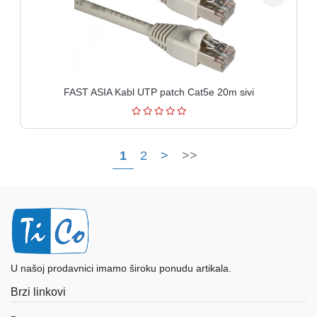
FAST ASIA Kabl UTP patch Cat5e 20m sivi
1
2
>
>>
U našoj prodavnici imamo široku ponudu artikala.
Brzi linkovi