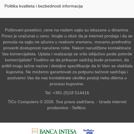
Politika kvaliteta i bezbednosti informacija
Poštovani posetioci, cene na našem sajtu su iskazane u dinarima.
Porez je uračunat u cenu. Imajte u obzir da je internet prodaja i da se
ponuda na sajtu ne ažurira u realnom vremenu, moramo prethodno
proveriti dostupnost naručene robe. Nakon narudžbine kontaktiraće
Vas komercijalista. Uplata i realizacija se vrše isključivo posle potvrde
komercijaliste! Trudimo se da prikazan sadržaj bude proveren, da
artikli imaju tačne nazive i detaljne specifikacije da bi Vam se olakšala
kupovina. Ne možemo garantovati za potpunu tačnost sadržaja i
pozivamo Vas da nas kontaktirate ukoliko postoji neka dilema u
procesu kupovine.
Tel: +381 (0)18 514416
TiCo Computers © 2026. Sva prava zadržana. -
Izrada internet
prodavnice
-
Selltico.