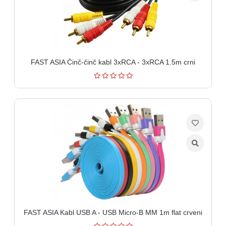
FAST ASIA Činč-činč kabl 3xRCA - 3xRCA 1.5m crni
FAST ASIA Kabl USB A - USB Micro-B MM 1m flat crveni