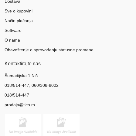
Dostava
Sve o kupovini
Način plaćanja
Software
O nama
Obaveštenje o sprovođenju statusne promene
Kontaktirajte nas
Šumadijska 1 Niš
018/514-447; 060/308-8002
018/514-447
prodaja@tico.rs