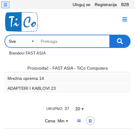
Uloguj se
Registracija
B2B
Kontakt
KATEGORIJE
Računari,
Komponente
Laptop
Brendovi
FAST ASIA
i
tablet
Proizvođač - FAST ASIA - TiCo Computers
Mrežna oprema
14
Televizori
i
ADAPTERI I KABLOVI
23
projektori
PC
: 37
20
UKUPNO
periferije
Cena: Min
Štampači,
Skeneri,