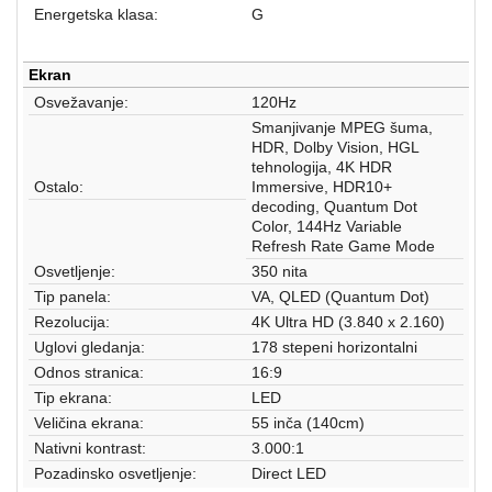
aparati
Energetska klasa:
G
Software
Ekran
Sve
Osvežavanje:
120Hz
kategorije
Smanjivanje MPEG šuma,
HDR, Dolby Vision, HGL
tehnologija, 4K HDR
Ostalo:
Immersive, HDR10+
decoding, Quantum Dot
Color, 144Hz Variable
Refresh Rate Game Mode
Osvetljenje:
350 nita
Tip panela:
VA, QLED (Quantum Dot)
Rezolucija:
4K Ultra HD (3.840 x 2.160)
Uglovi gledanja:
178 stepeni horizontalni
Odnos stranica:
16:9
Tip ekrana:
LED
Veličina ekrana:
55 inča (140cm)
Nativni kontrast:
3.000:1
Pozadinsko osvetljenje:
Direct LED