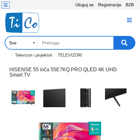
Uloguj se
Registracija
B2B
Kontakt
KATEGORIJE
Računari,
Komponente
Laptop
Televizori i projektori
TELEVIZORI
i
tablet
HISENSE 55 inča 55E7KQ PRO QLED 4K UHD
Smart TV
Televizori
i
projektori
PC
periferije
Štampači,
Skeneri,