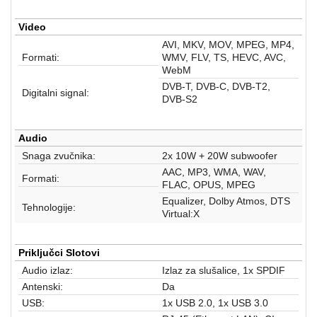
Video
AVI, MKV, MOV, MPEG, MP4,
Formati:
WMV, FLV, TS, HEVC, AVC,
WebM
DVB-T, DVB-C, DVB-T2,
Digitalni signal:
DVB-S2
Audio
Snaga zvučnika:
2x 10W + 20W subwoofer
AAC, MP3, WMA, WAV,
Formati:
FLAC, OPUS, MPEG
Equalizer, Dolby Atmos, DTS
Tehnologije:
Virtual:X
Priključci Slotovi
Audio izlaz:
Izlaz za slušalice, 1x SPDIF
Antenski:
Da
USB:
1x USB 2.0, 1x USB 3.0