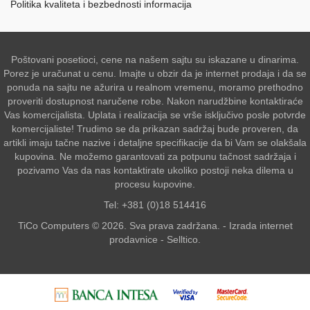
Politika kvaliteta i bezbednosti informacija
Poštovani posetioci, cene na našem sajtu su iskazane u dinarima.
Porez je uračunat u cenu. Imajte u obzir da je internet prodaja i da se
ponuda na sajtu ne ažurira u realnom vremenu, moramo prethodno
proveriti dostupnost naručene robe. Nakon narudžbine kontaktiraće
Vas komercijalista. Uplata i realizacija se vrše isključivo posle potvrde
komercijaliste! Trudimo se da prikazan sadržaj bude proveren, da
artikli imaju tačne nazive i detaljne specifikacije da bi Vam se olakšala
kupovina. Ne možemo garantovati za potpunu tačnost sadržaja i
pozivamo Vas da nas kontaktirate ukoliko postoji neka dilema u
procesu kupovine.
Tel: +381 (0)18 514416
TiCo Computers © 2026. Sva prava zadržana. -
Izrada internet
prodavnice
-
Selltico.