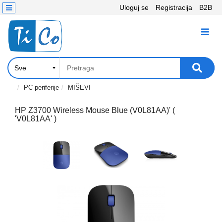
Uloguj se
Registracija
B2B
Kontakt
KATEGORIJE
Računari,
Komponente
Laptop
PC periferije
MIŠEVI
i
tablet
HP Z3700 Wireless Mouse Blue (V0L81AA)' (
'V0L81AA' )
Televizori
i
projektori
PC
periferije
Štampači,
Skeneri,