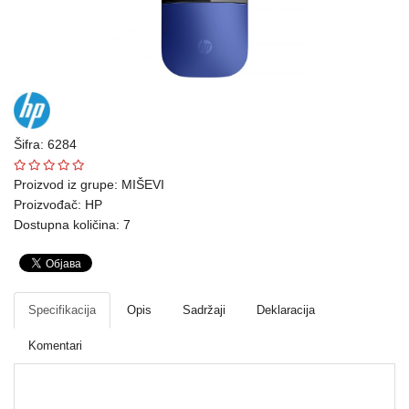
Ploteri
Bela
tehnika
Telefoni
i
Šifra: 6284
oprema
Proizvod iz grupe:
MIŠEVI
Proizvođač:
HP
Mrežna
Dostupna količina: 7
oprema
Gaming
Fotoaparati
Specifikacija
Opis
Sadržaji
Deklaracija
i
Komentari
kamere
Kućni