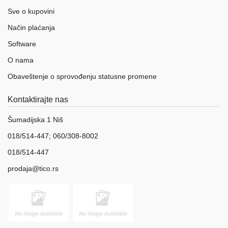
Sve o kupovini
Način plaćanja
Software
O nama
Obaveštenje o sprovođenju statusne promene
Kontaktirajte nas
Šumadijska 1 Niš
018/514-447; 060/308-8002
018/514-447
prodaja@tico.rs