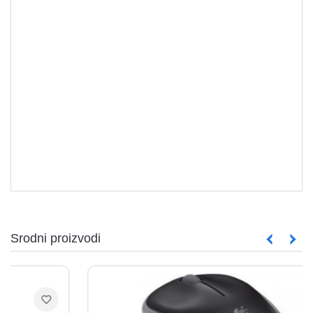
aparati
Software
MIŠEVI
Sve
kategorije
Srodni proizvodi