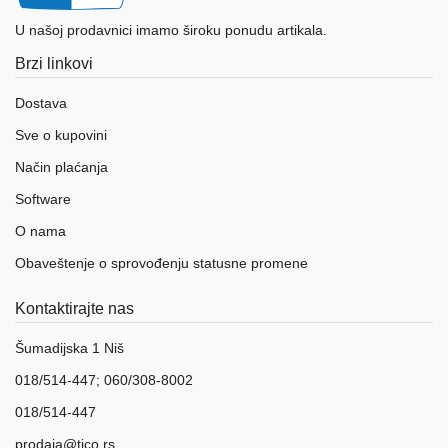
U našoj prodavnici imamo široku ponudu artikala.
Brzi linkovi
Dostava
Sve o kupovini
Način plaćanja
Software
O nama
Obaveštenje o sprovođenju statusne promene
Kontaktirajte nas
Šumadijska 1 Niš
018/514-447; 060/308-8002
018/514-447
prodaja@tico.rs