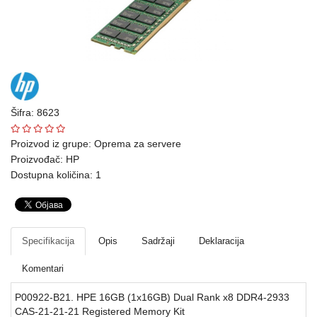
Ploteri
Bela
tehnika
Telefoni
i
Šifra: 8623
oprema
Proizvod iz grupe:
Oprema za servere
Mrežna
Proizvođač:
HP
Dostupna količina: 1
oprema
Gaming
Fotoaparati
Specifikacija
Opis
Sadržaji
Deklaracija
i
Komentari
kamere
P00922-B21. HPE 16GB (1x16GB) Dual Rank x8 DDR4-2933
Kućni
CAS-21-21-21 Registered Memory Kit