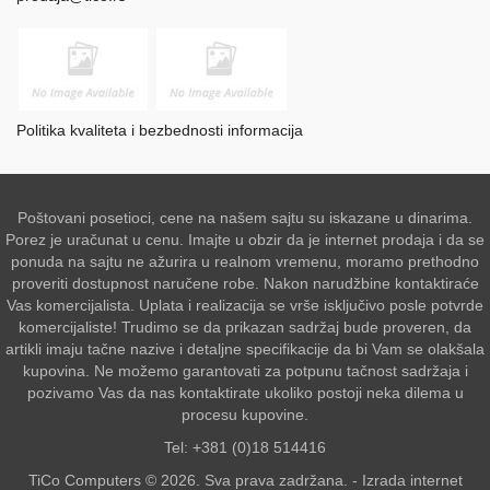
Politika kvaliteta i bezbednosti informacija
Poštovani posetioci, cene na našem sajtu su iskazane u dinarima.
Porez je uračunat u cenu. Imajte u obzir da je internet prodaja i da se
ponuda na sajtu ne ažurira u realnom vremenu, moramo prethodno
proveriti dostupnost naručene robe. Nakon narudžbine kontaktiraće
Vas komercijalista. Uplata i realizacija se vrše isključivo posle potvrde
komercijaliste! Trudimo se da prikazan sadržaj bude proveren, da
artikli imaju tačne nazive i detaljne specifikacije da bi Vam se olakšala
kupovina. Ne možemo garantovati za potpunu tačnost sadržaja i
pozivamo Vas da nas kontaktirate ukoliko postoji neka dilema u
procesu kupovine.
Tel: +381 (0)18 514416
TiCo Computers © 2026. Sva prava zadržana. -
Izrada internet