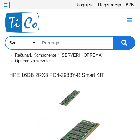
Uloguj se
Registracija
B2B
Kontakt
KATEGORIJE
Računari,
Komponente
Laptop
Računari, Komponente
SERVERI I OPREMA
Oprema za servere
i
tablet
HPE 16GB 2RX8 PC4-2933Y-R Smart KIT
Televizori
i
projektori
PC
periferije
Štampači,
Skeneri,