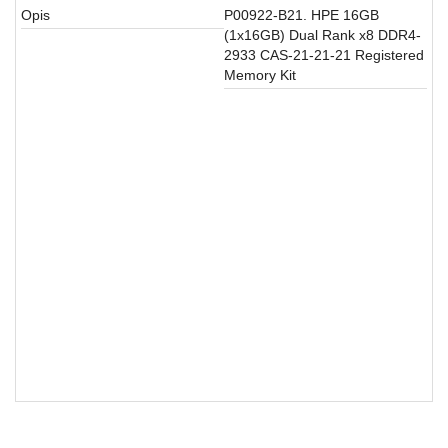
aparati
Opis
P00922-B21. HPE 16GB
(1x16GB) Dual Rank x8 DDR4-
Software
2933 CAS-21-21-21 Registered
Memory Kit
Sve
kategorije
Oprema za servere