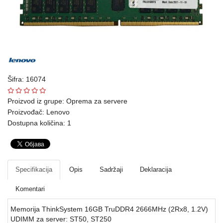
Ploteri
Bela
tehnika
Telefoni
i
Šifra: 16074
oprema
Proizvod iz grupe:
Oprema za servere
Mrežna
Proizvođač:
Lenovo
Dostupna količina: 1
oprema
Gaming
Fotoaparati
Specifikacija
Opis
Sadržaji
Deklaracija
i
Komentari
kamere
Memorija ThinkSystem 16GB TruDDR4 2666MHz (2Rx8, 1.2V)
Kućni
UDIMM za server: ST50, ST250