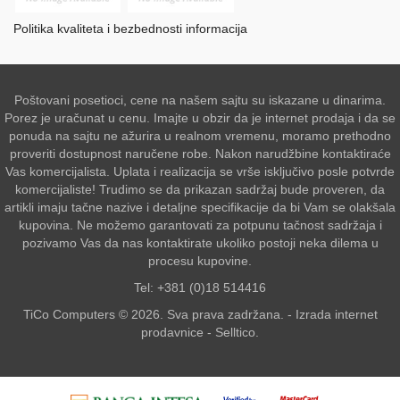
Politika kvaliteta i bezbednosti informacija
Poštovani posetioci, cene na našem sajtu su iskazane u dinarima.
Porez je uračunat u cenu. Imajte u obzir da je internet prodaja i da se
ponuda na sajtu ne ažurira u realnom vremenu, moramo prethodno
proveriti dostupnost naručene robe. Nakon narudžbine kontaktiraće
Vas komercijalista. Uplata i realizacija se vrše isključivo posle potvrde
komercijaliste! Trudimo se da prikazan sadržaj bude proveren, da
artikli imaju tačne nazive i detaljne specifikacije da bi Vam se olakšala
kupovina. Ne možemo garantovati za potpunu tačnost sadržaja i
pozivamo Vas da nas kontaktirate ukoliko postoji neka dilema u
procesu kupovine.
Tel: +381 (0)18 514416
TiCo Computers © 2026. Sva prava zadržana. -
Izrada internet
prodavnice
-
Selltico.