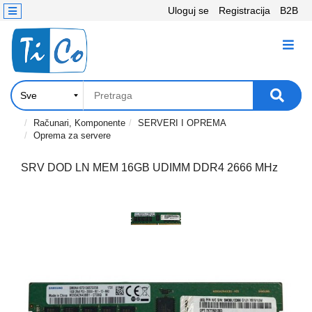
Uloguj se
Registracija
B2B
Kontakt
KATEGORIJE
Računari,
Komponente
Laptop
Računari, Komponente
SERVERI I OPREMA
Oprema za servere
i
tablet
SRV DOD LN MEM 16GB UDIMM DDR4 2666 MHz
Televizori
i
projektori
PC
periferije
Štampači,
Skeneri,