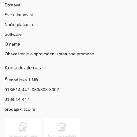
Dostava
Sve o kupovini
Način plaćanja
Software
O nama
Obaveštenje o sprovođenju statusne promene
Kontaktirajte nas
Šumadijska 1 Niš
018/514-447; 060/308-8002
018/514-447
prodaja@tico.rs