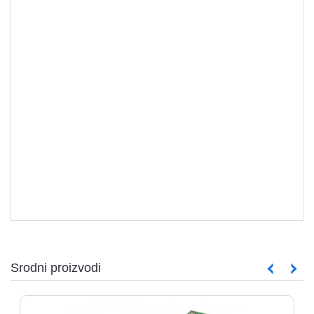
aparati
Software
Sve
Oprema za servere
kategorije
Srodni proizvodi