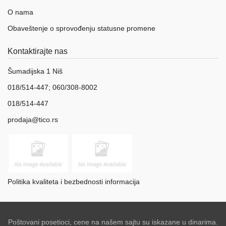
O nama
Obaveštenje o sprovođenju statusne promene
Kontaktirajte nas
Šumadijska 1 Niš
018/514-447; 060/308-8002
018/514-447
prodaja@tico.rs
Politika kvaliteta i bezbednosti informacija
Poštovani posetioci, cene na našem sajtu su iskazane u dinarima.