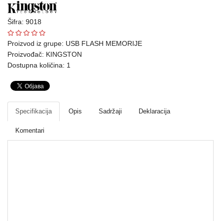
Ploteri
Šifra: 9018
Bela
Proizvod iz grupe:
USB FLASH MEMORIJE
tehnika
Proizvođač:
KINGSTON
Dostupna količina: 1
Telefoni
i
oprema
Mrežna
Specifikacija
Opis
Sadržaji
Deklaracija
oprema
Komentari
Gaming
Fotoaparati
i
kamere
USB FLASH MEMORIJE
Kućni