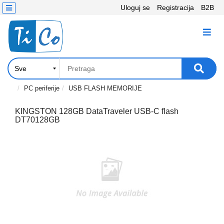
Uloguj se
Registracija
B2B
Kontakt
KATEGORIJE
Računari,
Komponente
Laptop
PC periferije
USB FLASH MEMORIJE
i
tablet
KINGSTON 128GB DataTraveler USB-C flash
DT70128GB
Televizori
i
projektori
PC
periferije
Štampači,
Skeneri,