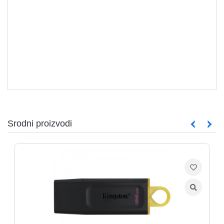
aparati
Software
Sve
kategorije
Srodni proizvodi