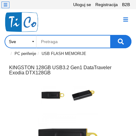
Uloguj se
Registracija
B2B
Kontakt
KATEGORIJE
Računari,
Komponente
Laptop
PC periferije
USB FLASH MEMORIJE
i
tablet
KINGSTON 128GB USB3.2 Gen1 DataTraveler
Exodia DTX128GB
Televizori
i
projektori
PC
periferije
Štampači,
Skeneri,