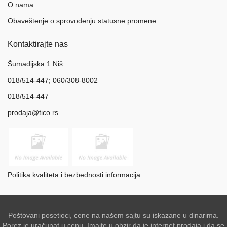
O nama
Obaveštenje o sprovođenju statusne promene
Kontaktirajte nas
Šumadijska 1 Niš
018/514-447; 060/308-8002
018/514-447
prodaja@tico.rs
Politika kvaliteta i bezbednosti informacija
Poštovani posetioci, cene na našem sajtu su iskazane u dinarima.
Porez je uračunat u cenu. Imajte u obzir da je internet prodaja i da se