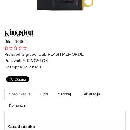
Ploteri
Bela
tehnika
Telefoni
Šifra: 10864
i
oprema
Proizvod iz grupe:
USB FLASH MEMORIJE
Proizvođač:
KINGSTON
Mrežna
Dostupna količina: 1
oprema
Gaming
Specifikacija
Opis
Sadržaji
Deklaracija
Fotoaparati
i
Komentari
kamere
Kućni
Karakteristike