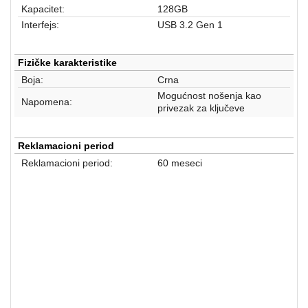
aparati
Kapacitet:
128GB
Interfejs:
USB 3.2 Gen 1
Software
Sve
Fizičke karakteristike
kategorije
Boja:
Crna
Mogućnost nošenja kao
Napomena:
privezak za ključeve
Reklamacioni period
Reklamacioni period:
60 meseci
USB FLASH MEMORIJE