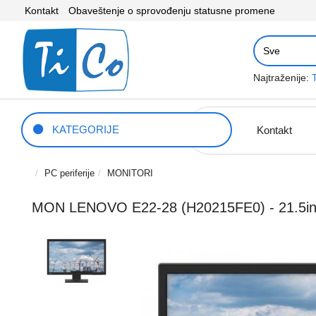
Kontakt
Obaveštenje o sprovođenju statusne promene
Najtraženije:
KATEGORIJE
Kontakt
PC periferije
MONITORI
MON LENOVO E22-28 (H20215FE0) - 21.5i