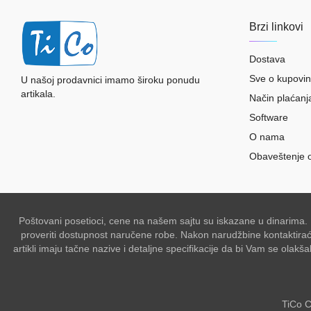
Brzi linkovi
Dostava
Sve o kupovin
U našoj prodavnici imamo široku ponudu
artikala.
Način plaćanj
Software
O nama
Obaveštenje 
Poštovani posetioci, cene na našem sajtu su iskazane u dinarima.
proveriti dostupnost naručene robe. Nakon narudžbine kontaktiraće 
artikli imaju tačne nazive i detaljne specifikacije da bi Vam se ol
TiCo C