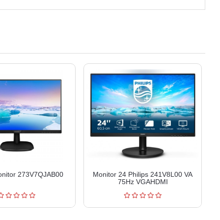
monitor 273V7QJAB00
Monitor 24 Philips 241V8L00 VA
75Hz VGAHDMI