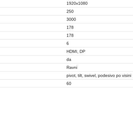
1920x1080
250
3000
178
178
6
HDMI, DP
da
Ravni
pivot, tilt, swivel, podesivo po visini
60
MONITORI