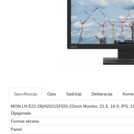
Specifikacija
Opis
Sadržaji
Deklaracija
Komen
MON LN E22-28(H20215FE0)-22inch Monitor, 21,5, 16:9, IPS, 192
Dijagonala
Format ekrana
Panel