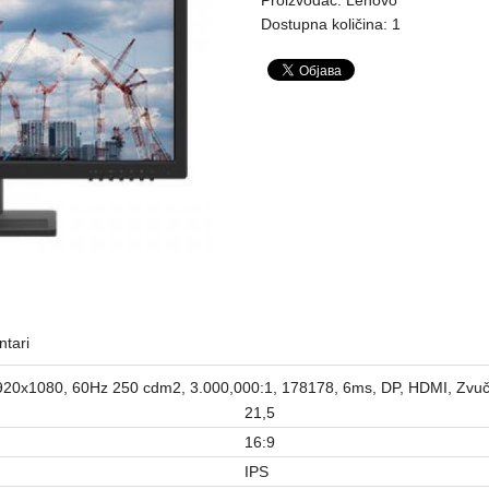
Dostupna količina: 1
tari
0x1080, 60Hz 250 cdm2, 3.000,000:1, 178178, 6ms, DP, HDMI, Zvučnici
21,5
16:9
IPS