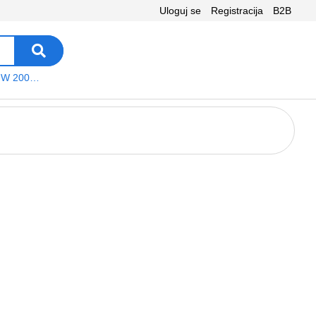
Uloguj se
Registracija
B2B
VEGA WS W 200 platno