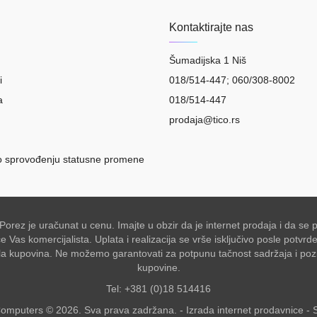
Kontaktirajte nas
Šumadijska 1 Niš
i
018/514-447; 060/308-8002
a
018/514-447
prodaja@tico.rs
o sprovođenju statusne promene
 Porez je uračunat u cenu. Imajte u obzir da je internet prodaja i da 
Vas komercijalista. Uplata i realizacija se vrše isključivo posle potvr
akšala kupovina. Ne možemo garantovati za potpunu tačnost sadržaja i po
kupovine.
Tel: +381 (0)18 514416
omputers © 2026. Sva prava zadržana. -
Izrada internet prodavnice
-
S