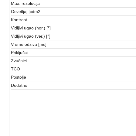
Max. rezolucija
Osvetljaj [cdm2]
Kontrast
Vidljivi ugao (hor.) [°]
Vidljivi ugao (ver.) [°]
Vreme odziva [ms]
Priključci
Zvučnici
TCO
Postolje
Dodatno