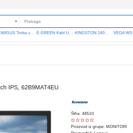
TARGUS Torba za notebook 15.6" TAR300
E-GREEN Kabl USB A - USB A MF (produžni) 5m crni
KINGSTON 240GB 2.5" SATA III SA400S37240G A400 series
nch IPS, 62B9MAT4EU
Šifra: 48510
Proizvod iz grupe:
MONITORI
Proizvođač:
Lenovo