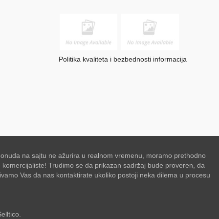
Politika kvaliteta i bezbednosti informacija
se ponuda na sajtu ne ažurira u realnom vremenu, moramo prethodno
de komercijaliste! Trudimo se da prikazan sadržaj bude proveren, da
zivamo Vas da nas kontaktirate ukoliko postoji neka dilema u procesu
elltico.