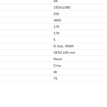
VA
1920x1080
250
3000
178
178
5
D-Sub, HDMI
VESA 100 mm
Ravni
Crna
tilt
75
MONITORI