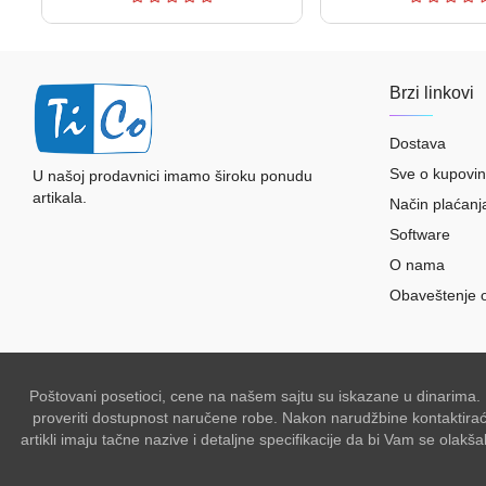
Brzi linkovi
Dostava
Sve o kupovin
U našoj prodavnici imamo široku ponudu
artikala.
Način plaćanj
Software
O nama
Obaveštenje 
Poštovani posetioci, cene na našem sajtu su iskazane u dinarima.
proveriti dostupnost naručene robe. Nakon narudžbine kontaktiraće 
artikli imaju tačne nazive i detaljne specifikacije da bi Vam se ol