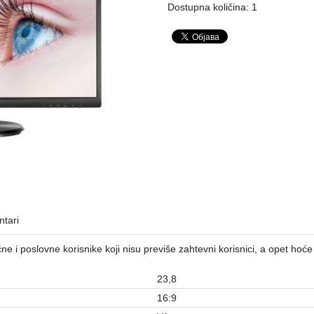
Dostupna količina: 1
tari
e i poslovne korisnike koji nisu previše zahtevni korisnici, a opet hoće d
23,8
16:9