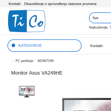
Kontakt
Obaveštenje o sprovođenju statusne promene
Najtraženije:
KATEGORIJE
Kontakt
PC periferije
MONITORI
Monitor Asus VA249HE