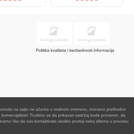
Politika kvaliteta i bezbednosti informacija
se ponuda na sajtu ne ažurira u realnom vremenu, moramo prethodno
de komercijaliste! Trudimo se da prikazan sadržaj bude proveren, da
zivamo Vas da nas kontaktirate ukoliko postoji neka dilema u procesu