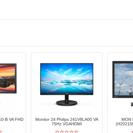
10-B VA FHD
Monitor 24 Philips 241V8LA00 VA
MON 
75Hz VGAHDMI
(H20215F
6