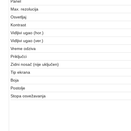
Panel
Max. rezolucija
Osvetljaj
Kontrast
Vidljivi ugao (hor.)
Vidljivi ugao (ver.)
Vreme odziva
Priključci
Zidni nosač (nije uključen)
Tip ekrana
Boja
Postolje
Stopa osvežavanja