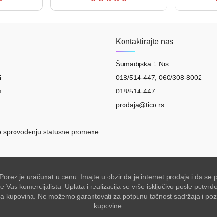
Kontaktirajte nas
Šumadijska 1 Niš
i
018/514-447; 060/308-8002
a
018/514-447
prodaja@tico.rs
o sprovođenju statusne promene
 Porez je uračunat u cenu. Imajte u obzir da je internet prodaja i da 
Vas komercijalista. Uplata i realizacija se vrše isključivo posle potvr
akšala kupovina. Ne možemo garantovati za potpunu tačnost sadržaja i po
kupovine.