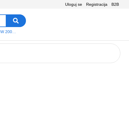
Uloguj se
Registracija
B2B
VEGA WS W 200 platno