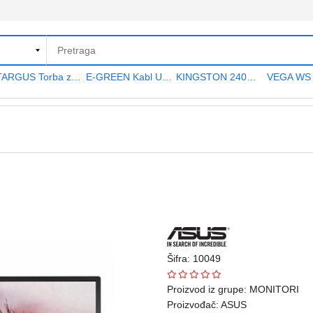
TARGUS Torba za notebook 15.6" TAR300
E-GREEN Kabl USB A - USB A MF (produžni) 5m crni
KINGSTON 240GB 2.5" SATA III SA400S37240G A400 series
Šifra: 10049
Proizvod iz grupe:
MONITORI
Proizvođač:
ASUS