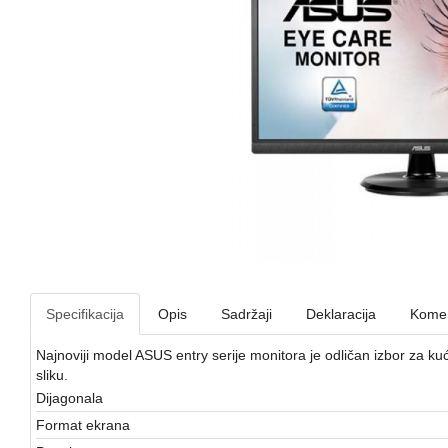
Specifikacija
Opis
Sadržaji
Deklaracija
Komen
Najnoviji model ASUS entry serije monitora je odličan izbor za kućn
sliku.
Dijagonala
Format ekrana