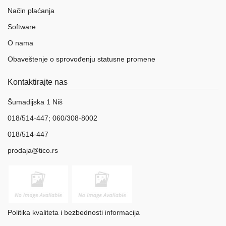
Način plaćanja
Software
O nama
Obaveštenje o sprovođenju statusne promene
Kontaktirajte nas
Šumadijska 1 Niš
018/514-447; 060/308-8002
018/514-447
prodaja@tico.rs
Politika kvaliteta i bezbednosti informacija