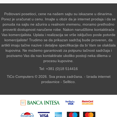
Poštovani posetioci, cene na našem sajtu su iskazane u dinarima.
Porez je uračunat u cenu. Imajte u obzir da je internet prodaja i da se
ponuda na sajtu ne ažurira u realnom vremenu, moramo prethodno
proveriti dostupnost naručene robe. Nakon narudžbine kontaktiraće
Vas komercijalista. Uplata i realizacija se vrše isključivo posle potvrde
komercijaliste! Trudimo se da prikazan sadržaj bude proveren, da
artikli imaju tačne nazive i detaljne specifikacije da bi Vam se olakšala
kupovina. Ne možemo garantovati za potpunu tačnost sadržaja i
pozivamo Vas da nas kontaktirate ukoliko postoji neka dilema u
procesu kupovine.
Tel: +381 (0)18 514416
TiCo Computers © 2026. Sva prava zadržana. -
Izrada internet
prodavnice
-
Selltico.