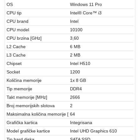
aparati
OS
Windows 11 Pro
CPU tip
Intel® Core™ i3
Software
CPU brand
Intel
Sve
CPU model
10100
kategorije
CPU brzina [GHz]
3,60
L2 Cache
6 MB
L3 Cache
2 MB
Chipset
Intel H510
Socket
1200
Količina memorije
1x 8 GB
Tip memorije
DDR4
Takt memorije [MHz]
2666
Broj memorijskih slotova
2
Maksimalna količina memorije [
64
Grafička kartica
Integrisana
Model grafičke kartice
Intel UHD Graphics 610
Tip hard diska
SATA SSD