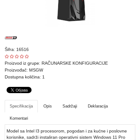
Ploteri
Bela
tehnika
Telefoni
i
Šifra: 16516
oprema
Proizvod iz grupe:
RAČUNARSKE KONFIGURACIJE
Proizvođač:
MSGW
Mrežna
Dostupna količina: 1
oprema
Gaming
Fotoaparati
Specifikacija
Opis
Sadržaji
Deklaracija
i
Komentari
kamere
Model sa Intel I3 procesorom, pogodan i za kućne i poslovne
Kućni
korisnike, sadrži instaliran operativni sistem Windows 11 Pro