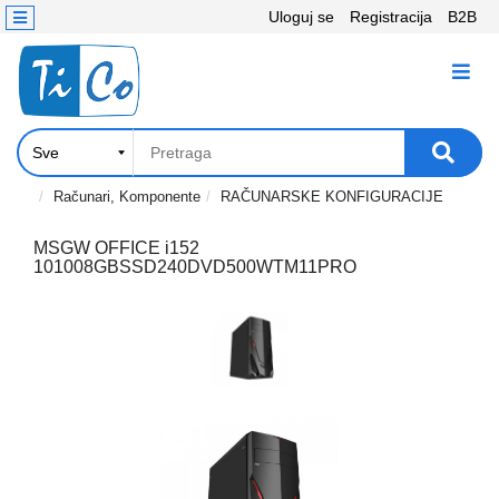
Uloguj se
Registracija
B2B
Kontakt
KATEGORIJE
Računari,
Komponente
Laptop
Računari, Komponente
RAČUNARSKE KONFIGURACIJE
i
tablet
MSGW OFFICE i152
101008GBSSD240DVD500WTM11PRO
Televizori
i
projektori
PC
periferije
Štampači,
Skeneri,