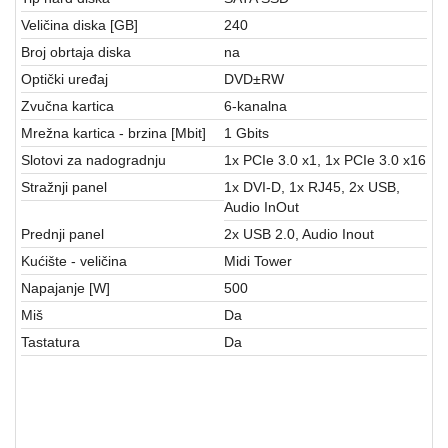
Veličina diska [GB]
240
Broj obrtaja diska
na
Optički uređaj
DVD±RW
Zvučna kartica
6-kanalna
Mrežna kartica - brzina [Mbit]
1 Gbits
Slotovi za nadogradnju
1x PCIe 3.0 x1, 1x PCIe 3.0 x16
Stražnji panel
1x DVI-D, 1x RJ45, 2x USB,
Audio InOut
Prednji panel
2x USB 2.0, Audio Inout
Kućište - veličina
Midi Tower
Napajanje [W]
500
Miš
Da
Tastatura
Da
RAČUNARSKE