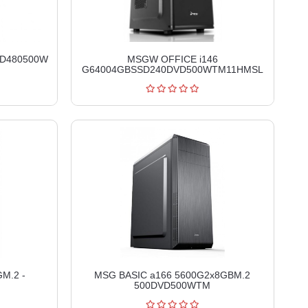
SD480500W
MSGW OFFICE i146
G64004GBSSD240DVD500WTM11HMSL
M.2 -
MSG BASIC a166 5600G2x8GBM.2
500DVD500WTM