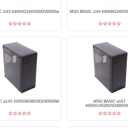
C i143 64004G240SSDDVD500w
MSG BASIC i144 64008G240
C a143 3200G8GBSSD240500W
MSG BASIC a157
4650G16GBSSD4805