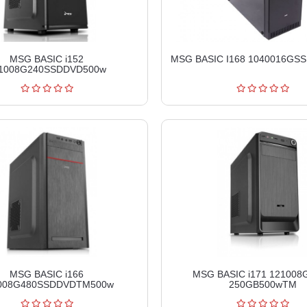
MSG BASIC i152
MSG BASIC I168 1040016GS
1008G240SSDDVD500w
MSG BASIC i166
MSG BASIC i171 121008G
008G480SSDDVDTM500w
250GB500wTM