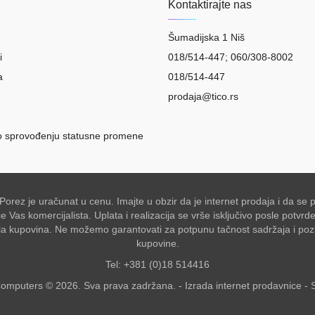
Kontaktirajte nas
Šumadijska 1 Niš
i
018/514-447; 060/308-8002
a
018/514-447
prodaja@tico.rs
o sprovođenju statusne promene
 Porez je uračunat u cenu. Imajte u obzir da je internet prodaja i da 
Vas komercijalista. Uplata i realizacija se vrše isključivo posle potvr
akšala kupovina. Ne možemo garantovati za potpunu tačnost sadržaja i po
kupovine.
Tel: +381 (0)18 514416
omputers © 2026. Sva prava zadržana. -
Izrada internet prodavnice
-
S