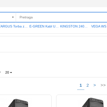
TARGUS Torba za notebook 15.6" TAR300
E-GREEN Kabl USB A - USB A MF (produžni) 5m crni
KINGSTON 240GB 2.5" SATA III SA400S37240G A400 series
9
20
1
2
>
>>