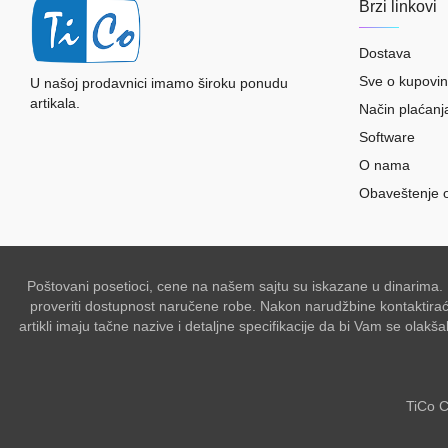
Brzi linkovi
Dostava
Sve o kupovin
U našoj prodavnici imamo široku ponudu
artikala.
Način plaćanj
Software
O nama
Obaveštenje 
Poštovani posetioci, cene na našem sajtu su iskazane u dinarima.
proveriti dostupnost naručene robe. Nakon narudžbine kontaktiraće 
artikli imaju tačne nazive i detaljne specifikacije da bi Vam se ol
TiCo C