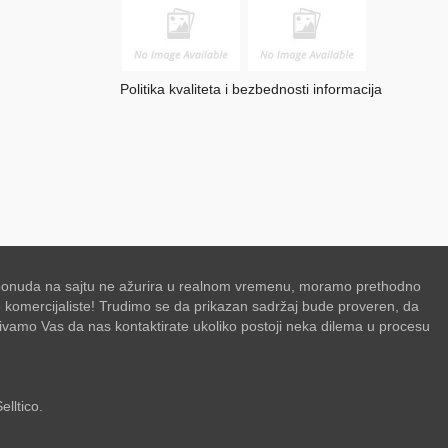
Politika kvaliteta i bezbednosti informacija
se ponuda na sajtu ne ažurira u realnom vremenu, moramo prethodno
de komercijaliste! Trudimo se da prikazan sadržaj bude proveren, da
zivamo Vas da nas kontaktirate ukoliko postoji neka dilema u procesu
elltico.