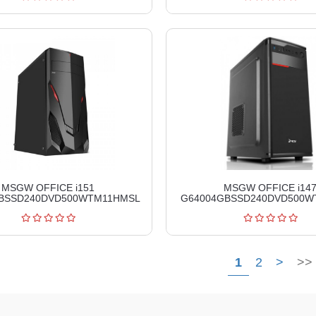
MSGW OFFICE i151
MSGW OFFICE i14
GBSSD240DVD500WTM11HMSL
G64004GBSSD240DVD500W
1
2
>
>>