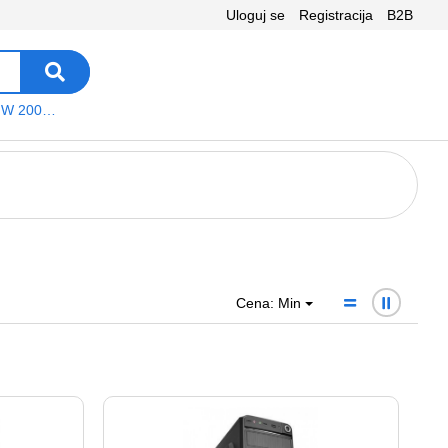
Uloguj se
Registracija
B2B
VEGA WS W 200 platno
Cena: Min