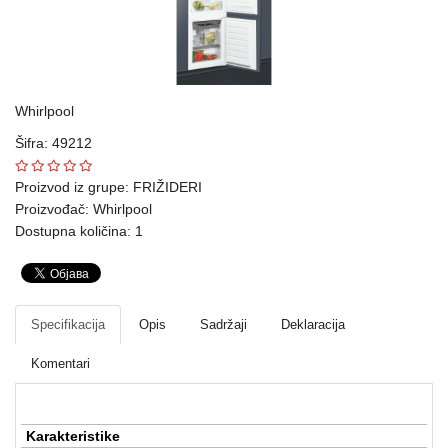
Ploteri
Bela
tehnika
Whirlpool
Telefoni
Šifra: 49212
i
oprema
Proizvod iz grupe:
FRIŽIDERI
Proizvođač:
Whirlpool
Mrežna
Dostupna količina: 1
oprema
Gaming
Specifikacija
Opis
Sadržaji
Deklaracija
Fotoaparati
i
Komentari
kamere
Kućni
Karakteristike