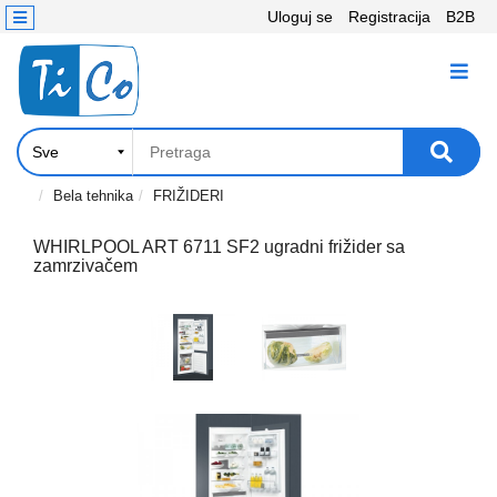
Uloguj se
Registracija
B2B
Kontakt
KATEGORIJE
Računari,
Komponente
Laptop
Bela tehnika
FRIŽIDERI
i
tablet
WHIRLPOOL ART 6711 SF2 ugradni frižider sa
zamrzivačem
Televizori
i
projektori
PC
periferije
Štampači,
Skeneri,