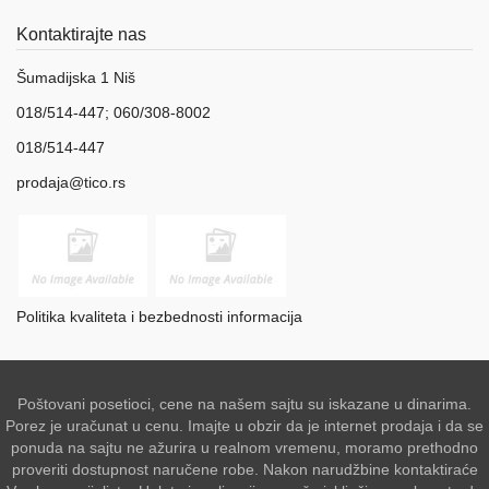
Kontaktirajte nas
Šumadijska 1 Niš
018/514-447; 060/308-8002
018/514-447
prodaja@tico.rs
Politika kvaliteta i bezbednosti informacija
Poštovani posetioci, cene na našem sajtu su iskazane u dinarima.
Porez je uračunat u cenu. Imajte u obzir da je internet prodaja i da se
ponuda na sajtu ne ažurira u realnom vremenu, moramo prethodno
proveriti dostupnost naručene robe. Nakon narudžbine kontaktiraće