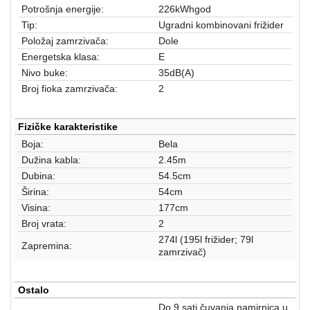
aparati
Potrošnja energije:
226kWhgod
Tip:
Ugradni kombinovani frižider
Software
Položaj zamrzivača:
Dole
Energetska klasa:
E
Sve
Nivo buke:
35dB(A)
kategorije
Broj fioka zamrzivača:
2
Fizičke karakteristike
Boja:
Bela
Dužina kabla:
2.45m
Dubina:
54.5cm
Širina:
54cm
Visina:
177cm
Broj vrata:
2
274l (195l frižider; 79l
Zapremina:
zamrzivač)
Ostalo
Do 9 sati čuvanja namirnica u