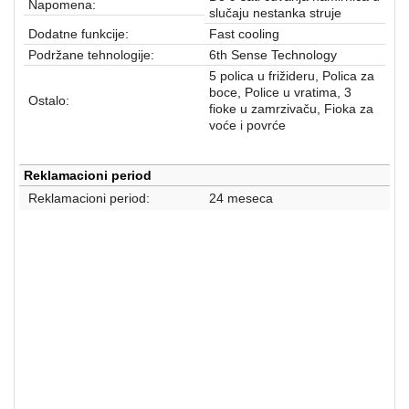
Napomena:
slučaju nestanka struje
Dodatne funkcije:
Fast cooling
Podržane tehnologije:
6th Sense Technology
5 polica u frižideru, Polica za
boce, Police u vratima, 3
Ostalo:
fioke u zamrzivaču, Fioka za
voće i povrće
Reklamacioni period
Reklamacioni period:
24 meseca
FRIŽIDERI