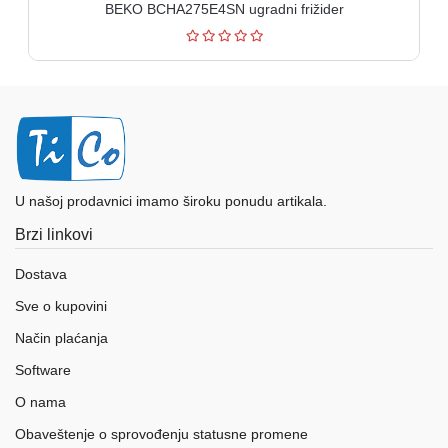
BEKO BCHA275E4SN ugradni frižider
U našoj prodavnici imamo široku ponudu artikala.
Brzi linkovi
Dostava
Sve o kupovini
Način plaćanja
Software
O nama
Obaveštenje o sprovođenju statusne promene