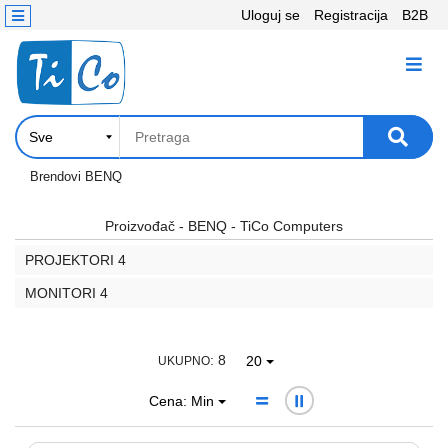
Uloguj se
Registracija
B2B
Kontakt
KATEGORIJE
Računari,
Komponente
Laptop
Brendovi
BENQ
i
tablet
Proizvođač - BENQ - TiCo Computers
PROJEKTORI
4
Televizori
i
MONITORI
4
projektori
PC
: 8
20
UKUPNO
periferije
Cena: Min
Štampači,
Skeneri,