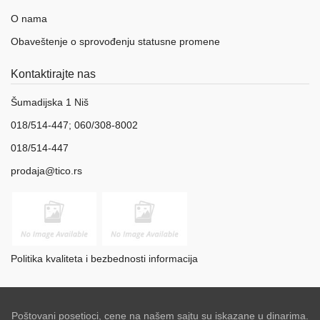
O nama
Obaveštenje o sprovođenju statusne promene
Kontaktirajte nas
Šumadijska 1 Niš
018/514-447; 060/308-8002
018/514-447
prodaja@tico.rs
Politika kvaliteta i bezbednosti informacija
Poštovani posetioci, cene na našem sajtu su iskazane u dinarima.