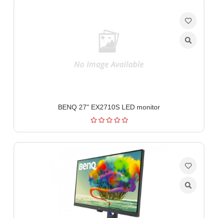
Ploteri
Bela
tehnika
Telefoni
i
oprema
BENQ 27" EX2710S LED monitor
Mrežna
oprema
Gaming
Fotoaparati
i
kamere
Kućni