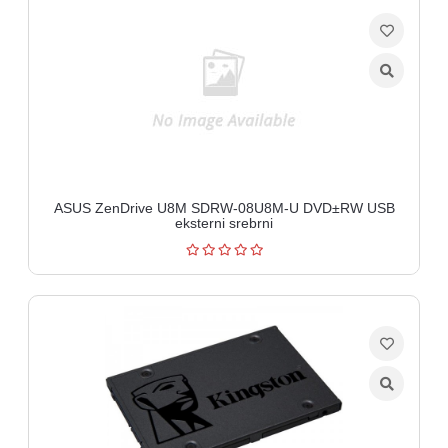
ASUS ZenDrive U8M SDRW-08U8M-U DVD±RW USB
eksterni srebrni