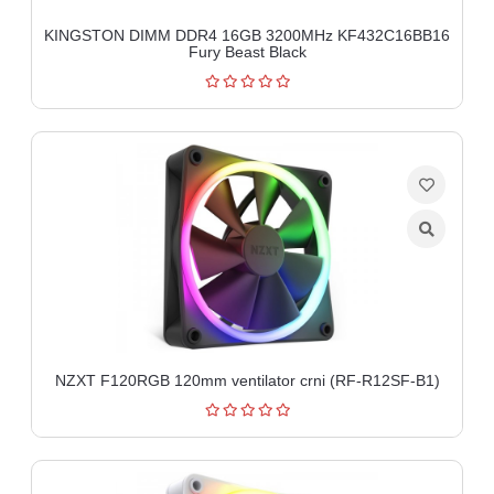
aparati
KINGSTON DIMM DDR4 16GB 3200MHz KF432C16BB16
Software
Fury Beast Black
Sve
kategorije
NZXT F120RGB 120mm ventilator crni (RF-R12SF-B1)