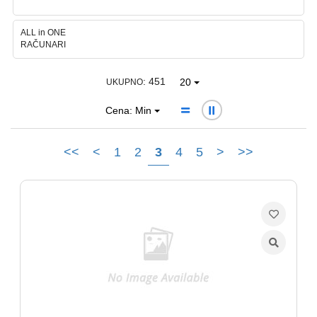
Ploteri
ALL in ONE
RAČUNARI
Bela
tehnika
: 451
20
UKUPNO
Telefoni
Cena: Min
i
oprema
<<
<
1
2
3
4
5
>
>>
Mrežna
oprema
Gaming
Fotoaparati
i
kamere
Kućni