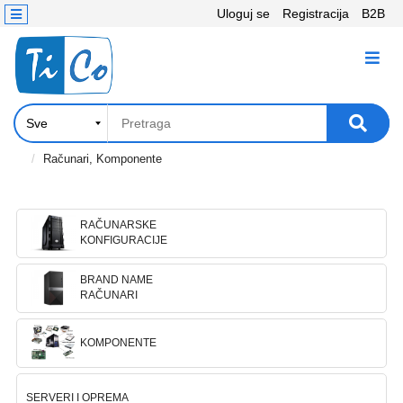
Uloguj se
Registracija
B2B
Kontakt
KATEGORIJE
Računari,
Komponente
Laptop
Računari, Komponente
i
tablet
RAČUNARSKE
Televizori
KONFIGURACIJE
i
projektori
BRAND NAME
RAČUNARI
PC
periferije
KOMPONENTE
Štampači,
SERVERI I OPREMA
Skeneri,