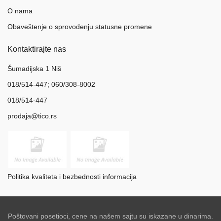
O nama
Obaveštenje o sprovođenju statusne promene
Kontaktirajte nas
Šumadijska 1 Niš
018/514-447; 060/308-8002
018/514-447
prodaja@tico.rs
Politika kvaliteta i bezbednosti informacija
Poštovani posetioci, cene na našem sajtu su iskazane u dinarima.