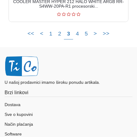
COOLER MASTER HYPER 212 HALO WHITE ARGB RR-
S4WW-20PA-R1 procesorski...
<<
<
1
2
3
4
5
>
>>
U našoj prodavnici imamo široku ponudu artikala.
Brzi linkovi
Dostava
Sve o kupovini
Način plaćanja
Software