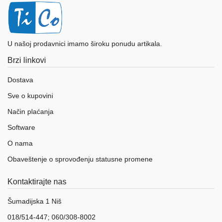
U našoj prodavnici imamo široku ponudu artikala.
Brzi linkovi
Dostava
Sve o kupovini
Način plaćanja
Software
O nama
Obaveštenje o sprovođenju statusne promene
Kontaktirajte nas
Šumadijska 1 Niš
018/514-447; 060/308-8002