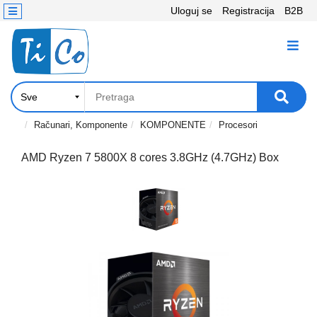
Uloguj se
Registracija
B2B
Kontakt
KATEGORIJE
Računari,
Komponente
Laptop
Računari, Komponente
KOMPONENTE
Procesori
i
tablet
AMD Ryzen 7 5800X 8 cores 3.8GHz (4.7GHz) Box
Televizori
i
projektori
PC
periferije
Štampači,
Skeneri,