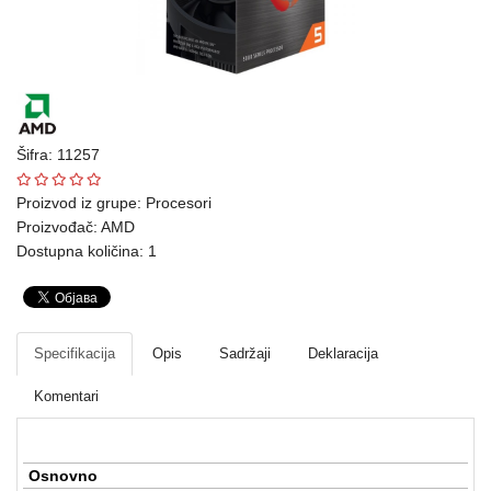
Ploteri
Bela
tehnika
Telefoni
Šifra: 11257
i
oprema
Proizvod iz grupe:
Procesori
Proizvođač:
AMD
Mrežna
Dostupna količina: 1
oprema
Gaming
Specifikacija
Opis
Sadržaji
Deklaracija
Fotoaparati
i
Komentari
kamere
Kućni
Osnovno