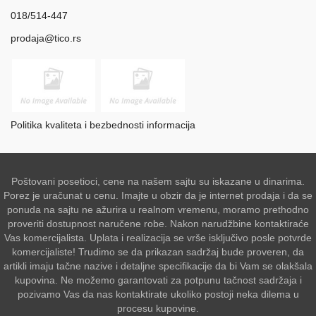
018/514-447
prodaja@tico.rs
Politika kvaliteta i bezbednosti informacija
Poštovani posetioci, cene na našem sajtu su iskazane u dinarima.
Porez je uračunat u cenu. Imajte u obzir da je internet prodaja i da se
ponuda na sajtu ne ažurira u realnom vremenu, moramo prethodno
proveriti dostupnost naručene robe. Nakon narudžbine kontaktiraće
Vas komercijalista. Uplata i realizacija se vrše isključivo posle potvrde
komercijaliste! Trudimo se da prikazan sadržaj bude proveren, da
artikli imaju tačne nazive i detaljne specifikacije da bi Vam se olakšala
kupovina. Ne možemo garantovati za potpunu tačnost sadržaja i
pozivamo Vas da nas kontaktirate ukoliko postoji neka dilema u
procesu kupovine.