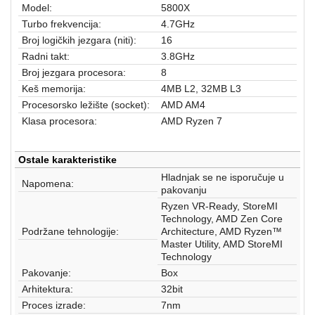
aparati
Model:
5800X
Turbo frekvencija:
4.7GHz
Software
Broj logičkih jezgara (niti):
16
Radni takt:
3.8GHz
Sve
Broj jezgara procesora:
8
kategorije
Keš memorija:
4MB L2, 32MB L3
Procesorsko ležište (socket):
AMD AM4
Klasa procesora:
AMD Ryzen 7
Ostale karakteristike
Hladnjak se ne isporučuje u
Napomena:
pakovanju
Ryzen VR-Ready, StoreMI
Technology, AMD Zen Core
Podržane tehnologije:
Architecture, AMD Ryzen™
Master Utility, AMD StoreMI
Technology
Pakovanje:
Box
Arhitektura:
32bit
Proces izrade:
7nm