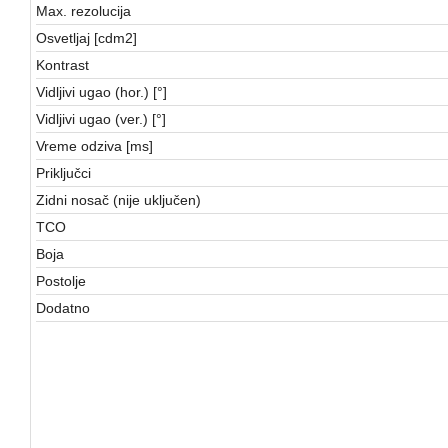
Max. rezolucija
Osvetljaj [cdm2]
Kontrast
Vidljivi ugao (hor.) [°]
Vidljivi ugao (ver.) [°]
Vreme odziva [ms]
Priključci
Zidni nosač (nije uključen)
TCO
Boja
Postolje
Dodatno