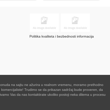
Politika kvaliteta i bezbednosti informacija
se ponuda na sajtu ne ažurira u realnom vremenu, moramo prethodno
de komercijaliste! Trudimo se da prikazan sadržaj bude proveren, da
zivamo Vas da nas kontaktirate ukoliko postoji neka dilema u procesu