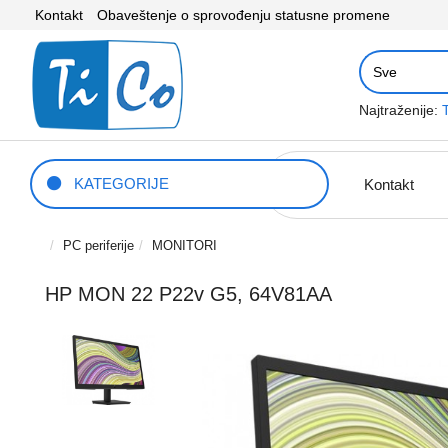
Kontakt
Obaveštenje o sprovođenju statusne promene
Najtraženije:
KATEGORIJE
Kontakt
PC periferije
MONITORI
HP MON 22 P22v G5, 64V81AA