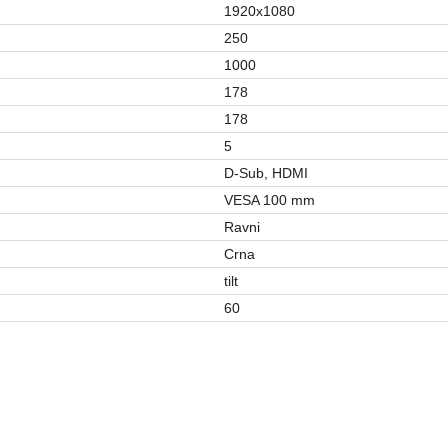
1920x1080
250
1000
178
178
5
D-Sub, HDMI
VESA 100 mm
Ravni
Crna
tilt
60
MONITORI