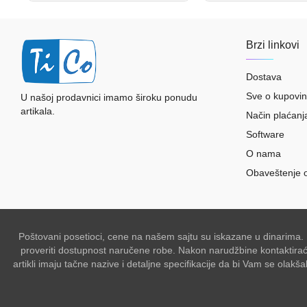
Brzi linkovi
Dostava
Sve o kupovin
U našoj prodavnici imamo široku ponudu
artikala.
Način plaćanj
Software
O nama
Obaveštenje 
Poštovani posetioci, cene na našem sajtu su iskazane u dinarima.
proveriti dostupnost naručene robe. Nakon narudžbine kontaktiraće 
artikli imaju tačne nazive i detaljne specifikacije da bi Vam se ol