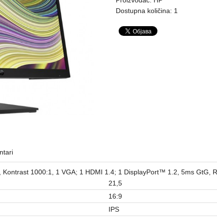
Dostupna količina: 1
tari
Kontrast 1000:1, 1 VGA; 1 HDMI 1.4; 1 DisplayPort™ 1.2, 5ms GtG, R
21,5
16:9
IPS