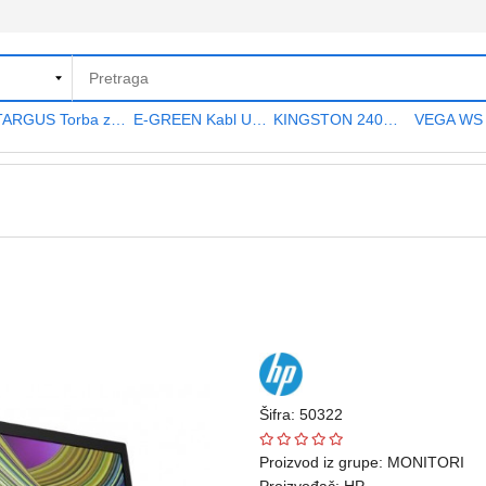
TARGUS Torba za notebook 15.6" TAR300
E-GREEN Kabl USB A - USB A MF (produžni) 5m crni
KINGSTON 240GB 2.5" SATA III SA400S37240G A400 series
Šifra: 50322
Proizvod iz grupe:
MONITORI
Proizvođač:
HP