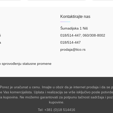
Kontaktirajte nas
Šumadijska 1 Niš
i
018/514-447; 060/308-8002
a
018/514-447
prodaja@tico.rs
o sprovođenju statusne promene
 Porez je uračunat u cenu. Imajte u obzir da je internet prodaja i da 
Vas komercijalista. Uplata i realizacija se vrše isključivo posle potvr
akšala kupovina. Ne možemo garantovati za potpunu tačnost sadržaja i po
kupovine.
Tel: +381 (0)18 514416