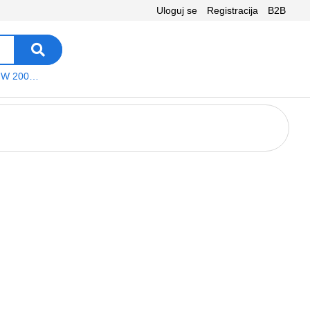
Uloguj se
Registracija
B2B
VEGA WS W 200 platno