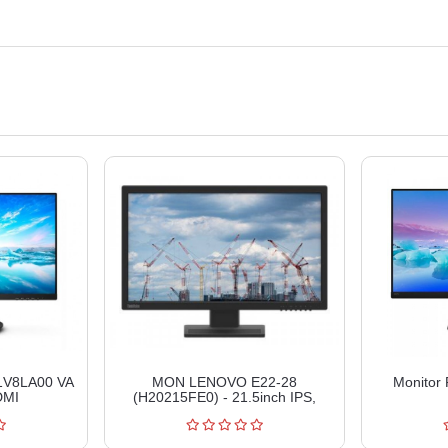
41V8LA00 VA
MON LENOVO E22-28
Monitor
DMI
(H20215FE0) - 21.5inch IPS,
62B9MAT4EU