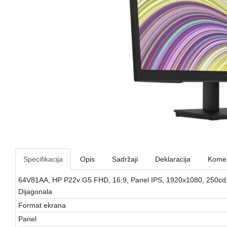
Specifikacija
Opis
Sadržaji
Deklaracija
Komen
64V81AA, HP P22v G5 FHD, 16:9, Panel IPS, 1920x1080, 250cd, 
Dijagonala
Format ekrana
Panel