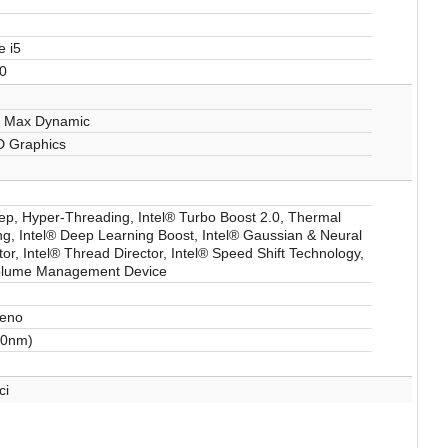
e i5
00
 Max Dynamic
D Graphics
p, Hyper-Threading, Intel® Turbo Boost 2.0, Thermal
ng, Intel® Deep Learning Boost, Intel® Gaussian & Neural
tor, Intel® Thread Director, Intel® Speed Shift Technology,
Volume Management Device
ćeno
(10nm)
ci