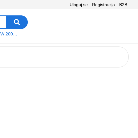
Uloguj se
Registracija
B2B
VEGA WS W 200 platno