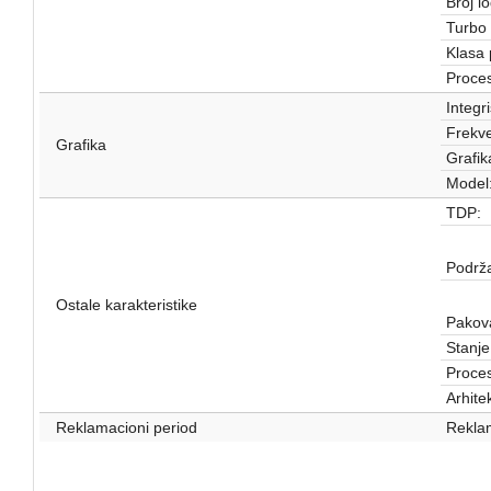
Broj lo
Turbo 
Klasa 
Proces
Integr
Frekve
Grafika
Grafik
Model
TDP:
Podrža
Ostale karakteristike
Pakov
Stanje
Proces
Arhite
Reklamacioni period
Reklam