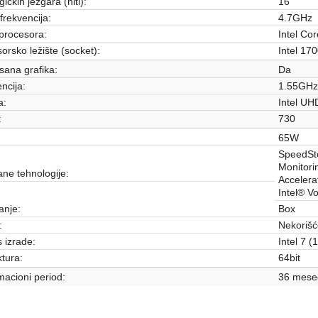
gičkih jezgara (niti):
16
frekvencija:
4.7GHz
procesora:
Intel Cor
orsko ležište (socket):
Intel 17
isana grafika:
Da
ncija:
1.55GHz
a:
Intel UH
:
730
65W
SpeedSte
Monitori
ne tehnologije:
Accelera
Intel® 
anje:
Box
:
Nekoriš
 izrade:
Intel 7 
ktura:
64bit
acioni period:
36 mese