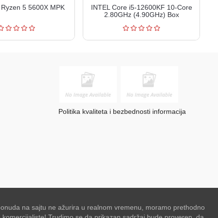
Ryzen 5 5600X MPK
INTEL Core i5-12600KF 10-Core
2.80GHz (4.90GHz) Box
Politika kvaliteta i bezbednosti informacija
se ponuda na sajtu ne ažurira u realnom vremenu, moramo prethodno
de komercijaliste! Trudimo se da prikazan sadržaj bude proveren, da