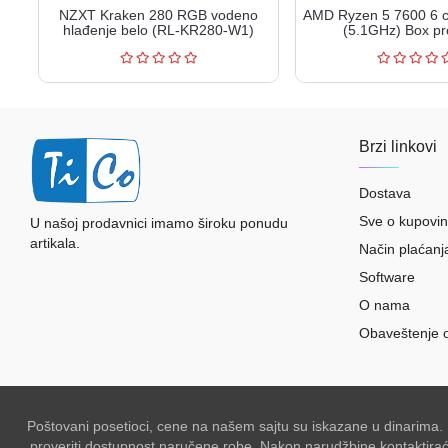
NZXT Kraken 280 RGB vodeno
AMD Ryzen 5 7600 6 
hlađenje belo (RL-KR280-W1)
(5.1GHz) Box pr
Brzi linkovi
Dostava
Sve o kupovin
U našoj prodavnici imamo široku ponudu
artikala.
Način plaćanj
Software
O nama
Obaveštenje 
Poštovani posetioci, cene na našem sajtu su iskazane u dinarima.
proveriti dostupnost naručene robe. Nakon narudžbine kontaktiraće 