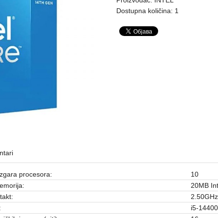
Dostupna količina: 1
tari
ezgara procesora:
10
emorija:
20MB In
takt:
2.50GHz
:
i5-14400