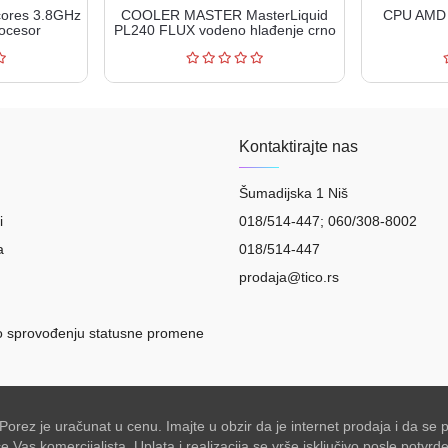
cores 3.8GHz
COOLER MASTER MasterLiquid
CPU AMD 
ocesor
PL240 FLUX vodeno hlađenje crno
(MLY-D2...
Kontaktirajte nas
Šumadijska 1 Niš
i
018/514-447; 060/308-8002
a
018/514-447
prodaja@tico.rs
o sprovođenju statusne promene
 Porez je uračunat u cenu. Imajte u obzir da je internet prodaja i da 
Vas komercijalista. Uplata i realizacija se vrše isključivo posle potvr