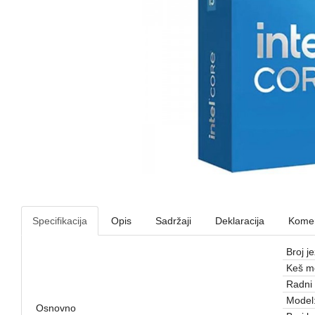
Specifikacija
Opis
Sadržaji
Deklaracija
Komen
Broj j
Keš m
Radni 
Model
Osnovno