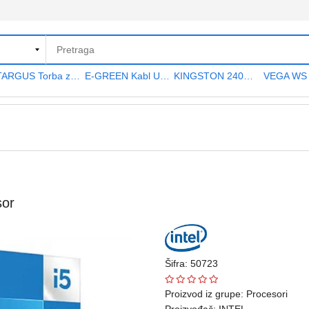
TARGUS Torba za notebook 15.6" TAR300
E-GREEN Kabl USB A - USB A MF (produžni) 5m crni
KINGSTON 240GB 2.5" SATA III SA400S37240G A400 series
sor
Šifra: 50723
Proizvod iz grupe:
Procesori
Proizvođač:
INTEL