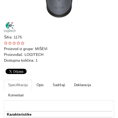
Ploteri
Bela
tehnika
Telefoni
Šifra: 1175
i
oprema
Proizvod iz grupe:
MIŠEVI
Proizvođač:
LOGITECH
Mrežna
Dostupna količina: 1
oprema
Gaming
Specifikacija
Opis
Sadržaji
Deklaracija
Fotoaparati
i
Komentari
kamere
Kućni
Karakteristike