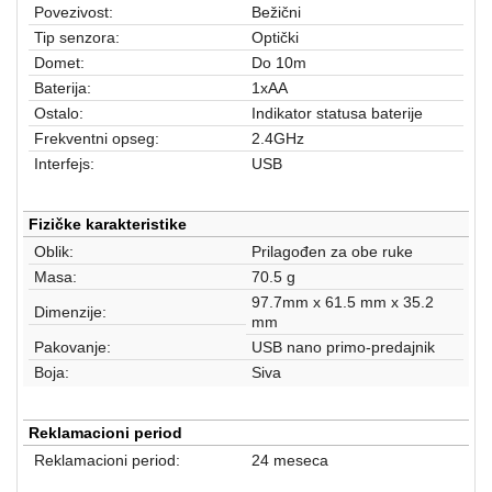
aparati
Povezivost:
Bežični
Tip senzora:
Optički
Software
Domet:
Do 10m
Baterija:
1xAA
Sve
Ostalo:
Indikator statusa baterije
kategorije
Frekventni opseg:
2.4GHz
Interfejs:
USB
Fizičke karakteristike
Oblik:
Prilagođen za obe ruke
Masa:
70.5 g
97.7mm x 61.5 mm x 35.2
Dimenzije:
mm
Pakovanje:
USB nano primo-predajnik
Boja:
Siva
Reklamacioni period
Reklamacioni period:
24 meseca