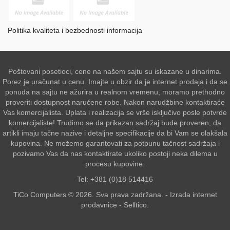
Politika kvaliteta i bezbednosti informacija
Poštovani posetioci, cene na našem sajtu su iskazane u dinarima.
Porez je uračunat u cenu. Imajte u obzir da je internet prodaja i da se
ponuda na sajtu ne ažurira u realnom vremenu, moramo prethodno
proveriti dostupnost naručene robe. Nakon narudžbine kontaktiraće
Vas komercijalista. Uplata i realizacija se vrše isključivo posle potvrde
komercijaliste! Trudimo se da prikazan sadržaj bude proveren, da
artikli imaju tačne nazive i detaljne specifikacije da bi Vam se olakšala
kupovina. Ne možemo garantovati za potpunu tačnost sadržaja i
pozivamo Vas da nas kontaktirate ukoliko postoji neka dilema u
procesu kupovine.
Tel: +381 (0)18 514416
TiCo Computers © 2026. Sva prava zadržana. -
Izrada internet
prodavnice
-
Selltico.