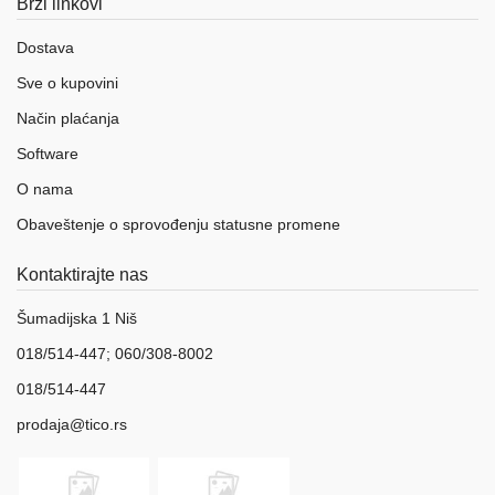
Brzi linkovi
Dostava
Sve o kupovini
Način plaćanja
Software
O nama
Obaveštenje o sprovođenju statusne promene
Kontaktirajte nas
Šumadijska 1 Niš
018/514-447; 060/308-8002
018/514-447
prodaja@tico.rs