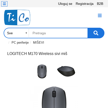
Uloguj se
Registracija
B2B
Kontakt
KATEGORIJE
Računari,
Komponente
Laptop
PC periferije
MIŠEVI
i
tablet
LOGITECH M170 Wireless sivi miš
Televizori
i
projektori
PC
periferije
Štampači,
Skeneri,