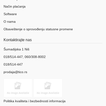
Način plaćanja
Software
O nama
Obaveštenje o sprovođenju statusne promene
Kontaktirajte nas
Šumadijska 1 Niš
018/514-447; 060/308-8002
018/514-447
prodaja@tico.rs
Politika kvaliteta i bezbednosti informacija