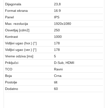
aparati
Dijagonala
23,8
Format ekrana
16:9
Software
Panel
IPS
Sve
Max. rezolucija
1920x1080
kategorije
Osvetljaj [cdm2]
250
Kontrast
1000
Vidljivi ugao (hor.) [°]
178
Vidljivi ugao (ver.) [°]
178
Vreme odziva [ms]
5
Priključci
D-Sub, HDMI
TCO
Ravni
Boja
Crna
Postolje
tilt
Dodatno
60