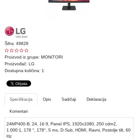
Ploteri
Bela
tehnika
Telefoni
Šifra: 49828
i
oprema
Proizvod iz grupe:
MONITORI
Proizvođač:
LG
Mrežna
Dostupna količina: 1
oprema
Gaming
Specifikacija
Opis
Sadržaji
Deklaracija
Fotoaparati
i
Komentari
kamere
24MP400-B, 24, 16:9, Panel IPS, 1920x1080, 250 cdm2,
1.000:1, 178 °, 178°, 5 ms, D-Sub, HDMI, Ravni, Postolje tilt, 60
Kućni
Hz