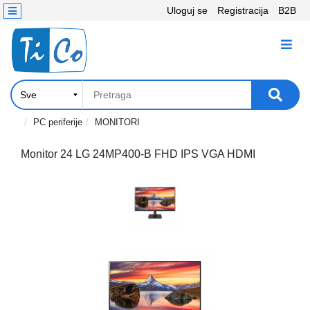
Uloguj se
Registracija
B2B
Kontakt
KATEGORIJE
Računari,
Komponente
Laptop
PC periferije
MONITORI
i
tablet
Monitor 24 LG 24MP400-B FHD IPS VGA HDMI
Televizori
i
projektori
PC
periferije
Štampači,
Skeneri,