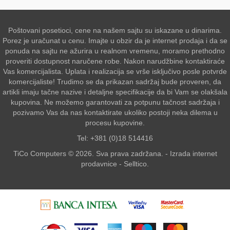
Poštovani posetioci, cene na našem sajtu su iskazane u dinarima.
Porez je uračunat u cenu. Imajte u obzir da je internet prodaja i da se
ponuda na sajtu ne ažurira u realnom vremenu, moramo prethodno
proveriti dostupnost naručene robe. Nakon narudžbine kontaktiraće
Vas komercijalista. Uplata i realizacija se vrše isključivo posle potvrde
komercijaliste! Trudimo se da prikazan sadržaj bude proveren, da
artikli imaju tačne nazive i detaljne specifikacije da bi Vam se olakšala
kupovina. Ne možemo garantovati za potpunu tačnost sadržaja i
pozivamo Vas da nas kontaktirate ukoliko postoji neka dilema u
procesu kupovine.
Tel: +381 (0)18 514416
TiCo Computers © 2026. Sva prava zadržana. -
Izrada internet
prodavnice
-
Selltico.