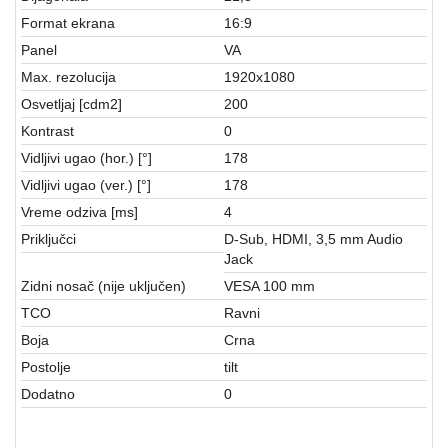
aparati
Format ekrana
16:9
Software
Panel
VA
Max. rezolucija
1920x1080
Sve
Osvetljaj [cdm2]
200
kategorije
Kontrast
0
Vidljivi ugao (hor.) [°]
178
Vidljivi ugao (ver.) [°]
178
Vreme odziva [ms]
4
Priključci
D-Sub, HDMI, 3,5 mm Audio
Jack
Zidni nosač (nije uključen)
VESA 100 mm
TCO
Ravni
Boja
Crna
Postolje
tilt
Dodatno
0