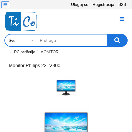
Uloguj se
Registracija
B2B
Kontakt
KATEGORIJE
Računari,
Komponente
Laptop
PC periferije
MONITORI
i
tablet
Monitor Philips 221V800
Televizori
i
projektori
PC
periferije
Štampači,
Skeneri,