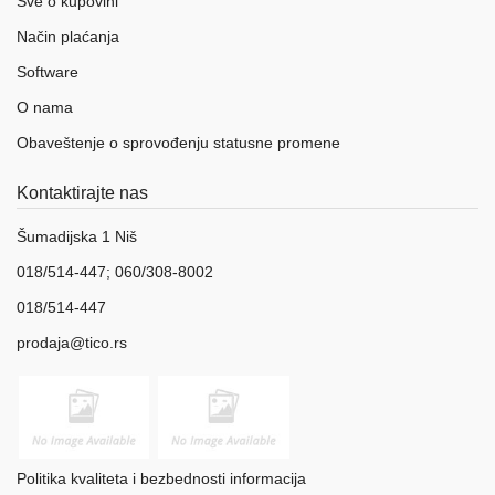
Sve o kupovini
Način plaćanja
Software
O nama
Obaveštenje o sprovođenju statusne promene
Kontaktirajte nas
Šumadijska 1 Niš
018/514-447; 060/308-8002
018/514-447
prodaja@tico.rs
Politika kvaliteta i bezbednosti informacija