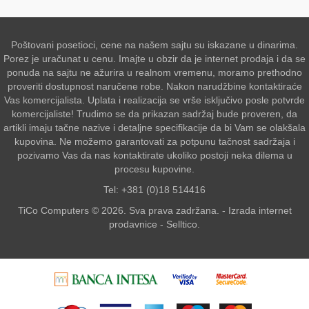
Poštovani posetioci, cene na našem sajtu su iskazane u dinarima.
Porez je uračunat u cenu. Imajte u obzir da je internet prodaja i da se
ponuda na sajtu ne ažurira u realnom vremenu, moramo prethodno
proveriti dostupnost naručene robe. Nakon narudžbine kontaktiraće
Vas komercijalista. Uplata i realizacija se vrše isključivo posle potvrde
komercijaliste! Trudimo se da prikazan sadržaj bude proveren, da
artikli imaju tačne nazive i detaljne specifikacije da bi Vam se olakšala
kupovina. Ne možemo garantovati za potpunu tačnost sadržaja i
pozivamo Vas da nas kontaktirate ukoliko postoji neka dilema u
procesu kupovine.
Tel: +381 (0)18 514416
TiCo Computers © 2026. Sva prava zadržana. -
Izrada internet
prodavnice
-
Selltico.