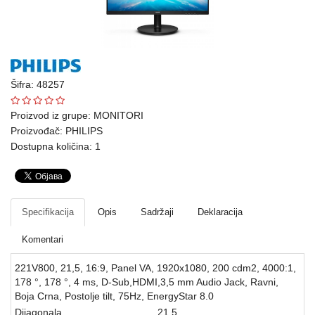
Ploteri
Bela
tehnika
Šifra: 48257
Telefoni
i
Proizvod iz grupe:
MONITORI
oprema
Proizvođač:
PHILIPS
Dostupna količina: 1
Mrežna
oprema
Gaming
Specifikacija
Opis
Sadržaji
Deklaracija
Fotoaparati
Komentari
i
221V800, 21,5, 16:9, Panel VA, 1920x1080, 200 cdm2, 4000:1,
kamere
178 °, 178 °, 4 ms, D-Sub,HDMI,3,5 mm Audio Jack, Ravni,
Boja Crna, Postolje tilt, 75Hz, EnergyStar 8.0
Kućni
Dijagonala
21,5