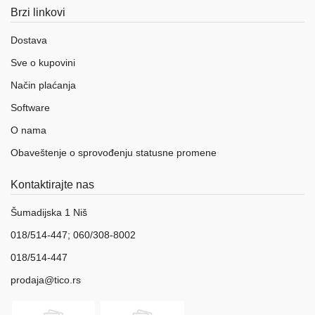
Brzi linkovi
Dostava
Sve o kupovini
Način plaćanja
Software
O nama
Obaveštenje o sprovođenju statusne promene
Kontaktirajte nas
Šumadijska 1 Niš
018/514-447; 060/308-8002
018/514-447
prodaja@tico.rs