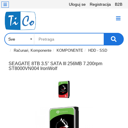
Uloguj se
Registracija
B2B
Kontakt
KATEGORIJE
Računari,
Komponente
Laptop
Računari, Komponente
KOMPONENTE
HDD - SSD
i
tablet
SEAGATE 8TB 3.5'' SATA III 256MB 7.200rpm
ST8000VN004 IronWolf
Televizori
i
projektori
PC
periferije
Štampači,
Skeneri,