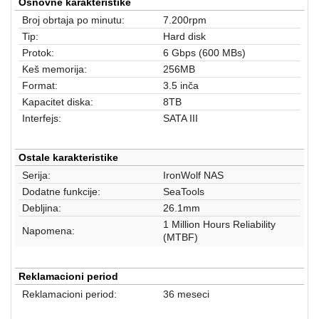
aparati
Osnovne karakteristike
Broj obrtaja po minutu:
7.200rpm
Software
Tip:
Hard disk
Protok:
6 Gbps (600 MBs)
Sve
Keš memorija:
256MB
kategorije
Format:
3.5 inča
Kapacitet diska:
8TB
Interfejs:
SATA III
Ostale karakteristike
Serija:
IronWolf NAS
Dodatne funkcije:
SeaTools
Debljina:
26.1mm
1 Million Hours Reliability
Napomena:
(MTBF)
Reklamacioni period
Reklamacioni period:
36 meseci