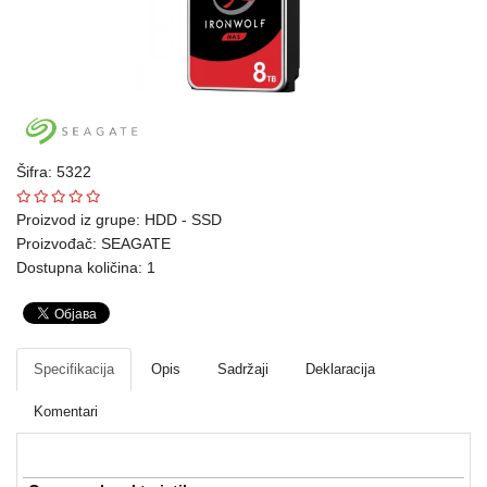
Ploteri
Bela
tehnika
Telefoni
i
Šifra: 5322
oprema
Proizvod iz grupe:
HDD - SSD
Proizvođač:
SEAGATE
Mrežna
Dostupna količina: 1
oprema
Gaming
Fotoaparati
Specifikacija
Opis
Sadržaji
Deklaracija
i
Komentari
kamere
Kućni