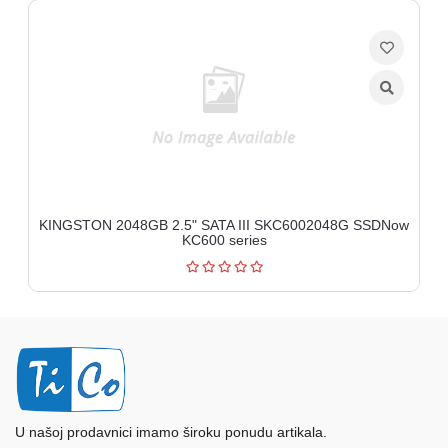
" SATA III SKC6002048G SSDNow
SAMSUNG 2TB 2.5" SATA II
KC600 series
U našoj prodavnici imamo široku ponudu artikala.