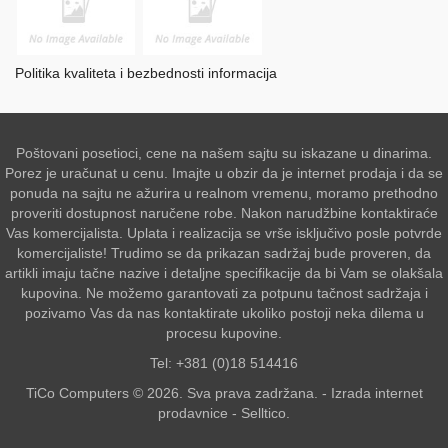
Politika kvaliteta i bezbednosti informacija
Poštovani posetioci, cene na našem sajtu su iskazane u dinarima.
Porez je uračunat u cenu. Imajte u obzir da je internet prodaja i da se
ponuda na sajtu ne ažurira u realnom vremenu, moramo prethodno
proveriti dostupnost naručene robe. Nakon narudžbine kontaktiraće
Vas komercijalista. Uplata i realizacija se vrše isključivo posle potvrde
komercijaliste! Trudimo se da prikazan sadržaj bude proveren, da
artikli imaju tačne nazive i detaljne specifikacije da bi Vam se olakšala
kupovina. Ne možemo garantovati za potpunu tačnost sadržaja i
pozivamo Vas da nas kontaktirate ukoliko postoji neka dilema u
procesu kupovine.
Tel: +381 (0)18 514416
TiCo Computers © 2026. Sva prava zadržana. -
Izrada internet
prodavnice
-
Selltico.