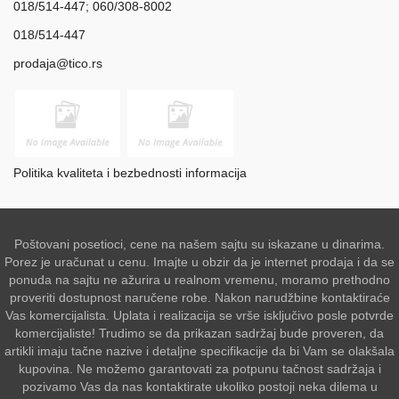
018/514-447; 060/308-8002
018/514-447
prodaja@tico.rs
Politika kvaliteta i bezbednosti informacija
Poštovani posetioci, cene na našem sajtu su iskazane u dinarima.
Porez je uračunat u cenu. Imajte u obzir da je internet prodaja i da se
ponuda na sajtu ne ažurira u realnom vremenu, moramo prethodno
proveriti dostupnost naručene robe. Nakon narudžbine kontaktiraće
Vas komercijalista. Uplata i realizacija se vrše isključivo posle potvrde
komercijaliste! Trudimo se da prikazan sadržaj bude proveren, da
artikli imaju tačne nazive i detaljne specifikacije da bi Vam se olakšala
kupovina. Ne možemo garantovati za potpunu tačnost sadržaja i
pozivamo Vas da nas kontaktirate ukoliko postoji neka dilema u