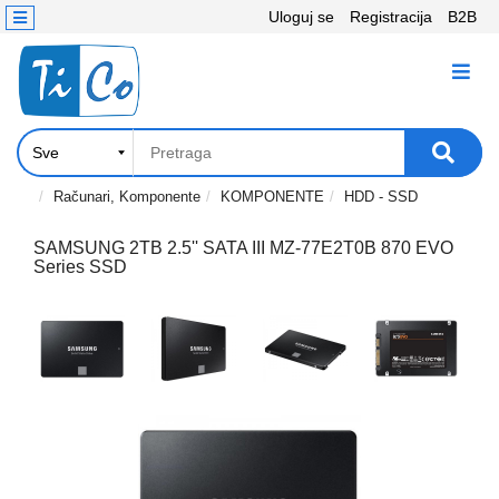
Uloguj se
Registracija
B2B
Kontakt
KATEGORIJE
Računari,
Komponente
Laptop
Računari, Komponente
KOMPONENTE
HDD - SSD
i
tablet
SAMSUNG 2TB 2.5'' SATA III MZ-77E2T0B 870 EVO
Series SSD
Televizori
i
projektori
PC
periferije
Štampači,
Skeneri,