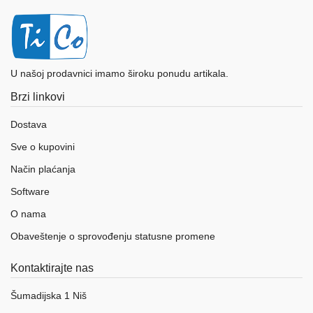
U našoj prodavnici imamo široku ponudu artikala.
Brzi linkovi
Dostava
Sve o kupovini
Način plaćanja
Software
O nama
Obaveštenje o sprovođenju statusne promene
Kontaktirajte nas
Šumadijska 1 Niš