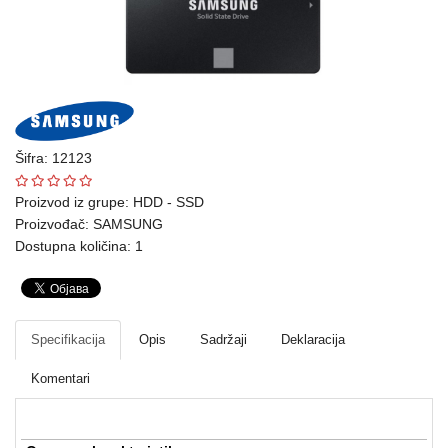
Ploteri
Bela
tehnika
Telefoni
i
Šifra: 12123
oprema
Proizvod iz grupe:
HDD - SSD
Proizvođač:
SAMSUNG
Mrežna
Dostupna količina: 1
oprema
Gaming
Fotoaparati
Specifikacija
Opis
Sadržaji
Deklaracija
i
Komentari
kamere
Kućni