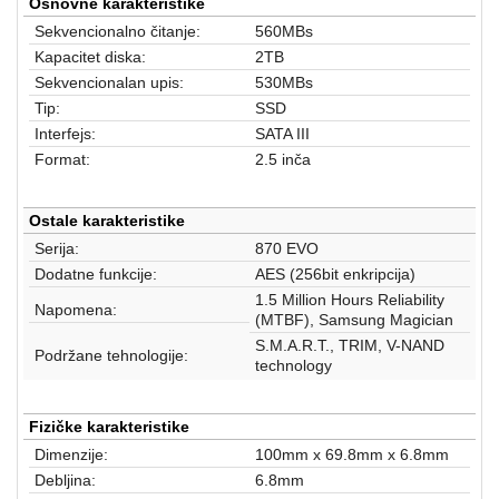
aparati
Osnovne karakteristike
Sekvencionalno čitanje:
560MBs
Software
Kapacitet diska:
2TB
Sekvencionalan upis:
530MBs
Sve
Tip:
SSD
kategorije
Interfejs:
SATA III
Format:
2.5 inča
Ostale karakteristike
Serija:
870 EVO
Dodatne funkcije:
AES (256bit enkripcija)
1.5 Million Hours Reliability
Napomena:
(MTBF), Samsung Magician
S.M.A.R.T., TRIM, V-NAND
Podržane tehnologije:
technology
Fizičke karakteristike
Dimenzije:
100mm x 69.8mm x 6.8mm
Debljina:
6.8mm