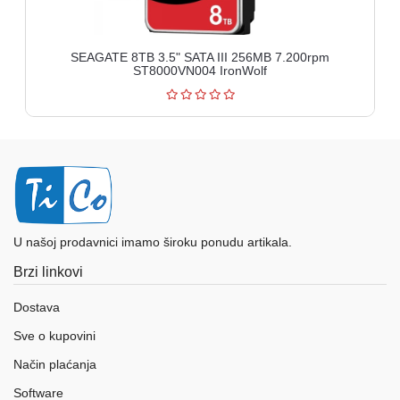
SEAGATE 8TB 3.5" SATA III 256MB 7.200rpm
ST8000VN004 IronWolf
U našoj prodavnici imamo široku ponudu artikala.
Brzi linkovi
Dostava
Sve o kupovini
Način plaćanja
Software