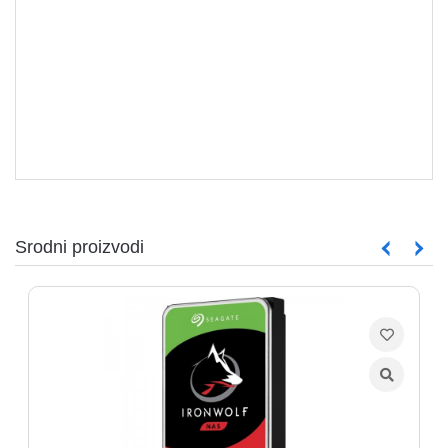
aparati
Software
Sve
kategorije
Srodni proizvodi