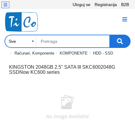
Uloguj se
Registracija
B2B
Kontakt
KATEGORIJE
Računari,
Komponente
Laptop
Računari, Komponente
KOMPONENTE
HDD - SSD
i
tablet
KINGSTON 2048GB 2.5'' SATA III SKC6002048G
SSDNow KC600 series
Televizori
i
projektori
PC
periferije
Štampači,
Skeneri,