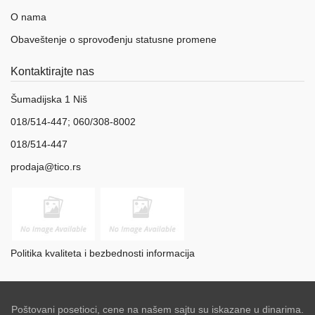
O nama
Obaveštenje o sprovođenju statusne promene
Kontaktirajte nas
Šumadijska 1 Niš
018/514-447; 060/308-8002
018/514-447
prodaja@tico.rs
Politika kvaliteta i bezbednosti informacija
Poštovani posetioci, cene na našem sajtu su iskazane u dinarima.