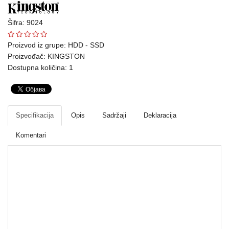
Ploteri
Šifra: 9024
Bela
Proizvod iz grupe:
HDD - SSD
tehnika
Proizvođač:
KINGSTON
Dostupna količina: 1
Telefoni
i
oprema
Mrežna
Specifikacija
Opis
Sadržaji
Deklaracija
oprema
Komentari
Gaming
Fotoaparati
i
kamere
HDD - SSD
Kućni