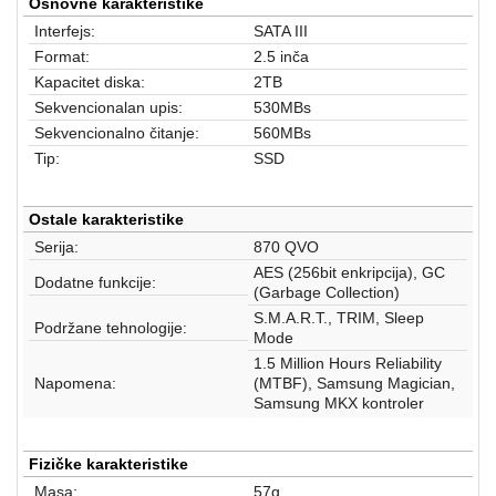
aparati
Osnovne karakteristike
Interfejs:
SATA III
Software
Format:
2.5 inča
Kapacitet diska:
2TB
Sve
Sekvencionalan upis:
530MBs
kategorije
Sekvencionalno čitanje:
560MBs
Tip:
SSD
Ostale karakteristike
Serija:
870 QVO
AES (256bit enkripcija), GC
Dodatne funkcije:
(Garbage Collection)
S.M.A.R.T., TRIM, Sleep
Podržane tehnologije:
Mode
1.5 Million Hours Reliability
Napomena:
(MTBF), Samsung Magician,
Samsung MKX kontroler
Fizičke karakteristike
Masa:
57g