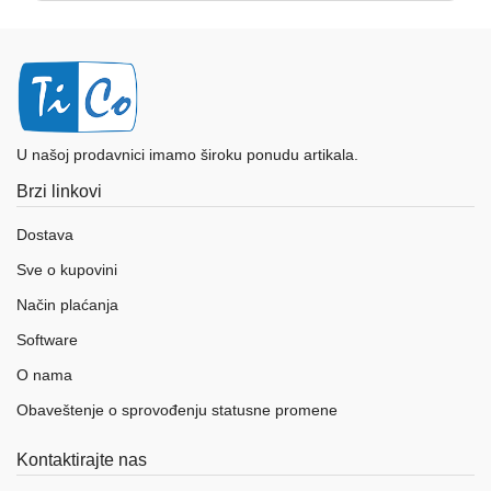
U našoj prodavnici imamo široku ponudu artikala.
Brzi linkovi
Dostava
Sve o kupovini
Način plaćanja
Software
O nama
Obaveštenje o sprovođenju statusne promene
Kontaktirajte nas