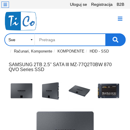
Uloguj se
Registracija
B2B
Kontakt
KATEGORIJE
Računari,
Komponente
Laptop
Računari, Komponente
KOMPONENTE
HDD - SSD
i
tablet
SAMSUNG 2TB 2.5'' SATA III MZ-77Q2T0BW 870
QVO Series SSD
Televizori
i
projektori
PC
periferije
Štampači,
Skeneri,