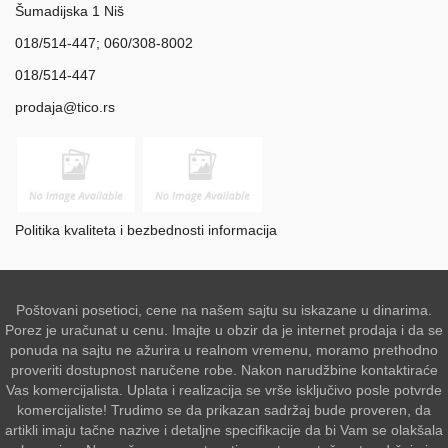
Šumadijska 1 Niš
018/514-447; 060/308-8002
018/514-447
prodaja@tico.rs
Politika kvaliteta i bezbednosti informacija
Poštovani posetioci, cene na našem sajtu su iskazane u dinarima.
Porez je uračunat u cenu. Imajte u obzir da je internet prodaja i da se
ponuda na sajtu ne ažurira u realnom vremenu, moramo prethodno
proveriti dostupnost naručene robe. Nakon narudžbine kontaktiraće
Vas komercijalista. Uplata i realizacija se vrše isključivo posle potvrde
komercijaliste! Trudimo se da prikazan sadržaj bude proveren, da
artikli imaju tačne nazive i detaljne specifikacije da bi Vam se olakšala