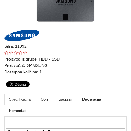
Ploteri
Bela
tehnika
Telefoni
i
Šifra: 11092
oprema
Proizvod iz grupe:
HDD - SSD
Proizvođač:
SAMSUNG
Mrežna
Dostupna količina: 1
oprema
Gaming
Fotoaparati
Specifikacija
Opis
Sadržaji
Deklaracija
i
Komentari
kamere
Kućni